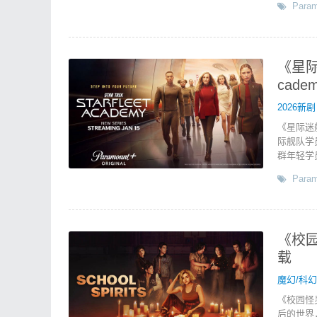
Param
《星际迷
cad
2026新剧
《星际迷
际舰队学
群年轻学
Param
《校园怪
载
魔幻/科幻
《校园怪
后的世界