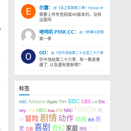
尔露：
@《龙之家族第三季》House of the Dragon Sea
需要上传夸克网盘4K版本的，没有
迅雷阿
A
咾呞叽 P55K.CC：
@《赤裸与恐惧：荒岛求生第一季》Naked
第一季
OO：
@《空中浩劫第二十五至二十六季》Air Crash Investig
一
空中浩劫第二十六季 , 有一集是重
複了, 以及還有更新嗎?
标签
BBC
Amazon
CBS
ABC
Apple TV+
Dis
CW
Netflix
HBO
传
ney
NBC
FOX
hulu
ITV
剧情
动作
冒险
动画
历
记
医务
喜剧
奇幻
家庭
史
恐怖
古装
律政
觉