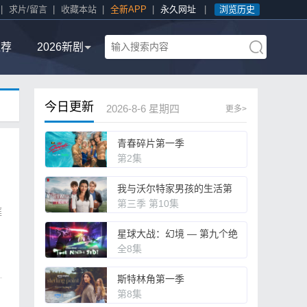
|
求片/留言
|
收藏本站
|
全新APP
|
永久网址
|
浏览历史
推荐
2026新剧
今日更新
2026-8-6 星期四
更多>
青春碎片第一季
第2集
我与沃尔特家男孩的生活第
一至三季
第三季 第10集
庭
星球大战：幻境 — 第九个绝
地武士
全8集
斯特林角第一季
第8集