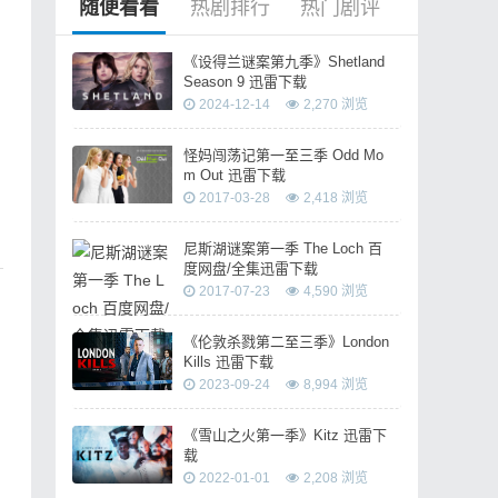
随便看看
热剧排行
热门剧评
《设得兰谜案第九季》Shetland
Season 9 迅雷下载
2024-12-14
2,270 浏览
怪妈闯荡记第一至三季 Odd Mo
m Out 迅雷下载
2017-03-28
2,418 浏览
尼斯湖谜案第一季 The Loch 百
度网盘/全集迅雷下载
2017-07-23
4,590 浏览
《伦敦杀戮第二至三季》London
Kills 迅雷下载
2023-09-24
8,994 浏览
《雪山之火第一季》Kitz 迅雷下
载
2022-01-01
2,208 浏览