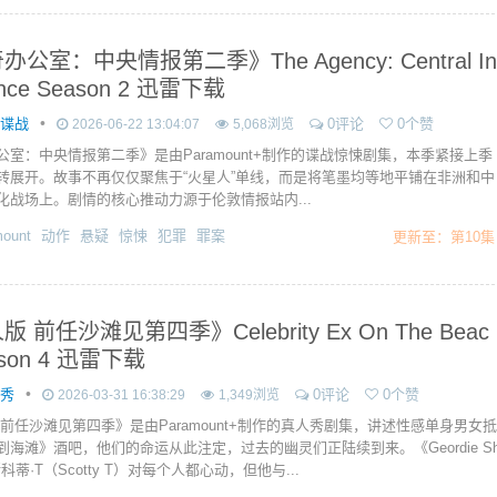
公室：中央情报第二季》The Agency: Central In
gence Season 2 迅雷下载
•
作谍战
0评论
0个赞
2026-06-22 13:04:07
5,068浏览
公室：中央情报第二季》是由Paramount+制作的谍战惊悚剧集，本季紧接上季
转展开。故事不再仅仅聚焦于“火星人”单线，而是将笔墨均等地平铺在非洲和中
化战场上。剧情的核心推动力源于伦敦情报站内...
ount
动作
悬疑
惊悚
犯罪
罪案
更新至：第10集
 前任沙滩见第四季》Celebrity Ex On The Beac
ason 4 迅雷下载
•
人秀
0评论
0个赞
2026-03-31 16:38:29
1,349浏览
 前任沙滩见第四季》是由Paramount+制作的真人秀剧集，讲述性感单身男女抵
到海滩》酒吧，他们的命运从此注定，过去的幽灵们正陆续到来。《Geordie S
斯科蒂·T（Scotty T）对每个人都心动，但他与...