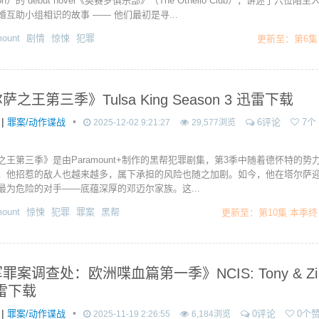
gton）的 debut novel《奥赛罗俱乐部》（The Othello Club），讲述了六位陌生
婚互助小组相识的故事 —— 他们最初是寻...
ount
剧情
惊悚
犯罪
更新至：第6集
之王第三季》Tulsa King Season 3 迅雷下载
|
•
罪案/动作谍战
6评论
7个
2025-12-02 9:21:27
29,577浏览
之王第三季》是由Paramount+制作的黑帮犯罪剧集，第3季中随着德怀特的势
，他招惹的敌人也越来越多，属下承担的风险也随之加剧。如今，他在塔尔萨
最为危险的对手——底蕴深厚的邓迈尔家族。这...
ount
惊悚
犯罪
罪案
黑帮
更新至：第10集 本季终
罪案调查处：欧洲喋血篇第一季》NCIS: Tony & Zi
迅雷下载
|
•
罪案/动作谍战
0评论
0个
2025-11-19 2:26:55
6,184浏览