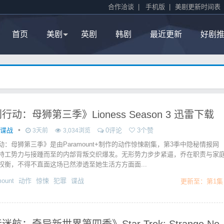
合作洽谈
|
手机版
|
美剧更新时间表
首页
美剧
英剧
韩剧
最近更新
好剧
行动：母狮第三季》Lioness Season 3 迅雷下载
•
作谍战
0评论
3个赞
3天前
3,034浏览
动：母狮第三季》是由Paramount+制作的动作惊悚剧集，第3季中隐秘情报网
特工势力与接踵而至的内部背叛交织爆发。无形势力步步紧逼，乔在职责与家
权衡，不得不直面这场已然渗透至她生活方方面面...
ount
动作
惊悚
犯罪
谍战
更新至：第1集