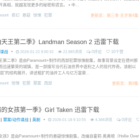
真相，就越发现更多的秘密和谎言。 • 中...
ount
奇幻
悬疑
惊悚
犯罪
更新至：第三季 无字第4集
天王第二季》Landman Season 2 迅雷下载
•
作谍战
0评论
10个赞
2026-01-22 9:00:32
22,985浏览
王第二季》是由Paramount+制作的西部犯罪惊悚剧集，故事背景设定在德州那
而迅速繁荣的城镇，是一部描写当代石油世界中逐利之人的现代传奇。该剧以
下层”的结构展开，讲述粗犷的油井工人与亿万富豪...
ount
惊悚
犯罪
罪案
西部
更新至：第9集
的女孩第一季》Girl Taken 迅雷下载
|
|
•
罪案/动作谍战
英剧
0评论
2026-01-18 9:10:55
4,366浏览
孩》是由Paramount+制作的悬疑惊悚剧集，改编自霍莉·奥弗顿（Hollie Over