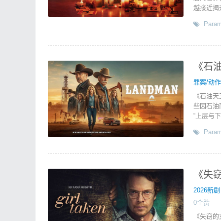
越接近揭开
Param
《石油
罪案/动
《石油天
些因石油
“上层与
Param
《失窃
2026新剧
0个赞
《失窃的女