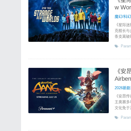
《星际迷
w Wo
魔幻/科幻
《星际迷
克舰长与
条支离破
Param
《安昂传
Airb
2026新剧
《安昂传
王奥赛多
文化免于
Param