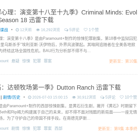
理：演变第十八至十九季》Criminal Minds: Evol
n Season 18 迅雷下载
•
作谍战
5评论
1个赞
12天前
16,292浏览
理：演变第十八季》是由Paramount+制作的惊悚犯罪剧集，第18季中监狱囚犯
卡里乌斯杀手"埃利亚斯·沃伊特后，外界风波骤起。其暗网追随者在全美各地掀
为终结这场全国性危机，BAU行为分析部不得不与...
ount
悬疑
惊悚
犯罪
罪案
更新至：第10集
：达顿牧场第一季》Dutton Ranch 迅雷下载
|
•
剧情/历史
5评论
10个赞
2026-07-03 15:00:15
30,912浏览
是由Paramount+制作的西部惊悚剧集，是黄石衍生剧，撇开《黄石》时期留下
Beth和Rip竭力构建属于自己的未来，却不得不面对残酷的新局面——一座无情
场，为了守护自己的帝国不择手段。在南德克萨斯...
ount
剧情
惊悚
犯罪
罪案
西部
更新至：第9集 本季终