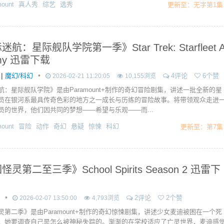
ount
真人秀
综艺
选秀
更新至：无字第1集
航：星际舰队学院第一季》Star Trek: Starfleet 
emy 迅雷下载
|
•
魔幻/科幻
4评论
6个赞
2026-02-21 11:20:05
10,155浏览
航：星际舰队学院》是由Paramount+制作的奇幻冒险剧集，讲述一批全新的星
员在银河系最具传奇色彩的地方之一成长与历练的冒险故事。将带领观众走进
员的世界，他们因共同的梦想——希望与乐观——而...
ount
冒险
动作
奇幻
悬疑
惊悚
科幻
更新至：第7集
灵第二至三季》School Spirits Season 2 迅雷下
•
2评论
2个赞
2026-02-07 13:50:00
4,793浏览
灵第二季》是由Paramount+制作的奇幻惊悚剧集，讲述少女麦迪被困在一个死
，她要调查自己是怎么被神秘失踪的。渐渐的在学校适应了亡灵世界，麦迪感