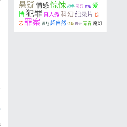
悬疑
惊悚
情感
爱
灵异
战争
灾难
犯罪
科幻
情
纪录片
真人秀
综
罪案
超自然
艺
魔幻
青春
谍战
选秀
运动
t