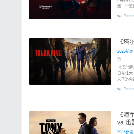
Pennin
因一个离
Param
《塔尔萨
2025新剧
赞
《塔尔萨
日益壮大
来了迄今
Param
《海军
va 
2025新剧