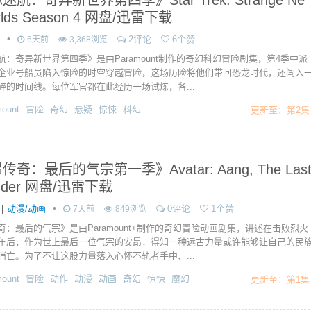
航：奇异新世界第四季》Star Trek: Strange Ne
rlds Season 4 网盘/迅雷下载
•
2评论
6个赞
6天前
3,368浏览
航：奇异新世界第四季》是由Paramount制作的奇幻科幻冒险剧集，第4季中派
企业号船员陷入惊险的时空穿越冒险，这场历险将他们带回恐龙时代，还闯入
碎的时间线。每位军官都在此经历一场试炼，各...
ount
冒险
奇幻
悬疑
惊悚
科幻
更新至：第2集
奇：最后的气宗第一季》Avatar: Aang, The Las
ender 网盘/迅雷下载
|
•
动漫/动画
0评论
1个赞
7天前
849浏览
奇：最后的气宗》是由Paramount+制作的奇幻冒险动画剧集，讲述在击败烈火
年后，作为世上最后一位气宗的安昂，得知一种远古力量或许能够让自己的民
消亡。为了不让这股力量落入心怀不轨者手中、...
ount
冒险
动作
动漫
动画
奇幻
惊悚
魔幻
更新至：第1集