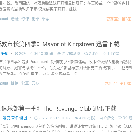
同名小说。故事围绕一对双胞胎姐妹莉莉和艾比展开：在英格兰一个宁静的乡村
受爱戴的当地教师里克·汉森绑架了莉莉，姐妹...
ount
悬疑
惊悚
犯罪
罪案
更新至：第6集
市长第四季》Mayor of Kingstown 迅雷下载
•
作谍战
2评论
13个赞
2026-01-04 13:00:56
21,798浏览
市长第四季》是由Paramount+制作的犯罪惊悚剧集，故事继续深入剖析密歇根
的腐败、犯罪与系统性不公，而麦克拉斯基家族则依旧充当执法部门、罪犯与
权力掮客。 在第四季中，迈克·麦克拉斯基（杰...
ount
惊悚
犯罪
罪案
更新至：第10集
俱乐部第一季》The Revenge Club 迅雷下载
|
•
罪案/动作谍战
0评论
0个
2025-12-21 9:10:07
4,207浏览
部》是由Paramount+制作的惊悚剧集，讲述该文本改编自 J.D. 彭宁顿（J.D.