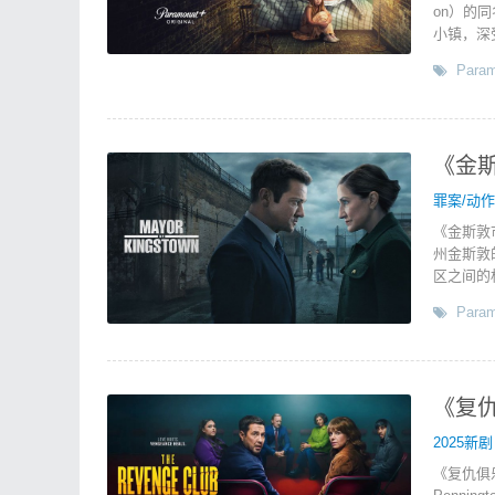
on）的
小镇，深
Param
《金斯敦
罪案/动
《金斯敦
州金斯敦
区之间的
Param
《复仇
2025新剧
《复仇俱乐