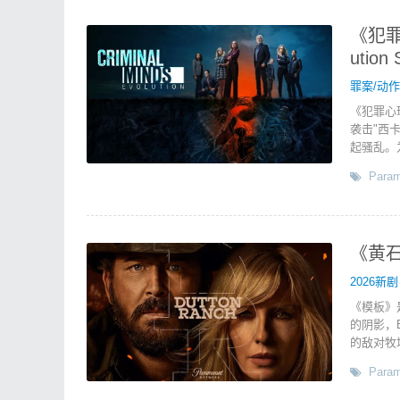
《犯罪心
utio
罪案/动
《犯罪心
袭击"西
起骚乱。
Param
《黄石
2026新剧
《模板》
的阴影，
的敌对牧
Param