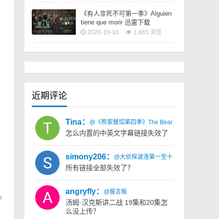
《有人非死不可第一季》Alguien
tiene que morir 迅雷下载
2020-10-16
1,665 浏览
近期评论
Tina：
@《熊家餐馆第四季》The Bear Season 4 迅雷
怎么内置的中英文字幕链接失效了
simony206：
@大侦探波洛第一至十三季 Agatha Christi
所有链接全部失效了？
angryfly：
@留言板
h
汤姆·汉克斯讲二战 19集和20集怎
么没上传？