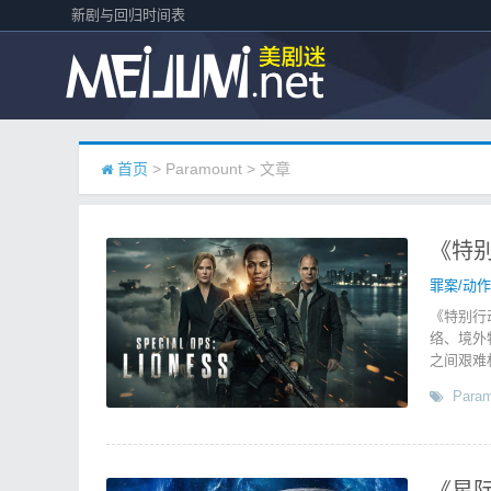
新剧与回归时间表
首页
> Paramount > 文章
《特别
罪案/动
《特别行
络、境外
之间艰难
Param