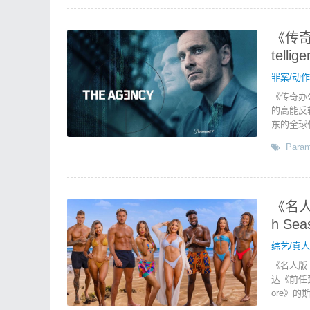
《传奇办
telli
罪案/动
《传奇办
的高能反
东的全球
Param
《名人版
h Se
综艺/真
《名人版
达《前任
ore》的