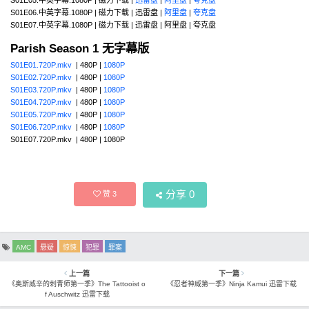
S01E05.中英字幕.1080P | 磁力下载 |
迅雷盘
|
阿里盘
|
夸克盘
S01E06.中英字幕.1080P | 磁力下载 | 迅雷盘 |
阿里盘
|
夸克盘
S01E07.中英字幕.1080P | 磁力下载 | 迅雷盘 | 阿里盘 | 夸克盘
Parish Season 1 无字幕版
S01E01.720P.mkv
| 480P |
1080P
S01E02.720P.mkv
| 480P |
1080P
S01E03.720P.mkv
| 480P |
1080P
S01E04.720P.mkv
| 480P |
1080P
S01E05.720P.mkv
| 480P |
1080P
S01E06.720P.mkv
| 480P |
1080P
S01E07.720P.mkv | 480P | 1080P
分享
0
赞
3
AMC
悬疑
惊悚
犯罪
罪案
上一篇
下一篇
《奥斯威辛的刺青师第一季》The Tattooist o
《忍者神威第一季》Ninja Kamui 迅雷下载
f Auschwitz 迅雷下载