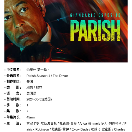
• 中文译名 :
帕里什 第一季 /
• 外语原名 :
Parish Season 1 / The Driver
• 制作地区 :
美国
• 类 别 :
剧情 / 犯罪
• 语 言 :
美国语
• 首映时间 :
2024-03-31(美国)
• 季 数 :
1
• 集 数 :
7
• 单集片长 :
45min
• 主 演 :
吉安卡罗·埃斯波西托 / 扎克瑞·莫莫 / Arica Himmel / 伊万·姆巴科普 / P
atrick Robinson / 戴克斯·雷伊 / Ekow Blade / 蒂姆·J·史密斯 / Charles