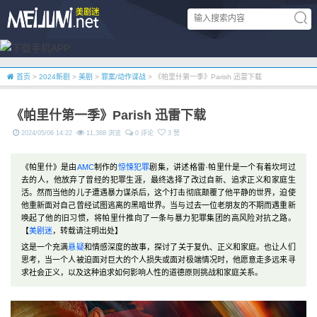
首页
>
2024新剧
>
美剧
>
罪案/动作谍战
> 《帕里什第一季》Parish 迅雷下载
《帕里什第一季》Parish 迅雷下载
2024/05/06 14:22
11,388 浏览
0 评论
3 赞
《帕里什》是由
AMC
制作的
惊悚
犯罪
剧集，讲述格雷·帕里什是一个有着坎坷过
去的人，他放弃了曾经的犯罪生涯，最终选择了改过自新、追求正义和家庭生
活。然而当他的儿子遭遇暴力谋杀后，这个打击彻底颠覆了他平静的世界，迫使
他重新面对自己曾经试图逃离的黑暗世界。当与过去一位老朋友的不期而遇重新
唤起了他的旧习惯，将帕里什推向了一条与暴力犯罪集团的高风险对抗之路。
【
美剧迷
，转载请注明出处】
这是一个充满
悬疑
和情感深度的故事，探讨了关于复仇、正义和家庭。也让人们
思考，当一个人被迫面对巨大的个人损失或面对极端情况时，他愿意走多远来寻
求社会正义，以及这种追求如何影响人性的道德原则挑战和家庭关系。