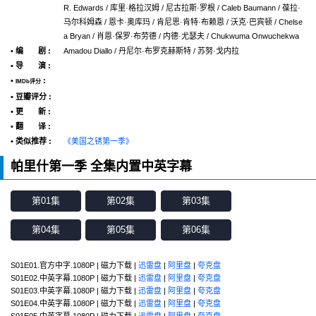
R. Edwards / 库里·格拉汉姆 / 尼古拉斯·罗根 / Caleb Baumann / 葆拉·
马尔科姆森 / 恩卡·奥库玛 / 肯尼思·肯特·布赖恩 / 沃克·巴宾顿 / Chelse
a Bryan / 肖恩·保罗·布劳德 / 内德·尤瑟夫 / Chukwuma Onwuchekwa
• 编 剧 :
Amadou Diallo / 丹尼尔·布罗克赫斯特 / 苏努·戈内拉
• 导 演 :
•
:
IMDb评分
• 豆瓣评分 :
• 更 新 :
• 翻 译 :
• 类似推荐 :
《美国之锈第一季》
帕里什第一季 全集内置中英字幕
第01集
第02集
第03集
第04集
第05集
第06集
S01E01.官方中字.1080P | 磁力下载 |
迅雷盘
|
阿里盘
|
夸克盘
S01E02.中英字幕.1080P | 磁力下载 |
迅雷盘
|
阿里盘
|
夸克盘
S01E03.中英字幕.1080P | 磁力下载 |
迅雷盘
|
阿里盘
|
夸克盘
S01E04.中英字幕.1080P | 磁力下载 |
迅雷盘
|
阿里盘
|
夸克盘