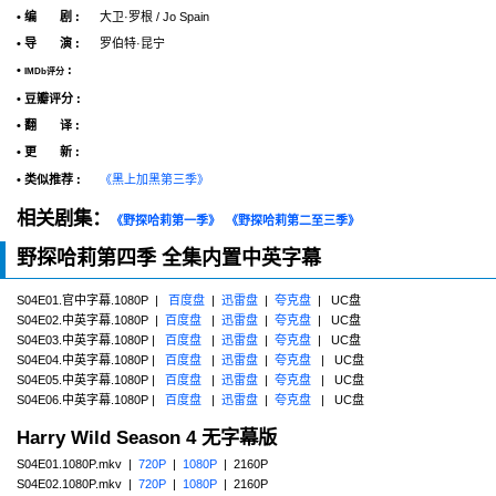
• 编 剧 :
大卫·罗根 / Jo Spain
• 导 演 :
罗伯特·昆宁
•
:
IMDb评分
• 豆瓣评分 :
• 翻 译 :
• 更 新 :
• 类似推荐 :
《黑上加黑第三季》
相关剧集：
《野探哈莉第一季》
《野探哈莉第二至三季》
野探哈莉第四季 全集内置中英字幕
S04E01.官中字幕.1080P |
百度盘
|
迅雷盘
|
夸克盘
| UC盘
S04E02.中英字幕.1080P |
百度盘
|
迅雷盘
|
夸克盘
| UC盘
S04E03.中英字幕.1080P |
百度盘
|
迅雷盘
|
夸克盘
| UC盘
S04E04.中英字幕.1080P |
百度盘
|
迅雷盘
|
夸克盘
| UC盘
S04E05.中英字幕.1080P |
百度盘
|
迅雷盘
|
夸克盘
| UC盘
S04E06.中英字幕.1080P |
百度盘
|
迅雷盘
|
夸克盘
| UC盘
Harry Wild Season 4 无字幕版
S04E01.1080P.mkv |
720P
|
1080P
| 2160P
S04E02.1080P.mkv |
720P
|
1080P
| 2160P