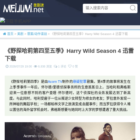
首页
>
美剧
>
罪案/动作谍战
> 《野探哈莉第四至五季》Harry Wild Season 4 迅雷下载
《野探哈莉第四至五季》Harry Wild Season 4 迅雷
下载
2026/07/29 19:00
6,936 浏览
1 评论
0 赞
《野探哈莉第四季》是由
Acorn TV
制作的
悬疑
犯罪
剧集，第4季的故事将发生在
上季季事件一年后，怀尔德/里德侦探事务所的生意蒸蒸日上，当哈利和弗格斯
迎来一位意想不到的客户查理·怀尔德时，这个侦探社的业务发展达到了新高
度。与此同时，哈利受雇于一位从叛逆少女转型为修女的老友；罗拉意外发现一
所神秘的舞蹈学校；一场都柏林文学之旅演变成血腥事件；而当罗拉获得令人难
以置信的海外留学机会时，弗格斯想要与她同时上大学的梦想遭遇了重大挑战。