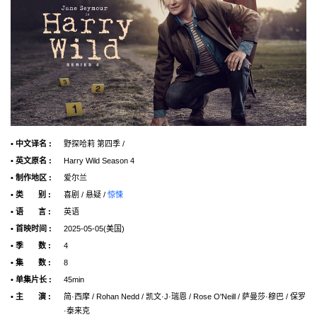
• 中文译名 :
野探哈莉 第四季 /
• 英文原名 :
Harry Wild Season 4
• 制作地区 :
爱尔兰
• 类 别 :
喜剧 / 悬疑 /
惊悚
• 语 言 :
英语
• 首映时间 :
2025-05-05(美国)
• 季 数 :
4
• 集 数 :
8
• 单集片长 :
45min
• 主 演 :
简·西摩 / Rohan Nedd / 凯文·J·瑞恩 / Rose O'Neill / 萨曼莎·穆巴 / 保罗
·泰来克