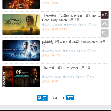
更新至：第8集
导航
《行尸走肉：达里尔·迪克森第二季》The Walking
Dead: Daryl Dixon 迅雷下载
2024-11-11 12:05:22
16,950浏览
2评论
6个赞
更新至：第6集 本季终
[剧集版]《雪国列车第四季》Snowpiercer 迅雷下
载
2024-09-23 9:52:07
14,491浏览
4评论
7个赞
更新至：第10集
《61街第二季》61st Street 迅雷下载
2024-07-24 2:08:19
6,610浏览
0评论
0个赞
更新至：第8集
第
1
页
2
3
4
...
6
下页