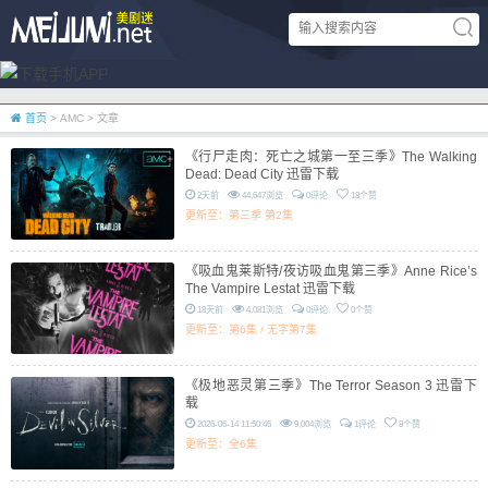
首页
> AMC > 文章
《行尸走肉：死亡之城第一至三季》The Walking
Dead: Dead City 迅雷下载
2天前
44,647浏览
0评论
18个赞
更新至：第三季 第2集
《吸血鬼莱斯特/夜访吸血鬼第三季》Anne Rice’s
The Vampire Lestat 迅雷下载
18天前
4,081浏览
0评论
0个赞
更新至：第6集 / 无字第7集
《极地恶灵第三季》The Terror Season 3 迅雷下
载
2026-06-14 11:50:46
9,004浏览
1评论
8个赞
更新至：全6集