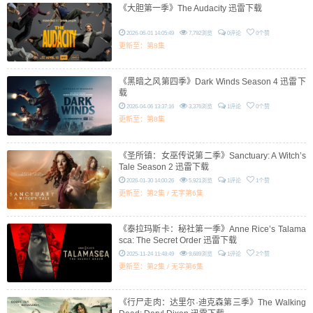
《大胆第一季》The Audacity 迅雷下载
2026-06-01 14:05:49
7,792浏览
0评论
0个赞
更新至：第8集
《黑暗之风第四季》Dark Winds Season 4 迅雷下
载
2026-04-06 13:37:16
3,376浏览
1评论
0个赞
更新至：第8集
《圣所镇：女巫传说第二季》Sanctuary: A Witch’s
Tale Season 2 迅雷下载
2026-01-30 14:00:26
5,921浏览
1评论
1个赞
更新至：第2集 / 无字第6集
《泰拉玛斯卡：秘社第一季》Anne Rice’s Talama
sca: The Secret Order 迅雷下载
2025-11-24 11:48:49
9,689浏览
1评论
2个赞
更新至：第2集 / 无字第6集
《行尸走肉：达里尔·迪克森第三季》The Walking