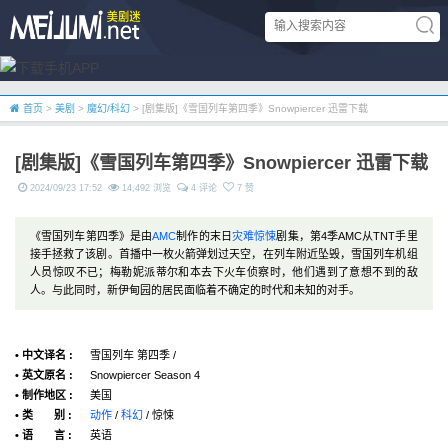
首页
>
美剧
>
魔幻/科幻
> [剧集版]《雪国列车第四季》Snowpiercer 迅雷下载
[剧集版]《雪国列车第四季》Snowpiercer 迅雷下载
2024/09/23 17:52
14,492 浏览
4 评论
7 赞
《雪国列车第四季》是由
AMC
制作的末日
灾难
惊悚
剧集，第4季AMC从TNT手里
接手拯救了该剧。首播中一枚火箭弹划过天空，在列车附近坠毁，雪国列车机组
人员惊叹不已；梅勒妮派蒂尔和本去下火车侦察时，他们遇到了意想不到的敌
人。与此同时，新伊甸园的居民面临着不确定的时代和未知的对手。
• 中文译名 :
雪国列车 第四季 /
• 英文原名 :
Snowpiercer Season 4
• 制作地区 :
美国
• 类 别 :
动作
/
科幻
/ 惊悚
• 语 言 :
英语