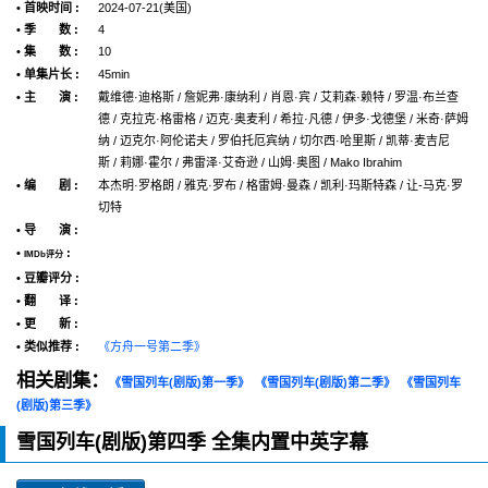
• 首映时间 :
2024-07-21(美国)
• 季 数 :
4
• 集 数 :
10
• 单集片长 :
45min
• 主 演 :
戴维德·迪格斯 / 詹妮弗·康纳利 / 肖恩·宾 / 艾莉森·赖特 / 罗温·布兰查
德 / 克拉克·格雷格 / 迈克·奥麦利 / 希拉·凡德 / 伊多·戈德堡 / 米奇·萨姆
纳 / 迈克尔·阿伦诺夫 / 罗伯托厄宾纳 / 切尔西·哈里斯 / 凯蒂·麦吉尼
斯 / 莉娜·霍尔 / 弗雷泽·艾奇逊 / 山姆·奥图 / Mako Ibrahim
• 编 剧 :
本杰明·罗格朗 / 雅克·罗布 / 格雷姆·曼森 / 凯利·玛斯特森 / 让-马克·罗
切特
• 导 演 :
•
:
IMDb评分
• 豆瓣评分 :
• 翻 译 :
• 更 新 :
• 类似推荐 :
《方舟一号第二季》
相关剧集：
《雪国列车(剧版)第一季》
《雪国列车(剧版)第二季》
《雪国列车
(剧版)第三季》
雪国列车(剧版)第四季 全集内置中英字幕