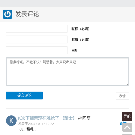
发表评论
昵称（必填）
邮箱（必填）
网址
表情
导航
K次下铺票现在难抢了
【骑士】
@回复
0楼
发表于2024-08-17 12:22
05，翻啊…