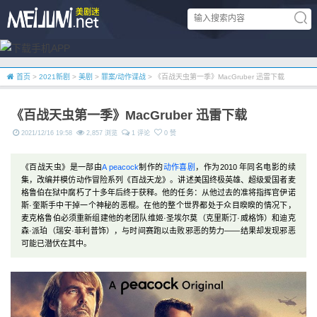
首页
>
2021新剧
>
美剧
>
罪案/动作谍战
> 《百战天虫第一季》MacGruber 迅雷下载
《百战天虫第一季》MacGruber 迅雷下载
2021/12/16 19:58
2,857 浏览
1 评论
0 赞
《百战天虫》是一部由
A peacock
制作的
动作
喜剧
，作为2010 年同名电影的续
集，改编并模仿动作冒险系列《百战天龙》。讲述美国终极英雄、超级爱国者麦
格鲁伯在狱中腐朽了十多年后终于获释。他的任务：从他过去的准将指挥官伊诺
斯·奎斯手中干掉一个神秘的恶棍。在他的整个世界都处于众目睽睽的情况下，
麦克格鲁伯必须重新组建他的老团队维姬·圣埃尔莫（克里斯汀·威格饰）和迪克
森·派珀（瑞安·菲利普饰），与时间赛跑以击败邪恶的势力——结果却发现邪恶
可能已潜伏在其中。