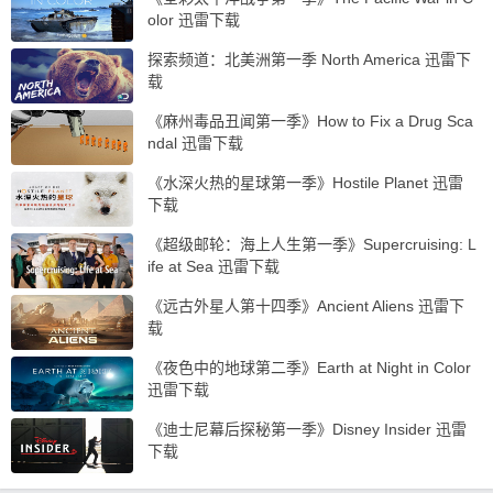
olor 迅雷下载
探索频道：北美洲第一季 North America 迅雷下
载
《麻州毒品丑闻第一季》How to Fix a Drug Sca
ndal 迅雷下载
《水深火热的星球第一季》Hostile Planet 迅雷
下载
《超级邮轮：海上人生第一季》Supercruising: L
ife at Sea 迅雷下载
《远古外星人第十四季》Ancient Aliens 迅雷下
载
《夜色中的地球第二季》Earth at Night in Color
迅雷下载
《迪士尼幕后探秘第一季》Disney Insider 迅雷
下载