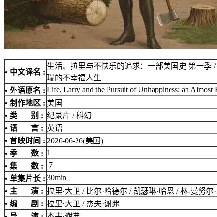
生活、拉里与不快乐的追求：一部美国史 第一季 / 
• 中文译名 :
瑞的不幸福人生
Life, Larry and the Pursuit of Unhappiness: an Almost 
• 外语原名 :
• 制作地区 :
美国
• 类 别 :
纪录片 / 科幻
• 语 言 :
英语
• 首映时间 :
2026-06-26(美国)
1
• 季 数 :
7
• 集 数 :
30min
• 单集片长 :
• 主 演 :
拉里·大卫 / 比尔·哈德尔 / 凯瑟琳·哈恩 / 林-曼努尔·米兰达 /
• 编 剧 :
拉里·大卫 / 杰夫·谢弗
• 导 演 :
杰夫·谢弗