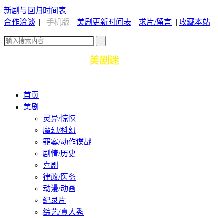
新剧与回归时间表
合作洽谈
|
手机版
|
美剧更新时间表
|
求片/留言
|
收藏本站
|
首页
美剧
灵异/惊悚
魔幻/科幻
罪案/动作谍战
剧情/历史
喜剧
律政/医务
动漫/动画
纪录片
综艺/真人秀