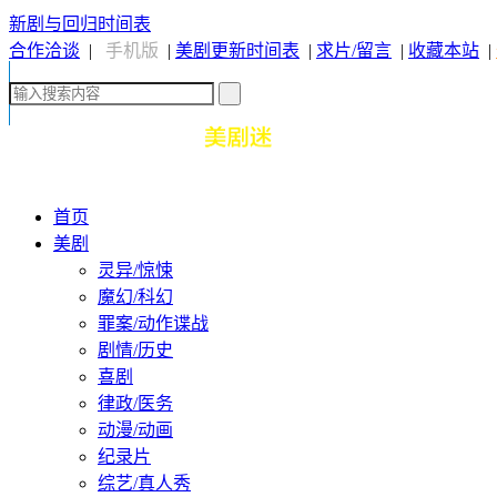
新剧与回归时间表
合作洽谈
|
手机版
|
美剧更新时间表
|
求片/留言
|
收藏本站
|
首页
美剧
灵异/惊悚
魔幻/科幻
罪案/动作谍战
剧情/历史
喜剧
律政/医务
动漫/动画
纪录片
综艺/真人秀