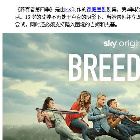
《养育者第四季》是由
FX
制作的
家庭
喜剧
剧集，第4季
活。16 岁的艾娃不再处于卢克的阴影下，当她遇见并
尝试，同时还必须支持陷入困境的吉姆和杰基。