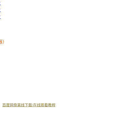
盘
盘
盘
器）
丨
百度网盘离线下载/在线观看教程