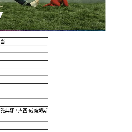
难当
伊·雅典娜 / 杰西·威廉姆斯