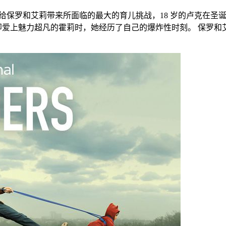
将给保罗和艾莉带来所面临的最大的育儿挑战，18 岁的卢克在圣
立即爱上魅力超凡的霍莉时，她经历了自己的爆炸性时刻。 保罗