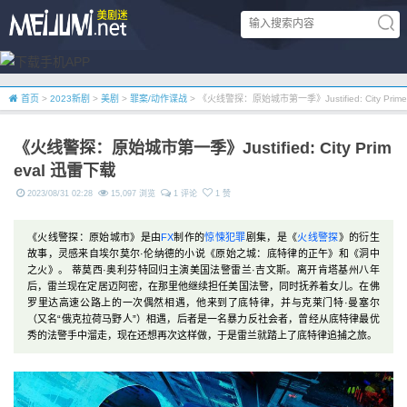
首页
>
2023新剧
>
美剧
>
罪案/动作谍战
> 《火线警探：原始城市第一季》Justified: City Prim
《火线警探：原始城市第一季》Justified: City Prim
eval 迅雷下载
2023/08/31 02:28
15,097 浏览
1 评论
1 赞
《火线警探：原始城市》是由
FX
制作的
惊悚
犯罪
剧集，是《
火线警探
》的衍生
故事，灵感来自埃尔莫尔·伦纳德的小说《原始之城：底特律的正午》和《洞中
之火》。 蒂莫西·奥利芬特回归主演美国法警雷兰·吉文斯。离开肯塔基州八年
后，雷兰现在定居迈阿密，在那里他继续担任美国法警，同时抚养着女儿。在佛
罗里达高速公路上的一次偶然相遇，他来到了底特律，并与克莱门特·曼塞尔
（又名“俄克拉荷马野人”）相遇，后者是一名暴力反社会者，曾经从底特律最优
秀的法警手中溜走，现在还想再次这样做，于是雷兰就踏上了底特律追捕之旅。