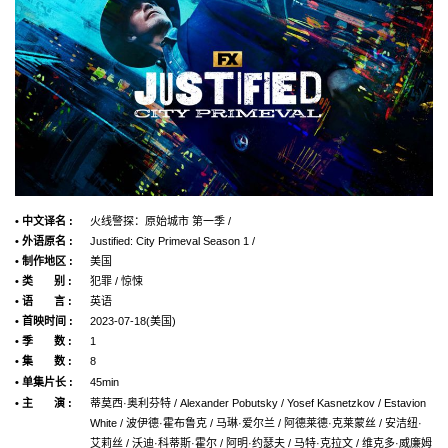
• 中文译名 :
火线警探：原始城市 第一季 /
• 外语原名 :
Justified: City Primeval Season 1 /
• 制作地区 :
美国
• 类 别 :
犯罪 / 惊悚
• 语 言 :
英语
• 首映时间 :
2023-07-18(美国)
• 季 数 :
1
• 集 数 :
8
• 单集片长 :
45min
• 主 演 :
蒂莫西·奥利芬特 / Alexander Pobutsky / Yosef Kasnetzkov / Estavion
White / 波伊德·霍布鲁克 / 马琳·爱尔兰 / 阿德莱德·克莱蒙丝 / 安洁纽·
艾莉丝 / 沃迪·科蒂斯·霍尔 / 阿明·约瑟夫 / 马特·克拉文 / 维克多·威廉姆