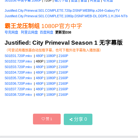
S01E08.中英字幕.1080P
| 720P |
磁力下载
|
度盘
|
雷盘
|
阿里盘
|
夸克盘
Justified.City.Primeval.S01.COMPLETE.720p.DSNP.WEBRip.x264-GalaxyTV
Justified.City.Primeval.S01.COMPLETE.1080p.DSNP.WEB-DL.DDP5.1.H.264-NTb
霸王龙压制组
1080P官方中字
夸克网盘
阿里云网盘
百度网盘
更新至E08
Justified: City Primeval Season 1 无字幕版
（可尝试用播放器自动加载字幕，也可下载外挂字幕拖入播放器）
S01E01.720P.mkv
|
480P
|
1080P
|
2160P
S01E02.720P.mkv
| 480P |
1080P
|
2160P
S01E03.720P.mkv
|
480P
|
1080P
|
2160P
S01E04.720P.mkv
|
480P
|
1080P
|
2160P
S01E05.720P.mkv
|
480P
|
1080P
|
2160P
S01E06.720P.mkv
|
480P
|
1080P
|
2160P
S01E07.720P.mkv
|
480P
|
1080P
|
2160P
S01E08.720P.mkv
|
480P
|
1080P
|
2160P
分享
0
赞
1