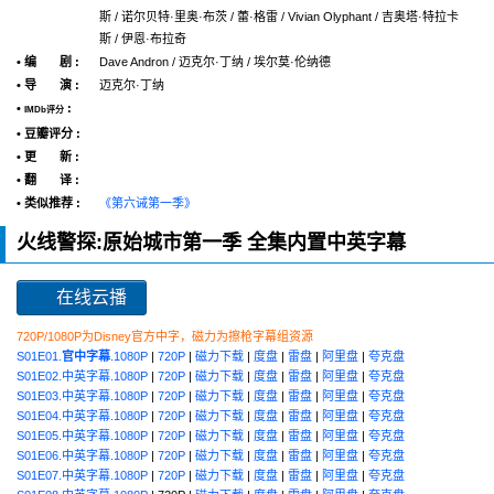
斯 / 诺尔贝特·里奥·布茨 / 蕾·格雷 / Vivian Olyphant / 吉奥塔·特拉卡
斯 / 伊恩·布拉奇
• 编 剧 :
Dave Andron / 迈克尔·丁纳 / 埃尔莫·伦纳德
• 导 演 :
迈克尔·丁纳
•
:
IMDb评分
• 豆瓣评分 :
• 更 新 :
• 翻 译 :
• 类似推荐 :
《第六诫第一季》
火线警探:原始城市第一季 全集内置中英字幕
在线云播
720P/1080P为Disney官方中字，磁力为擦枪字幕组资源
S01E01.
官中字幕
.1080P
|
720P
|
磁力下载
|
度盘
|
雷盘
|
阿里盘
|
夸克盘
S01E02.中英字幕.1080P
|
720P
|
磁力下载
|
度盘
|
雷盘
|
阿里盘
|
夸克盘
S01E03.中英字幕.1080P
|
720P
|
磁力下载
|
度盘
|
雷盘
|
阿里盘
|
夸克盘
S01E04.中英字幕.1080P
|
720P
|
磁力下载
|
度盘
|
雷盘
|
阿里盘
|
夸克盘
S01E05.中英字幕.1080P
|
720P
|
磁力下载
|
度盘
|
雷盘
|
阿里盘
|
夸克盘
S01E06.中英字幕.1080P
|
720P
|
磁力下载
|
度盘
|
雷盘
|
阿里盘
|
夸克盘
S01E07.中英字幕.1080P
|
720P
|
磁力下载
|
度盘
|
雷盘
|
阿里盘
|
夸克盘