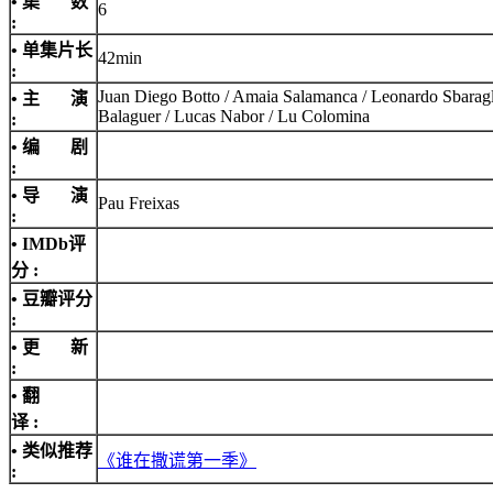
• 集 数
6
:
• 单集片长
42min
:
Juan Diego Botto / Amaia Salamanca / Leonardo Sbaraglia 
• 主 演
Balaguer / Lucas Nabor / Lu Colomina
:
• 编 剧
:
• 导 演
Pau Freixas
:
•
IMDb评
分
:
• 豆瓣评分
:
• 更 新
:
• 翻
译 :
• 类似推荐
《谁在撒谎第一季》
: