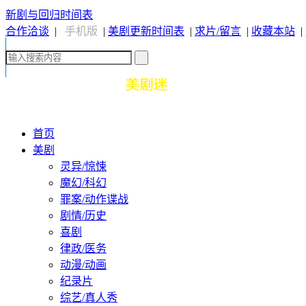
新剧与回归时间表
合作洽谈
|
手机版
|
美剧更新时间表
|
求片/留言
|
收藏本站
|
首页
美剧
灵异/惊悚
魔幻/科幻
罪案/动作谍战
剧情/历史
喜剧
律政/医务
动漫/动画
纪录片
综艺/真人秀