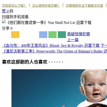
丨
丨
不知道怎么下载？
怎么使用外挂字幕？
迅雷限制无法下载解决方案
赞
0
码
扫描到手机观看
分享
0
悬疑
惊悚
犯罪
上一篇
《血与性：400年王室风云》Blood, Sex & Royalty 迅雷下载
下
《潘尼沃斯第三季》Pennyworth: The Origin of Batman’s Butle
喜欢这部剧的人也喜欢 · · · · · ·