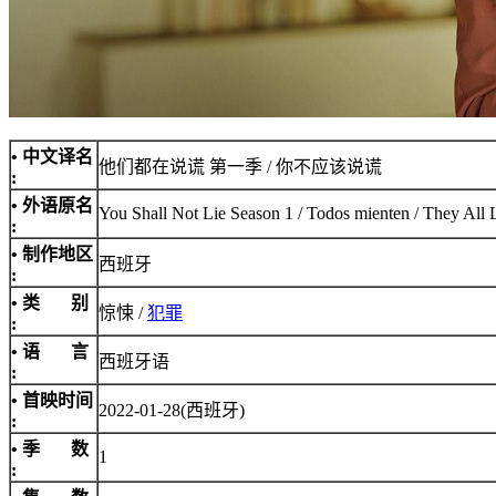
• 中文译名
他们都在说谎 第一季 / 你不应该说谎
:
• 外语原名
You Shall Not Lie Season 1 / Todos mienten / They All 
:
• 制作地区
西班牙
:
• 类 别
惊悚 /
犯罪
:
• 语 言
西班牙语
:
• 首映时间
2022-01-28(西班牙)
:
• 季 数
1
: