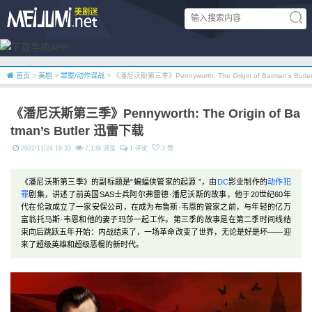
首页
>
美剧
>
罪案/动作谍战
> 《潘尼沃斯第三季》Pennyworth: The Origin of Batman’s But
《潘尼沃斯第三季》Pennyworth: The Origin of Ba
tman’s Butler 迅雷下载
2022/11/24 19:33
7,139 浏览
1 评论
3 赞
《潘尼沃斯第三季》的副标题是“蝙蝠侠管家的起源 ”，由
DC
影业制作的
动作
犯
罪
剧集，讲述了前英国SAS士兵阿尔弗雷德·潘尼沃斯的故事，他于20世纪60年
代在伦敦成立了一家安保公司，在成为布鲁斯·韦恩的管家之前，与年轻的亿万
富翁托马斯·韦恩和他的妻子玛莎一起工作。第三季的故事是在第二季时间线结
束向后跳跃五年开始：内战结束了，一场革命改变了世界，无论是好是坏——迎
来了超级英雄和超级恶棍的新时代。