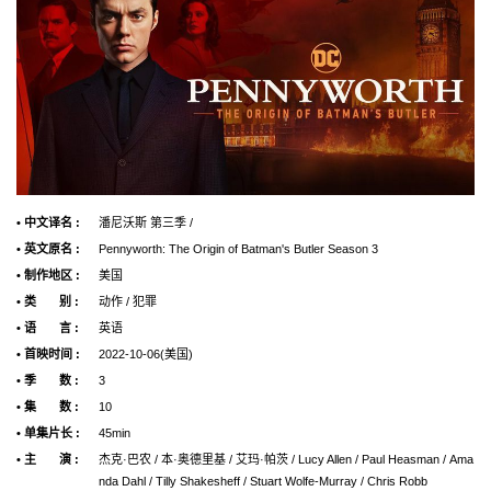
• 中文译名 :
潘尼沃斯 第三季 /
• 英文原名 :
Pennyworth: The Origin of Batman's Butler Season 3
• 制作地区 :
美国
• 类 别 :
动作 / 犯罪
• 语 言 :
英语
• 首映时间 :
2022-10-06(美国)
• 季 数 :
3
• 集 数 :
10
• 单集片长 :
45min
• 主 演 :
杰克·巴农 / 本·奥德里基 / 艾玛·帕茨 / Lucy Allen / Paul Heasman / Ama
nda Dahl / Tilly Shakesheff / Stuart Wolfe-Murray / Chris Robb