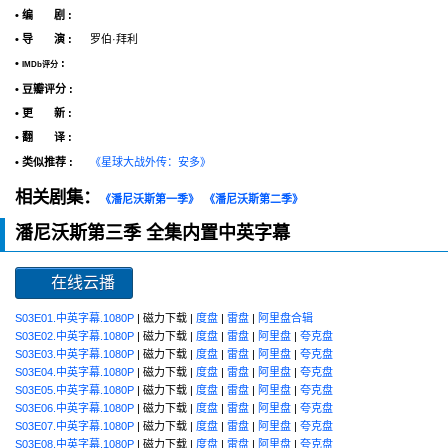
• 编 剧 :
• 导 演 :
罗伯·拜利
•
:
IMDb评分
• 豆瓣评分 :
• 更 新 :
• 翻 译 :
• 类似推荐 :
《星球大战外传：安多》
相关剧集：
《潘尼沃斯第一季》
《潘尼沃斯第二季》
潘尼沃斯第三季 全集内置中英字幕
在线云播
S03E01.中英字幕.1080P
| 磁力下载 |
度盘
|
雷盘
|
阿里盘合辑
S03E02.中英字幕.1080P
| 磁力下载 |
度盘
|
雷盘
|
阿里盘
|
夸克盘
S03E03.中英字幕.1080P
| 磁力下载 |
度盘
|
雷盘
|
阿里盘
|
夸克盘
S03E04.中英字幕.1080P
| 磁力下载 |
度盘
|
雷盘
|
阿里盘
|
夸克盘
S03E05.中英字幕.1080P
| 磁力下载 |
度盘
|
雷盘
|
阿里盘
|
夸克盘
S03E06.中英字幕.1080P
| 磁力下载 |
度盘
|
雷盘
|
阿里盘
|
夸克盘
S03E07.中英字幕.1080P
| 磁力下载 |
度盘
|
雷盘
|
阿里盘
|
夸克盘
S03E08.中英字幕.1080P
| 磁力下载 |
度盘
|
雷盘
|
阿里盘
|
夸克盘