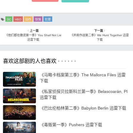
DC
HBO
动作
惊悚
犯罪
上一篇
下一篇
《他们都在撒谎第一季》You Shall Not Lie
《并肩作战第二季》We Hunt Together 迅雷
迅雷下载
下载
喜欢这部剧的人也喜欢 · · · · · ·
《马略卡档案第三季》The Mallorca Files 迅雷
下载
《私家侦探贝拉斯科兰第一季》Belascoarán, PI
迅雷下载
《巴比伦柏林第二季》Babylon Berlin 迅雷下载
《毒贩第一季》Pushers 迅雷下载