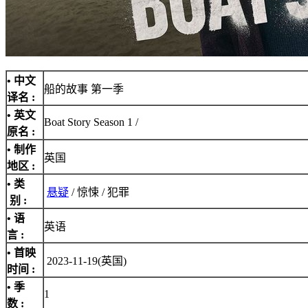
• 中文
船的故事 第一季
译名 :
• 英文
Boat Story Season 1 /
原名 :
• 制作
英国
地区 :
• 类
悬疑
/ 惊悚 / 犯罪
别 :
• 语
英语
言 :
• 首映
2023-11-19(英国)
时间 :
• 季
1
数 :