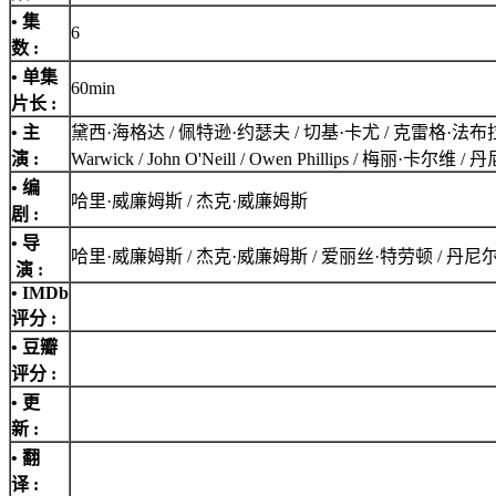
• 集
6
数 :
• 单集
60min
片长 :
• 主
黛西·海格达 / 佩特逊·约瑟夫 / 切基·卡尤 / 克雷格·法布拉斯 / 菲尔·丹
演 :
Warwick / John O'Neill / Owen Phillips / 梅丽·卡尔维
• 编
哈里·威廉姆斯 / 杰克·威廉姆斯
剧 :
• 导
哈里·威廉姆斯 / 杰克·威廉姆斯 / 爱丽丝·特劳顿 / 丹尼
演 :
•
IMDb
评分
:
• 豆瓣
评分 :
• 更
新 :
• 翻
译 :