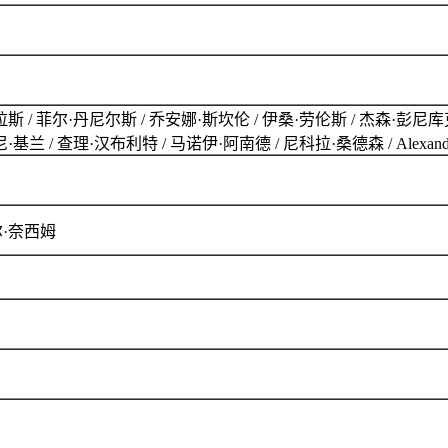
尼尔斯 / 乔安娜·斯坎伦 / 伊桑·劳伦斯 / 杰森·彭尼库克 / Oliver Sherida
 / 丹尼·基兰 / 查理·汉布利特 / 马诺伊·阿南德 / 尼科拉·桑德森 / Alexander Broo
尔·奈西姆