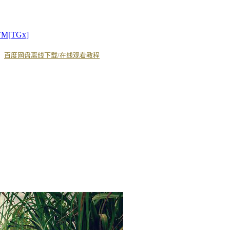
TM[TGx]
丨
百度网盘离线下载/在线观看教程