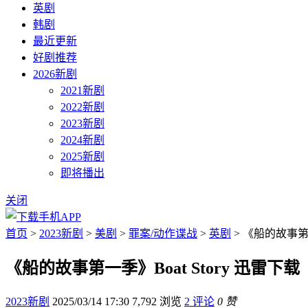
英剧
韩剧
最近更新
好剧推荐
2026新剧
2021新剧
2022新剧
2023新剧
2024新剧
2025新剧
即将播出
关闭
首页
>
2023新剧
>
美剧
>
罪案/动作谍战
>
英剧
> 《船的故事第一
《船的故事第一季》Boat Story 迅雷下载
2023新剧
2025/03/14 17:30
7,792 浏览
2 评论
0 赞