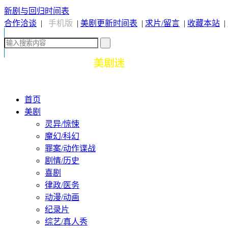
新剧与回归时间表
合作洽谈
|
手机版
|
美剧更新时间表
|
求片/留言
|
收藏本站
|
首页
美剧
灵异/惊悚
魔幻/科幻
罪案/动作谍战
剧情/历史
喜剧
律政/医务
动漫/动画
纪录片
综艺/真人秀