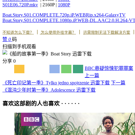
S01E06.720P.mkv
| 2160P |
1080P
Boat.Story.S01.COMPLETE.720p.iP.WEBRip.x264-GalaxyTV
Boat.Story.S01.COMPLETE.1080p.iP.WEB-DL.AAC2.0.H.264-V
丨
丨
不知道怎么下载？
怎么使用外挂字幕？
迅雷限制无法下载解决方案
赞
0
码
扫描到手机观看
分享
0
BBC
悬疑
惊悚
犯罪
罪案
上一篇
《死亡印记第一季》Tylko jedno spojrzenie 迅雷下载
下一篇
《混沌少年时第一季》Adolescence 迅雷下载
喜欢这部剧的人也喜欢 · · · · · ·