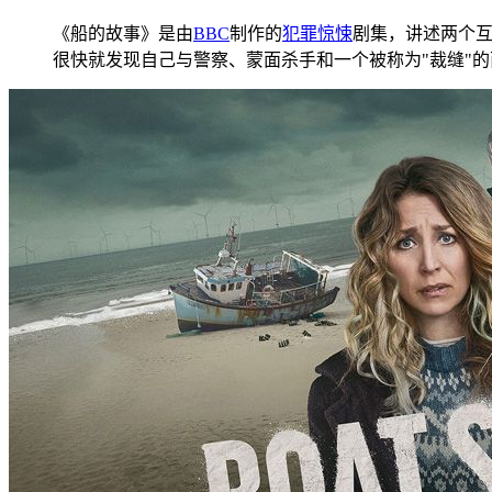
《船的故事》是由
BBC
制作的
犯罪
惊悚
剧集，讲述两个
很快就发现自己与警察、蒙面杀手和一个被称为"裁缝"