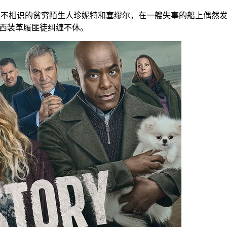
互不相识的贫穷陌生人珍妮特和塞缪尔，在一艘失事的船上偶然
的西装革履匪徒纠缠不休。