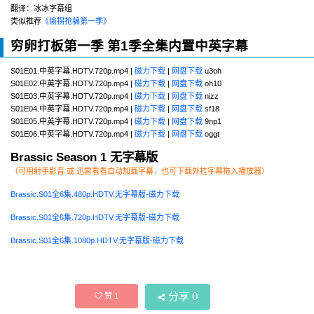
翻译：冰冰字幕组
类似推荐
《偷拐抢骗第一季》
穷卵打板第一季 第1季全集内置中英字幕
S01E01.中英字幕.HDTV.720p.mp4 |
磁力下载
|
网盘下载
u3oh
S01E02.中英字幕.HDTV.720p.mp4 |
磁力下载
|
网盘下载
oh10
S01E03.中英字幕.HDTV.720p.mp4 |
磁力下载
|
网盘下载
nizz
S01E04.中英字幕.HDTV.720p.mp4 |
磁力下载
|
网盘下载
sf18
S01E05.中英字幕.HDTV.720p.mp4 |
磁力下载
|
网盘下载
9np1
S01E06.中英字幕.HDTV.720p.mp4 |
磁力下载
|
网盘下载
oggt
Brassic Season 1 无字幕版
（可用射手影音 或 迅雷看看自动加载字幕，也可下载外挂字幕拖入播放器）
Brassic.S01全6集.480p.HDTV.无字幕版-磁力下载
Brassic.S01全6集.720p.HDTV.无字幕版-磁力下载
Brassic.S01全6集.1080p.HDTV.无字幕版-磁力下载
分享
0
赞
1