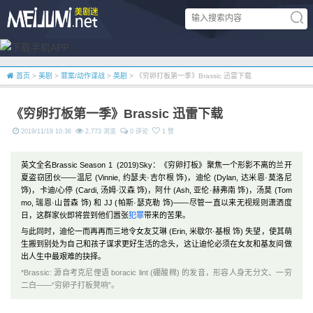
首页
>
美剧
>
罪案/动作谍战
>
英剧
> 《穷卵打板第一季》Brassic 迅雷下载
《穷卵打板第一季》Brassic 迅雷下载
2019/11/19 10:36
2,773 浏览
0 评论
1 赞
英文全名Brassic Season 1 (2019)Sky：《穷卵打板》聚焦一个形影不离的兰开
夏盗窃团伙——温尼 (Vinnie, 约瑟夫·吉尔根 饰)，迪伦 (Dylan, 达米恩·莫洛尼
饰)，卡迪/心停 (Cardi, 汤姆·汉森 饰)，阿什 (Ash, 亚伦·赫弗南 饰)，汤莫 (Tom
mo, 瑞恩·山普森 饰) 和 JJ (帕斯·瑟克勒 饰)——尽管一直以来无视规则潇洒度
日，这群家伙即将尝到他们嚣张
犯罪
带来的苦果。
与此同时，迪伦一而再再而三地令女友艾琳 (Erin, 米歇尔·基根 饰) 失望，使其萌
生搬到别处为自己和孩子谋求更好生活的念头，这让迪伦必须在女友和基友间做
出人生中最艰难的抉择。
*Brassic: 源自考克尼俚语 boracic lint (硼酸棉) 的发音，形容人身无分文、一穷
二白——“穷卵子打板凳响”。