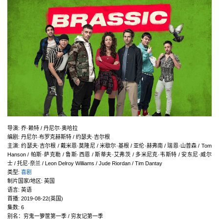
导演
:
乔·赖特 / 丹尼尔·奥哈拉
编剧
:
丹尼尔·布罗克赫斯特 / 约瑟夫·吉尔根
主演
:
约瑟夫·吉尔根 / 戴米恩·莫隆尼 / 米歇尔·基根 / 亚伦·赫弗南 / 瑞恩·山普森 / Tom
Hanson / 帕斯·萨克勒 / 鲁斯·西恩 / 斯蒂夫·艾弗茨 / 多米尼克·韦斯特 / 安东尼·威尔
士 / 托尼·奈兰 / Leon Delroy Williams / Jude Riordan / Tim Dantay
类型:
喜剧
制片国家/地区:
英国
语言:
英语
首播:
2019-08-22(英国)
集数:
6
别名：穷鬼一箩筐第一季 / 穷友记第一季