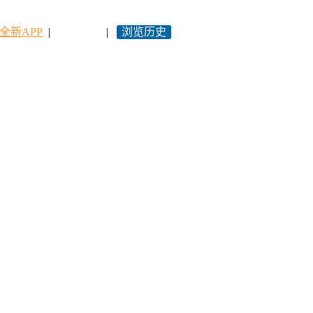
全新APP
|
永久网址
|
浏览历史