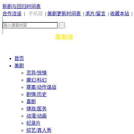
新剧与回归时间表
合作洽谈
|
手机版
|
美剧更新时间表
|
求片/留言
|
收藏本站
|
首页
美剧
灵异/惊悚
魔幻/科幻
罪案/动作谍战
剧情/历史
喜剧
律政/医务
动漫/动画
纪录片
综艺/真人秀