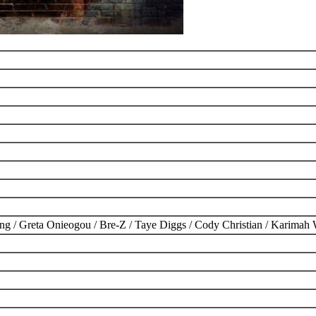
ng / Greta Onieogou / Bre-Z / Taye Diggs / Cody Christian / Karimah