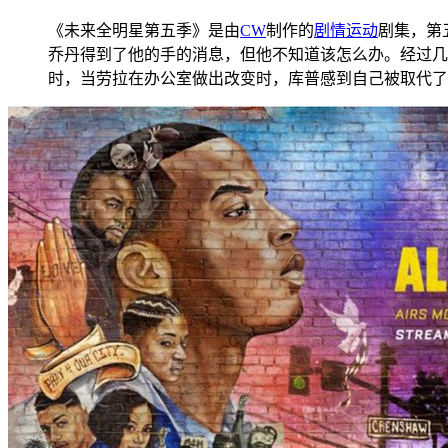
《未来全明星第五季》是由
CW
制作的
剧情
运动
剧集，第
乔丹得到了他的手的消息，但他不知道该怎么办。经过几
时，当劳拉在办公室做出改变时，库普感到自己被取代了