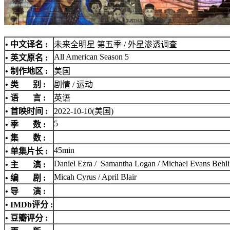
• 中文译名 :
未来全明星 第五季 / 外星渗透调查
All American Season 5
• 英文原名 :
• 制作地区 :
美国
• 类 别 :
剧情 / 运动
• 语 言 :
英语
• 首映时间 :
2022-10-10(美国)
5
• 季 数 :
• 集 数 :
45min
• 单集片长 :
Daniel Ezra / Samantha Logan / Michael Evans Behli
• 主 演 :
Micah Cyrus / April Blair
• 编 剧 :
• 导 演 :
•
IMDb评分
:
• 豆瓣评分 :