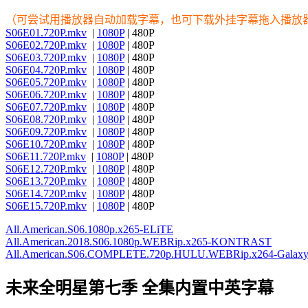
（可尝试用播放器自动加载字幕，也可下载外挂字幕拖入播放
S06E01.720P.mkv
|
1080P
| 480P
S06E02.720P.mkv
|
1080P
| 480P
S06E03.720P.mkv
|
1080P
| 480P
S06E04.720P.mkv
|
1080P
| 480P
S06E05.720P.mkv
|
1080P
| 480P
S06E06.720P.mkv
|
1080P
| 480P
S06E07.720P.mkv
|
1080P
| 480P
S06E08.720P.mkv
|
1080P
| 480P
S06E09.720P.mkv
|
1080P
| 480P
S06E10.720P.mkv
|
1080P
| 480P
S06E11.720P.mkv
|
1080P
| 480P
S06E12.720P.mkv
|
1080P
| 480P
S06E13.720P.mkv
|
1080P
| 480P
S06E14.720P.mkv
|
1080P
| 480P
S06E15.720P.mkv
|
1080P
| 480P
All.American.S06.1080p.x265-ELiTE
All.American.2018.S06.1080p.WEBRip.x265-KONTRAST
All.American.S06.COMPLETE.720p.HULU.WEBRip.x264-Galax
未来全明星第七季 全集内置中英字幕