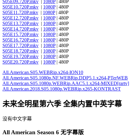
S05E09.720P.mkv
|
1080P
| 480P
S05E10.720P.mkv
|
1080P
| 480P
S05E11.720P.mkv
|
1080P
| 480P
S05E12.720P.mkv
|
1080P
| 480P
S05E13.720P.mkv
|
1080P
| 480P
S05E14.720P.mkv
|
1080P
| 480P
S05E15.720P.mkv
|
1080P
| 480P
S05E16.720P.mkv
|
1080P
| 480P
S05E17.720P.mkv
|
1080P
| 480P
S05E18.720P.mkv
|
1080P
| 480P
S05E19.720P.mkv
|
1080P
| 480P
S05E20.720P.mkv
|
1080P
| 480P
All.American.S05.WEBRip.x264-ION10
All.American.S05.1080p.NF.WEBRip.DDP5.1.x264-PTerWEB
All.American.S05.1080p.WEBRip.AAC5.1.x264-MIXED[rartv]
All.American.2018.S05.1080p.WEBRip.x265-KONTRAST
未来全明星第六季 全集内置中英字幕
没有中文字幕
All American Season 6 无字幕版