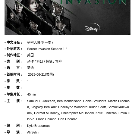
• 中文译名 :
秘密入侵 第一季 /
• 外语原名 :
Secret Invasion Season 1 /
• 制作地区 :
美国
• 类 别 :
动作 / 科幻 / 惊悚 / 冒险
• 语 言 :
英语
• 首映时间 :
2023-06-21(美国)
• 季 数 :
1
• 集 数 :
• 单集片长 :
45min
• 主 演 :
Samuel L. Jackson, Ben Mendelsohn, Cobie Smulders, Martin Freema
n, Kingsley Ben-Adir, Charlayne Woodard, Killian Scott, Samuel Adewu
nmi, Dermot Mulroney, Christopher McDonald, Katie Finneran, Emilia C
larke, Olivia Colman, Don Cheadle
• 编 剧 :
Kyle Bradstreet
• 导 演 :
Ali Selim