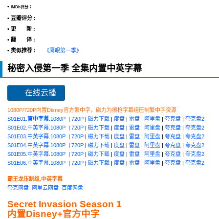
•
:
IMDb评分
• 豆瓣评分 :
• 更 新 :
• 翻 译 :
• 类似推荐 :
《鹰眼第一季》
秘密入侵第一季 全集内置中英字幕
在线云播
1080P/720P内置Disney官方繁中字，磁力为擦枪字幕组压制繁中字资源
S01E01.
官中字幕
.1080P
|
720P
|
磁力下载
|
度盘
|
雷盘
|
阿里盘
|
夸克盘
|
夸克盘2
S01E02.中英字幕.1080P
|
720P
|
磁力下载
|
度盘
|
雷盘
|
阿里盘
|
夸克盘
|
夸克盘2
S01E03.中英字幕.1080P
|
720P
|
磁力下载
|
度盘
|
雷盘
|
阿里盘
|
夸克盘
|
夸克盘2
S01E04.中英字幕.1080P
|
720P
|
磁力下载
|
度盘
|
雷盘
|
阿里盘
|
夸克盘
|
夸克盘2
S01E05.中英字幕.1080P
|
720P
|
磁力下载
|
度盘
|
雷盘
|
阿里盘
|
夸克盘
|
夸克盘2
S01E06.中英字幕.1080P
|
720P
|
磁力下载
|
度盘
|
雷盘
|
阿里盘
|
夸克盘
|
夸克盘2
霸王龙压制组.中英字幕
夸克网盘
阿里云网盘
百度网盘
Secret Invasion Season 1
内置Disney+官方中字