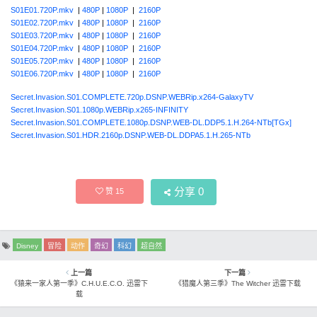
S01E01.720P.mkv
|
480P
|
1080P
|
2160P
S01E02.720P.mkv
|
480P
|
1080P
|
2160P
S01E03.720P.mkv
|
480P
|
1080P
|
2160P
S01E04.720P.mkv
|
480P
|
1080P
|
2160P
S01E05.720P.mkv
|
480P
|
1080P
|
2160P
S01E06.720P.mkv
|
480P
|
1080P
|
2160P
Secret.Invasion.S01.COMPLETE.720p.DSNP.WEBRip.x264-GalaxyTV
Secret.Invasion.S01.1080p.WEBRip.x265-INFINITY
Secret.Invasion.S01.COMPLETE.1080p.DSNP.WEB-DL.DDP5.1.H.264-NTb[TGx]
Secret.Invasion.S01.HDR.2160p.DSNP.WEB-DL.DDPA5.1.H.265-NTb
分享
0
赞
15
Disney
冒险
动作
奇幻
科幻
超自然
上一篇
下一篇
《猿来一家人第一季》C.H.U.E.C.O. 迅雷下
《猎魔人第三季》The Witcher 迅雷下载
载