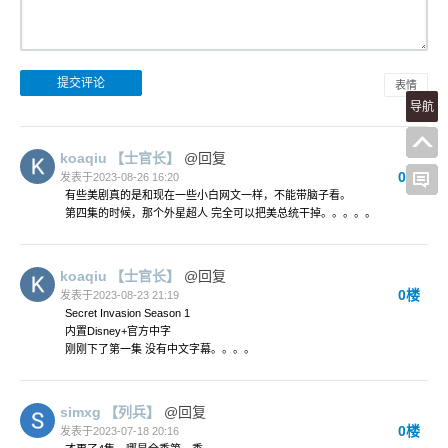
表情
导航
koaqiu
【士官长】
@回复
0楼
发表于2023-08-26 16:20
有些美剧真的是和现在一些小白网文一样，不能带脑子看。
第四集的时候，那个外星超人 完全可以把美总统干掉。。。。。
koaqiu
【士官长】
@回复
0楼
发表于2023-08-23 21:19
Secret Invasion Season 1
内置Disney+官方中字
刚刚下了第一集 没有中文字幕。。。。
simxg
【列兵】
@回复
0楼
发表于2023-07-18 20:16