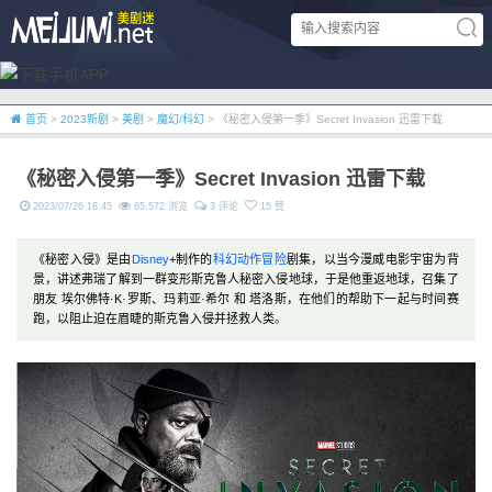
首页
>
2023新剧
>
美剧
>
魔幻/科幻
> 《秘密入侵第一季》Secret Invasion 迅雷下载
《秘密入侵第一季》Secret Invasion 迅雷下载
2023/07/26 18:45
65,572 浏览
3 评论
15 赞
《秘密入侵》是由
Disney
+制作的
科幻
动作
冒险
剧集，以当今漫威电影宇宙为背
景，讲述弗瑞了解到一群变形斯克鲁人秘密入侵地球，于是他重返地球，召集了
朋友 埃尔佛特·K·罗斯、玛莉亚·希尔 和 塔洛斯，在他们的帮助下一起与时间赛
跑，以阻止迫在眉睫的斯克鲁入侵并拯救人类。