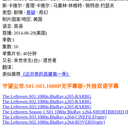
斯·卡维尔 / 查理·卡维尔 / 马塞林·休格特 / 佩特逊·约瑟夫
类型:
剧情 /
悬疑
/ 奇幻
制片国家/地区:
美国
语言:
英语
首播:
2014-06-29(美国)
季数:1
集数:
10
单集片长:
40分钟
又名:
末世余生(台) / 遗世者
翻译：
类似推荐
《达芬奇的恶魔第一季》
守望尘世.S01-S03.1080P无字幕版+外挂双语字幕
The.Leftovers.S01.1080p.BluRay.x265-RARBG
The.Leftovers.S02.1080p.BluRay.x265-RARBG
The.Leftovers.S03.1080p.BluRay.x265-RARBG
The Leftovers Season 1 S01 1080p BluRay x264-SHORTBREHD [
The.Leftovers.S03.1080p.BluRay.x264-CiNEFiLE[rartv]
The.Leftovers.S02.1080p.BluRay.x264-ROVERS[rartv]