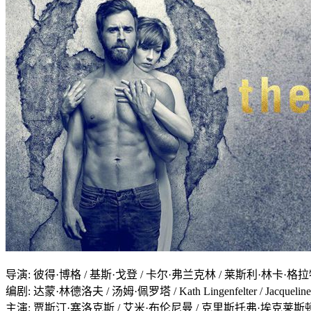
导演
:
彼得·博格 / 基斯·戈登 / 卡尔·弗兰克林 / 莱斯利·林卡·格拉
编剧
:
达蒙·林德洛夫 / 汤姆·佩罗塔 / Kath Lingenfelter / Jacqueline Hoyt 
主演
:
贾斯汀·塞洛克斯 / 艾米·布伦尼曼 / 克里斯托弗·埃克莱斯顿 / 凯莉