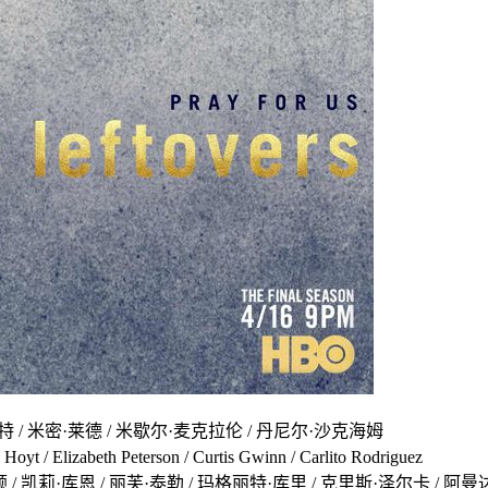
特 / 米密·莱德 / 米歇尔·麦克拉伦 / 丹尼尔·沙克海姆
/ Elizabeth Peterson / Curtis Gwinn / Carlito Rodriguez
·库恩 / 丽芙·泰勒 / 玛格丽特·库里 / 克里斯·泽尔卡 / 阿曼达·沃伦 