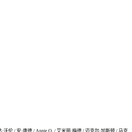
/ 安·唐德 / Annie Q. / 艾米丽·梅德 / 迈克尔·加斯顿 / 马克