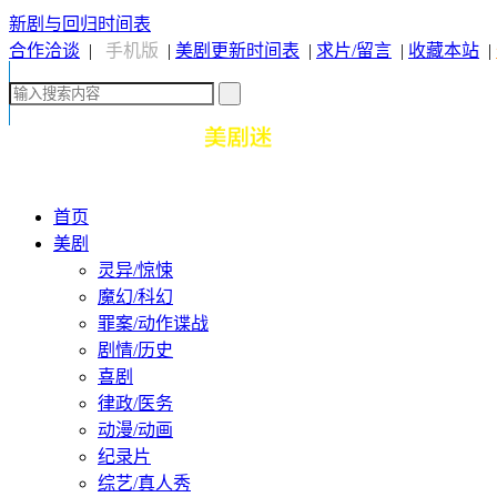
新剧与回归时间表
合作洽谈
|
手机版
|
美剧更新时间表
|
求片/留言
|
收藏本站
|
首页
美剧
灵异/惊悚
魔幻/科幻
罪案/动作谍战
剧情/历史
喜剧
律政/医务
动漫/动画
纪录片
综艺/真人秀