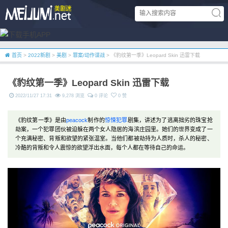
首页
>
2022新剧
>
美剧
>
罪案/动作谍战
> 《豹纹第一季》Leopard Skin 迅雷下载
《豹纹第一季》Leopard Skin 迅雷下载
2022/11/27 17:31
9,278 浏览
0 评论
0 赞
《豹纹第一季》是由
peacock
制作的
惊悚
犯罪
剧集，讲述为了逃离拙劣的珠宝抢
劫案，一个犯罪团伙被迫躲在两个女人隐居的海滨庄园里。她们的世界变成了一
个充满秘密、背叛和欲望的紧张温室。当他们都被劫持为人质时，杀人的秘密、
冷酷的背叛和令人震惊的欲望浮出水面，每个人都在等待自己的命运。