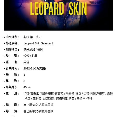
• 中文译名 :
豹纹 第一季 /
• 外语原名 :
Leopard Skin Season 1
• 制作地区 :
多米尼加 / 美国
• 类 别 :
惊悚 / 犯罪
• 语 言 :
英语
• 首映时间 :
2022-11-17(美国)
• 季 数 :
1
• 集 数 :
8
• 单集片长 :
45min
• 主 演 :
卡拉·古奇诺 / 安娜·德拉·雷古拉 / 马格特·宾汉 / 诺拉·阿娜泽德尔 / 盖特
·杨森 / 菲利普·文切斯特 / 阿梅利亚·伊芙 / 詹特里·怀特
• 编 剧 :
塞巴斯蒂安·古提耶雷兹
• 导 演 :
塞巴斯蒂安·古提耶雷兹