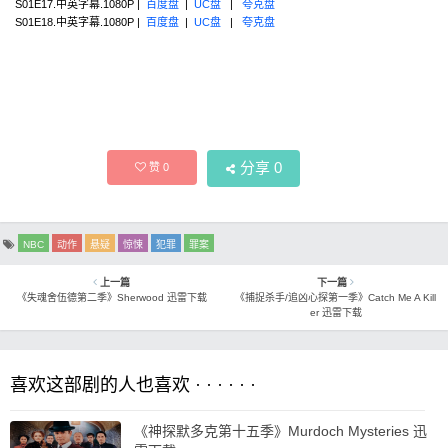
S01E17.中英字幕.1080P |
百度盘
|
UC盘
|
夸克盘
S01E18.中英字幕.1080P |
百度盘
|
UC盘
|
夸克盘
分享
0
赞
0
NBC
动作
悬疑
惊悚
犯罪
罪案
上一篇
下一篇
《失魂舍伍德第二季》Sherwood 迅雷下载
《捕捉杀手/追凶心探第一季》Catch Me A Kill
er 迅雷下载
喜欢这部剧的人也喜欢 · · · · · ·
《神探默多克第十五季》Murdoch Mysteries 迅