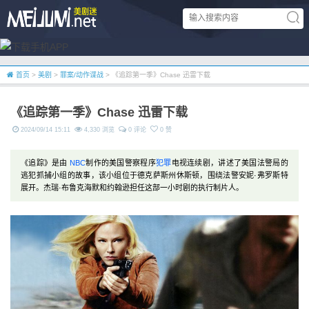
首页
>
美剧
>
罪案/动作谍战
> 《追踪第一季》Chase 迅雷下载
《追踪第一季》Chase 迅雷下载
2024/09/14 15:11
4,330 浏览
0 评论
0 赞
《追踪》是由
NBC
制作的美国警察程序
犯罪
电视连续剧，讲述了美国法警局的
逃犯抓捕小组的故事，该小组位于德克萨斯州休斯顿，围绕法警安妮·弗罗斯特
展开。杰瑞·布鲁克海默和约翰逊担任这部一小时剧的执行制片人。