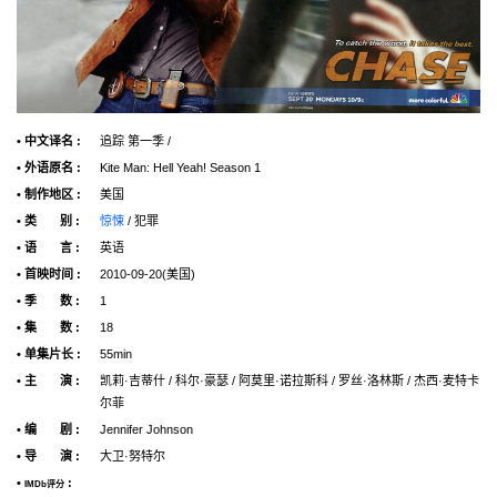
• 中文译名 :
追踪 第一季 /
• 外语原名 :
Kite Man: Hell Yeah! Season 1
• 制作地区 :
美国
• 类 别 :
惊悚
/ 犯罪
• 语 言 :
英语
• 首映时间 :
2010-09-20(美国)
• 季 数 :
1
• 集 数 :
18
• 单集片长 :
55min
• 主 演 :
凯莉·吉蒂什 / 科尔·豪瑟 / 阿莫里·诺拉斯科 / 罗丝·洛林斯 / 杰西·麦特卡
尔菲
• 编 剧 :
Jennifer Johnson
• 导 演 :
大卫·努特尔
•
:
IMDb评分