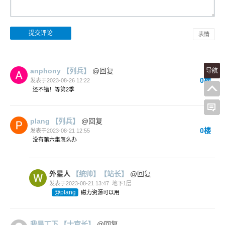
表情
anphony
【列兵】
@回复
导航
0楼
发表于2023-08-26 12:22
还不错！等第2季
plang
【列兵】
@回复
0楼
发表于2023-08-21 12:55
没有第六集怎么办
外星人
【统帅】
【站长】
@回复
发表于2023-08-21 13:47
地下1层
@plang
磁力资源可以用
我是丅下
【士官长】
@回复