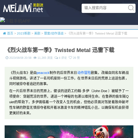
首页
>
2023新剧
>
美剧
>
罪案/动作谍战
> 《烈火战车第一季》Twisted Metal 迅雷下载
《烈火战车第一季》Twisted Metal 迅雷下载
2023/08/08 20:58
11,265 浏览
4 评论
26 赞
《烈火战车》是由
peacock
制作的后世界末日
动作
冒险
剧集，改编自同名车辆战
斗视频游戏。讲述了一名司机接到一份工作，在世界末日后的荒原上运送包裹，
同时被掠夺者追赶的故事。
在一片后世界末日的荒原上，健谈的送奶工约翰·多伊（John Doe ）被赋予了一
项使命：穿越荒凉的世界，递送一个神秘的包裹以维持生命。在鲁莽的偷车贼Q
uiet的帮助下，多伊面临着一个改变人生的机会，但他必须面对驾驶着致命破坏
性车辆的野蛮无情掠夺者和开着冰激凌卡车的精神错乱小丑，以确保有机会获得
更美好的未来。