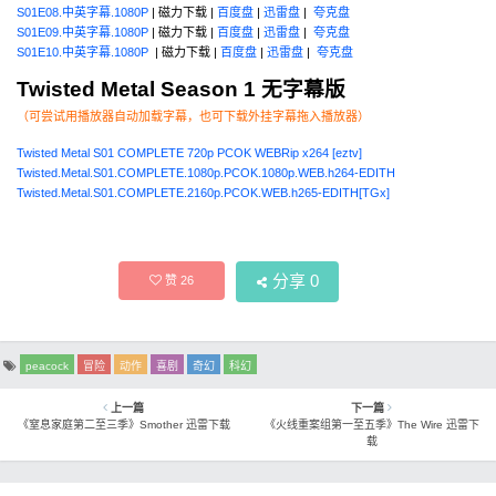
S01E08.中英字幕.1080P
| 磁力下载 |
百度盘
|
迅雷盘
|
夸克盘
S01E09.中英字幕.1080P
| 磁力下载 |
百度盘
|
迅雷盘
|
夸克盘
S01E10.中英字幕.1080P
| 磁力下载 |
百度盘
|
迅雷盘
|
夸克盘
Twisted Metal Season 1 无字幕版
（可尝试用播放器自动加载字幕，也可下载外挂字幕拖入播放器）
Twisted Metal S01 COMPLETE 720p PCOK WEBRip x264 [eztv]
Twisted.Metal.S01.COMPLETE.1080p.PCOK.1080p.WEB.h264-EDITH
Twisted.Metal.S01.COMPLETE.2160p.PCOK.WEB.h265-EDITH[TGx]
分享
0
赞
26
peacock
冒险
动作
喜剧
奇幻
科幻
上一篇
下一篇
《窒息家庭第二至三季》Smother 迅雷下载
《火线重案组第一至五季》The Wire 迅雷下
载