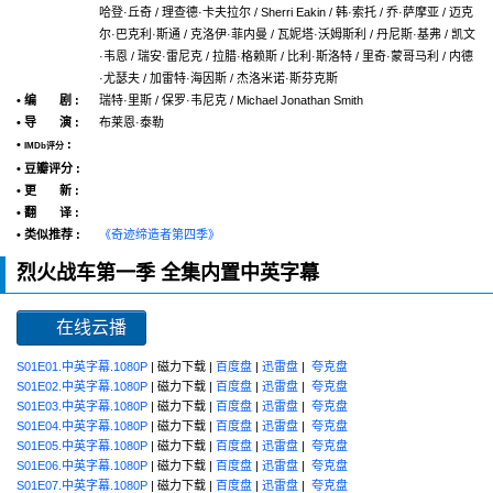
哈登·丘奇 / 理查德·卡夫拉尔 / Sherri Eakin / 韩·索托 / 乔·萨摩亚 / 迈克
尔·巴克利·斯通 / 克洛伊·菲内曼 / 瓦妮塔·沃姆斯利 / 丹尼斯·基弗 / 凯文
·韦恩 / 瑞安·雷尼克 / 拉腊·格赖斯 / 比利·斯洛特 / 里奇·蒙哥马利 / 内德
·尤瑟夫 / 加雷特·海因斯 / 杰洛米诺·斯芬克斯
• 编 剧 :
瑞特·里斯 / 保罗·韦尼克 / Michael Jonathan Smith
• 导 演 :
布莱恩·泰勒
•
:
IMDb评分
• 豆瓣评分 :
• 更 新 :
• 翻 译 :
• 类似推荐 :
《奇迹缔造者第四季》
烈火战车第一季 全集内置中英字幕
在线云播
S01E01.中英字幕.1080P
| 磁力下载 |
百度盘
|
迅雷盘
|
夸克盘
S01E02.中英字幕.1080P
| 磁力下载 |
百度盘
|
迅雷盘
|
夸克盘
S01E03.中英字幕.1080P
| 磁力下载 |
百度盘
|
迅雷盘
|
夸克盘
S01E04.中英字幕.1080P
| 磁力下载 |
百度盘
|
迅雷盘
|
夸克盘
S01E05.中英字幕.1080P
| 磁力下载 |
百度盘
|
迅雷盘
|
夸克盘
S01E06.中英字幕.1080P
| 磁力下载 |
百度盘
|
迅雷盘
|
夸克盘
S01E07.中英字幕.1080P
| 磁力下载 |
百度盘
|
迅雷盘
|
夸克盘