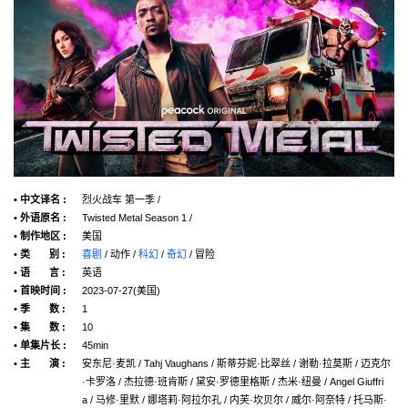
• 中文译名 :
烈火战车 第一季 /
• 外语原名 :
Twisted Metal Season 1 /
• 制作地区 :
美国
• 类 别 :
喜剧
/ 动作 /
科幻
/
奇幻
/ 冒险
• 语 言 :
英语
• 首映时间 :
2023-07-27(美国)
• 季 数 :
1
• 集 数 :
10
• 单集片长 :
45min
• 主 演 :
安东尼·麦凯 / Tahj Vaughans / 斯蒂芬妮·比翠丝 / 谢勒·拉莫斯 / 迈克尔
·卡罗洛 / 杰拉德·班肯斯 / 黛安·罗德里格斯 / 杰米·纽曼 / Angel Giuffri
a / 马修·里默 / 娜塔莉·阿拉尔孔 / 内芙·坎贝尔 / 威尔·阿奈特 / 托马斯·