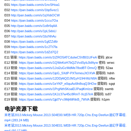
E01
https://pan.baidu.com/s/1nvSHoa1
E02
https://pan.baidu.com/s/1bp5vez1
E03
http://pan.baidu.com/s/1qYobOCW
E04
https://pan.baidu.com/s/1ccu7Oa
E05
http://pan.baidu.com/s/1o8r6qAA
E06
http://pan.baidu.com/s/1pLSdoLl
E07
http://pan.baidu.com/s/1bzNhAu
E08
https://pan.baidu.com/s/1gfZZd6r
E09
https://pan.baidu.com/s/1c2Tt7fa
E10
https://pan.baidu.com/s/1dZd7Q2
E11 链接:
https://pan.baidu.com/s/1IZRO5ATCduIwC5VB01UFeA
密码: jdcw
E12 链接:
https://pan.baidu.com/s/1QWeKoH7bQZVvdSybJbfAyw
密码: wrwc
E13 链接:
https://pan.baidu.com/s/1Joi2uGzMdMe78odBT-DmvQ
密码: 52aa
E14 链接:
https://pan.baidu.com/s/1ipG_5XdP-PXTemeuJtOXVA
提取码: hdnh
E15 链接:
https://pan.baidu.com/s/12DDj4tQDJM1yH194rWzN8A
提取码: nftw
E16 链接:
https://pan.baidu.com/s/1eYKP_e0quAs6fn8sqQ3HOw
提取码: sgqt
E17 链接:
https://pan.baidu.com/s/1PrgNthSKoalDJPaqlKmIzw
提取码: swmb
E18 链接:
https://pan.baidu.com/s/1KJz37w45c8RmT-XcjS7irA
提取码: ts87
E19 链接:
https://pan.baidu.com/s/1jjd7V-c9Mj4IiRtkB_7WVA
提取码: h1pm
电驴资源下载
米老鼠2013.Mickey.Mouse.2013.S04E00.WEB-HR.720p.Chs.Eng-Deefun迪幻字幕组.
mp4 (283.24 MB)
米老鼠2013.Mickey.Mouse.2013.S04E01.WEB-HR.720p.Chs.Eng-Deefun迪幻字幕组.
mp4 (50.17 MB)