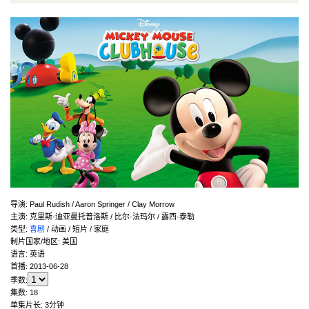
导演
:
Paul Rudish / Aaron Springer / Clay Morrow
主演
:
克里斯·迪亚曼托普洛斯 / 比尔·法玛尔 / 露西·泰勒
类型:
喜剧
/ 动画 / 短片 / 家庭
制片国家/地区:
美国
语言:
英语
首播:
2013-06-28
季数:
集数:
18
单集片长:
3分钟