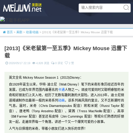
首页
>
美剧
>
动漫/动画
> [2013]《米老鼠第一至五季》Mickey Mouse 迅雷下载
[2013]《米老鼠第一至五季》Mickey Mouse 迅雷下
载
2020/05/17 22:19
4,826 浏览
0 评论
2 赞
英文全名 Mickey Mouse Season 1 (2013)Disney：
自1928年诞生以来，华特·迪士尼（Walt Disney）笔下的米奇形象历经近百年的
发展，已成为世界范围内最著名的
卡通
人物之一。顽皮可爱同时又聪明睿智的米
奇和好朋友们上天入地，经历了无数有趣刺激的大冒险。进入2013年，迪士尼频
道竭诚制作出最新一般的米奇系列
动画
，该系列画风简约复古，又不乏新潮时尚
气息。届时，米奇（Chris Diamantopoulos 配音）将和米妮（Russi Taylor 配
音）、唐老鸭（Tony Anselmo 配音）、黛茜（Tress MacNeille 配音）、高菲
（Bill Farmer 配音）甚至还有皮特（Jim Cummings 配音）等观众们熟悉的好朋
友一起，走遍世界每一个角落，讲述一个又一个爆笑可爱的小故事。
人气与日俱增的米奇，带着小朋友们进入快乐的世界！