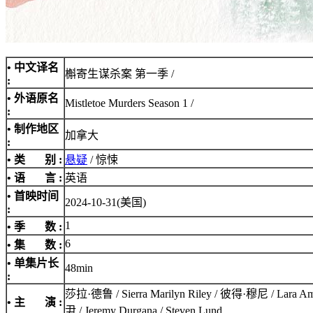
• 中文译名
槲寄生谋杀案 第一季 /
:
• 外语原名
Mistletoe Murders Season 1 /
:
• 制作地区
加拿大
:
• 类 别 :
悬疑
/ 惊悚
• 语 言 :
英语
• 首映时间
2024-10-31(美国)
:
1
• 季 数 :
6
• 集 数 :
• 单集片长
48min
:
莎拉·德鲁 / Sierra Marilyn Riley / 彼得·穆尼 / La
• 主 演 :
尹 / Jeremy Durgana / Steven Lund