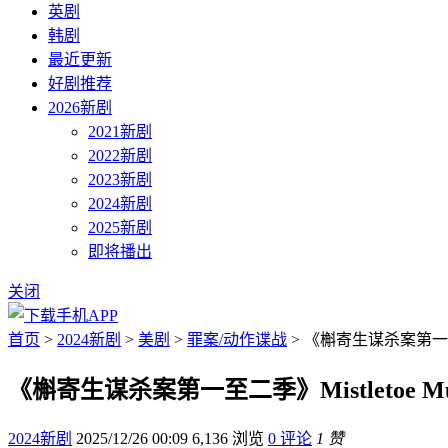
英剧
韩剧
最近更新
好剧推荐
2026新剧
2021新剧
2022新剧
2023新剧
2024新剧
2025新剧
即将播出
关闭
首页
>
2024新剧
>
美剧
>
罪案/动作谍战
> 《槲寄生谋杀案第一至二季
《槲寄生谋杀案第一至二季》Mistletoe Mu
2024新剧
2025/12/26 00:09
6,136 浏览
0 评论
1 赞