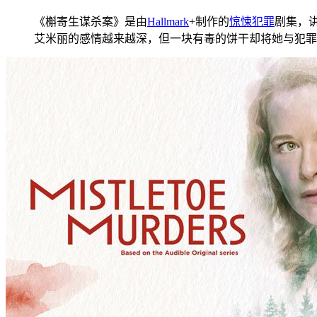
《槲寄生谋杀案》是由
Hallmark
+制作的
惊悚
犯罪
剧集，
艾米丽的感情越来越深，但一块有毒的饼干却将她与犯罪