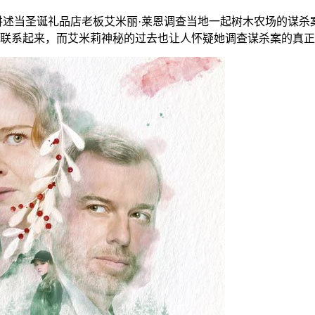
讲述当圣诞礼品店老板艾米丽·莱恩调查当地一起树木农场的谋杀
联系起来，而艾米莉神秘的过去也让人怀疑她调查谋杀案的真正