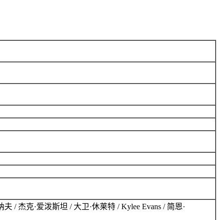
姆·卡瓦纳夫 / 杰克·爱泼斯坦 / 大卫·休莱特 / Kylee Evans / 简恩·