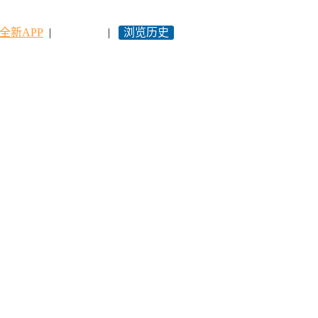
全新APP
|
永久网址
|
浏览历史