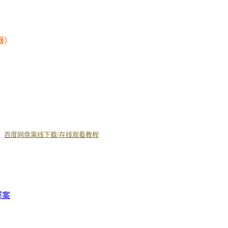
器）
丨
百度网盘离线下载/在线观看教程
罪案