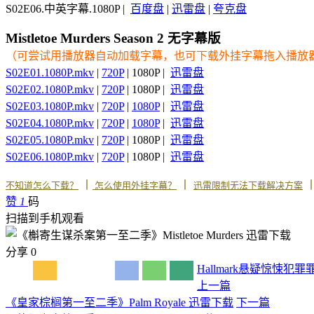
S02E06.中英字幕.1080P |
百度盘
|
迅雷盘
|
夸克盘
Mistletoe Murders Season 2 无字幕版
（可尝试用播放器自动加载字幕，也可下载外挂字幕拖入播放
S02E01.1080P.mkv
|
720P
| 1080P |
迅雷盘
S02E02.1080P.mkv
|
720P
| 1080P |
迅雷盘
S02E03.1080P.mkv
|
720P
|
1080P
|
迅雷盘
S02E04.1080P.mkv
|
720P
|
1080P
|
迅雷盘
S02E05.1080P.mkv
|
720P
| 1080P |
迅雷盘
S02E06.1080P.mkv
|
720P
| 1080P |
迅雷盘
丨
丨
不知道怎么下载？
怎么使用外挂字幕？
迅雷限制无法下载解决方案
赞
1
码
扫描到手机观看
分享
0
Hallmark
悬疑
惊悚
犯罪
上一篇
《皇家棕榈第一至二季》Palm Royale 迅雷下载
下一篇