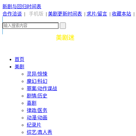
新剧与回归时间表
合作洽谈
|
手机版
|
美剧更新时间表
|
求片/留言
|
收藏本站
|
首页
美剧
灵异/惊悚
魔幻/科幻
罪案/动作谍战
剧情/历史
喜剧
律政/医务
动漫/动画
纪录片
综艺/真人秀