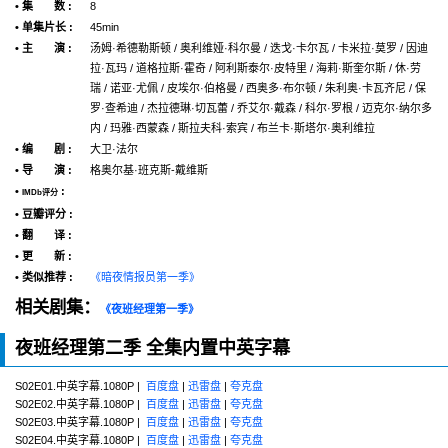
• 集 数 :
8
• 单集片长 :
45min
• 主 演 :
汤姆·希德勒斯顿 / 奥利维娅·科尔曼 / 迭戈·卡尔瓦 / 卡米拉·莫罗 / 因迪
拉·瓦玛 / 道格拉斯·霍奇 / 阿利斯泰尔·皮特里 / 海莉·斯奎尔斯 / 休·劳
瑞 / 诺亚·尤佩 / 皮埃尔·伯格曼 / 西奥多·布尔顿 / 朱利奥·卡瓦齐尼 / 保
罗·查希迪 / 杰拉德琳·切瓦蕾 / 乔艾尔·戴森 / 科尔·罗根 / 迈克尔·纳尔多
内 / 玛雅·西蒙森 / 斯拉夫科·索宾 / 布兰卡·斯塔尔·奥利维拉
• 编 剧 :
大卫·法尔
• 导 演 :
格奥尔基·班克斯-戴维斯
•
:
IMDb评分
• 豆瓣评分 :
• 翻 译 :
• 更 新 :
• 类似推荐 :
《暗夜情报员第一季》
相关剧集：
《夜班经理第一季》
夜班经理第二季 全集内置中英字幕
S02E01.中英字幕.1080P |
百度盘
|
迅雷盘
|
夸克盘
S02E02.中英字幕.1080P |
百度盘
|
迅雷盘
|
夸克盘
S02E03.中英字幕.1080P |
百度盘
|
迅雷盘
|
夸克盘
S02E04.中英字幕.1080P |
百度盘
|
迅雷盘
|
夸克盘