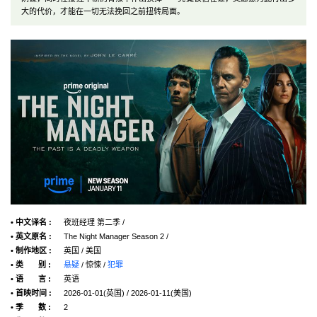
大的代价，才能在一切无法挽回之前扭转局面。
• 中文译名 :
夜班经理 第二季 /
• 英文原名 :
The Night Manager Season 2 /
• 制作地区 :
英国 / 美国
• 类 别 :
悬疑
/ 惊悚 /
犯罪
• 语 言 :
英语
• 首映时间 :
2026-01-01(英国) / 2026-01-11(美国)
• 季 数 :
2