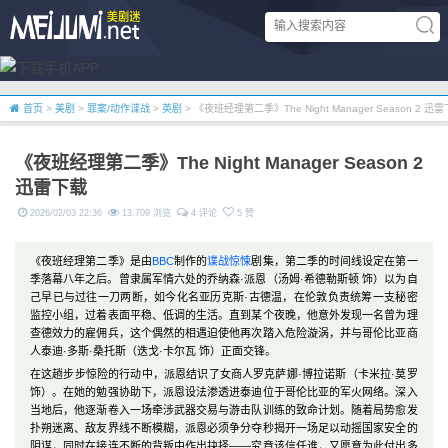
首页
>
美剧
>
罪案/动作谍战
>
英剧
> 《夜班经理第二季》The Night Manager Season 2 迅
《夜班经理第二季》The Night Manager Season 2
迅雷下载
2026/02/03 22:36
13,709 浏览
4 评论
5 赞
《夜班经理第二季》是由
BBC
制作的
谍战
惊悚
剧集，第二季的时间线设定在第一
季落幕八年之后。曾隶属军情六处的乔纳森·派恩（汤姆·希德勒斯顿 饰）以为自
己早已与过往一刀两断，如今化名亚历克斯·古德温，在伦敦负责统筹一支秘密
监控小组，过着表面平稳、低调的生活。直到某个夜晚，他意外发现一名曾为理
查德效力的雇佣兵，这个偶然的相遇迫使他再次踏入危险漩涡，并与哥伦比亚商
人泰迪·多斯·桑托斯（迭戈·卡尔瓦 饰）正面交锋。
在这趟步步惊险的行动中，派恩结识了女商人罗克萨娜·博拉诺斯（卡米拉·莫罗
饰）。在她的勉强协助下，派恩设法渗透进泰迪位于哥伦比亚的军火网络。深入
当地后，他逐渐卷入一场牵涉武器交易与游击队训练的致命计划。随着局势愈发
扑朔迷离、敌友界线不断模糊，派恩必须争分夺秒揭开一场足以动摇国家安全的
阴谋，同时在接连不断的背叛中作出抉择——究竟该信任谁，又愿意为此付出多