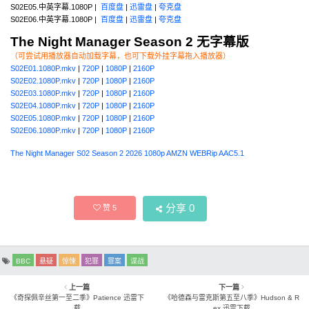
S02E05.中英字幕.1080P |
百度盘
|
迅雷盘
|
夸克盘
S02E06.中英字幕.1080P |
百度盘
|
迅雷盘
|
夸克盘
The Night Manager Season 2 无字幕版
（可尝试用播放器自动加载字幕，也可下载外挂字幕拖入播放器）
S02E01.1080P.mkv
|
720P
|
1080P
|
2160P
S02E02.1080P.mkv
|
720P
|
1080P
|
2160P
S02E03.1080P.mkv
|
720P
|
1080P
|
2160P
S02E04.1080P.mkv
|
720P
|
1080P
|
2160P
S02E05.1080P.mkv
|
720P
|
1080P
|
2160P
S02E06.1080P.mkv
|
720P
|
1080P
|
2160P
The Night Manager S02 Season 2 2026 1080p AMZN WEBRip AAC5.1
分享
0
赞
5
BBC
悬疑
惊悚
犯罪
罪案
谍战
上一篇
下一篇
《奇探佩辛丝第一至二季》Patience 迅雷下
《哈德森与雷克斯第五至八季》Hudson & R
载
ex 迅雷下载