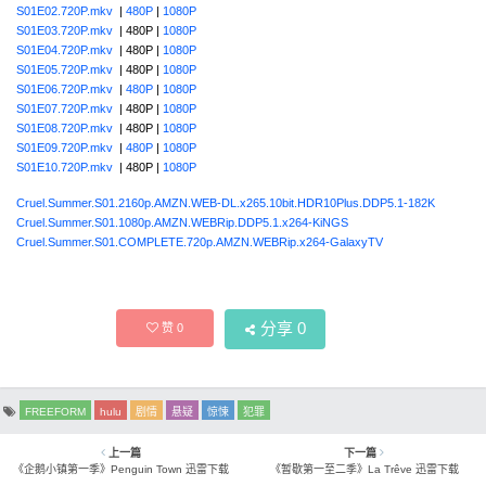
S01E02.720P.mkv
|
480P
|
1080P
S01E03.720P.mkv
| 480P |
1080P
S01E04.720P.mkv
| 480P |
1080P
S01E05.720P.mkv
| 480P |
1080P
S01E06.720P.mkv
|
480P
|
1080P
S01E07.720P.mkv
| 480P |
1080P
S01E08.720P.mkv
| 480P |
1080P
S01E09.720P.mkv
|
480P
|
1080P
S01E10.720P.mkv
| 480P |
1080P
Cruel.Summer.S01.2160p.AMZN.WEB-DL.x265.10bit.HDR10Plus.DDP5.1-182K
Cruel.Summer.S01.1080p.AMZN.WEBRip.DDP5.1.x264-KiNGS
Cruel.Summer.S01.COMPLETE.720p.AMZN.WEBRip.x264-GalaxyTV
分享
0
赞
0
FREEFORM
hulu
剧情
悬疑
惊悚
犯罪
上一篇
下一篇
《企鹅小镇第一季》Penguin Town 迅雷下载
《暂歇第一至二季》La Trêve 迅雷下载