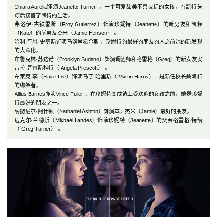
Chiara Aurelia饰演Jeanette Turner ，一个可爱甜美不善交际的女孩，在凯特失
踪后接管了凯特的生活。
弗洛伊·古铁雷斯（Froy Gutierrez）饰演珍妮特（Jeanette）的新男友和凯特
（Kate）的前男友杰米（Jamie Henson） 。
哈利·奎恩·史密斯饰演马洛里希金斯 ，珍妮特的最好的朋友的人之前她的新发现
的大众化。
布鲁克林·苏达诺（Brooklyn Sudano）饰演调酒师和格雷格（Greg）的新女友安
吉拉·普雷斯科特（ Angela Prescott） 。
布莱克·李（Blake Lee）饰演马丁·哈里斯（ Martin Harris），是新任校长兼凯特
的绑架者。
Allius Barnes饰演Vince Fuller ，在珍妮特变成镇上受欢迎的女孩之前，她是珍妮
特最好的朋友之一。
纳撒尼尔·阿什顿（Nathaniel Ashton）饰演本，杰米（Jamie）最好的朋友。
迈克尔·兰德斯（Michael Landes）饰演珍妮特（Jeanette）的父亲格雷格·特纳
（ Greg Turner） 。