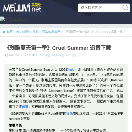
首页
>
2021新剧
>
美剧
>
罪案/动作谍战
> 《残酷夏天第一季》Cruel Summer 迅雷下载
《残酷夏天第一季》Cruel Summer 迅雷下载
2021/06/17 12:21
11,550 浏览
0 评论
0 赞
英文全名Cruel Summer Season 1 (2021)
hulu
：该节目描绘了绑架对得克萨斯州
斯凯林市社区的长期影响，这部非常规的剧集发生在1993年，1994年和1995年
的三年中的三个夏天。剧集主要围绕两名年轻女孩展开：凯特·沃利斯（Kate Wa
llis）是一个美丽且受欢迎的女孩，突然的一天中消失无踪了； 而另一个看似毫
不相干的女孩珍妮特·特纳（Jeanette Turner）接管了凯特失踪后的生活，她从
一个爱读书、可爱甜美但不善交际的局外人，变成了镇上最受欢迎的女孩，但是
在1995年她却成为美国最受人鄙视的人。 随着故事的展开，根据两个主角视角
相互讲述
剧情
，推进故事的发展，最终揭开事实真相。
《残酷的夏天》是由Bert V. Royal制作的
惊悚
电视连续剧，于2021年4月20日在F
reeform上首映。
主要角色
奥利维亚·霍尔特饰演凯特沃利斯 ，一个受欢迎的女孩谁去无踪失踪。