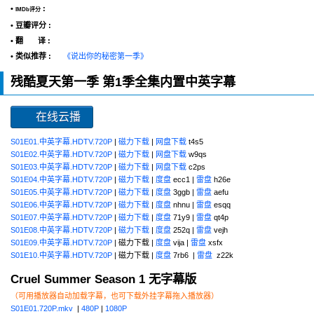
•
:
IMDb评分
• 豆瓣评分 :
• 翻 译 :
• 类似推荐 :
《说出你的秘密第一季》
残酷夏天第一季 第1季全集内置中英字幕
在线云播
S01E01.中英字幕.HDTV.720P
|
磁力下载
|
网盘下载
t4s5
S01E02.中英字幕.HDTV.720P
|
磁力下载
|
网盘下载
w9qs
S01E03.中英字幕.HDTV.720P
|
磁力下载
|
网盘下载
c2ps
S01E04.中英字幕.HDTV.720P
|
磁力下载
|
度盘
ecc1 |
雷盘
h26e
S01E05.中英字幕.HDTV.720P
|
磁力下载
|
度盘
3ggb |
雷盘
aefu
S01E06.中英字幕.HDTV.720P
|
磁力下载
|
度盘
nhnu |
雷盘
esqq
S01E07.中英字幕.HDTV.720P
|
磁力下载
|
度盘
71y9 |
雷盘
qt4p
S01E08.中英字幕.HDTV.720P
|
磁力下载
|
度盘
252q |
雷盘
vejh
S01E09.中英字幕.HDTV.720P
| 磁力下载 |
度盘
vija |
雷盘
xsfx
S01E10.中英字幕.HDTV.720P
| 磁力下载 |
度盘
7rb6 |
雷盘
z22k
Cruel Summer Season 1 无字幕版
（可用播放器自动加载字幕，也可下载外挂字幕拖入播放器）
S01E01.720P.mkv
|
480P
|
1080P