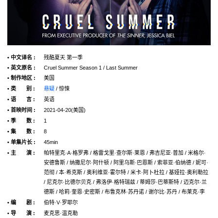
• 中文译名 :
残酷夏天 第一季
• 英文原名 :
Cruel Summer Season 1 / Last Summer
• 制作地区 :
美国
• 类 别 :
悬疑
/ 惊悚
• 语 言 :
英语
• 首映时间 :
2021-04-20(美国)
• 季 数 :
1
• 集 数 :
8
• 单集片长 :
45min
• 主 演 :
帕特里克·A·格罗弗 / 格雷戈里·查尔斯·莱恩 / 弗吉尼亚·普加 / 米格尔·
安德鲁斯 / 纳撒尼尔·阿什顿 / 阿里乌斯·巴恩斯 / 索菲亚·伯纳德 / 妮可·
范彻 / 本·希克斯 / 奥利维亚·霍尔特 / 米卡·阿卜杜拉 / 基娅拉·奥利勒拉
/ 尼克尔·比德尔贝克 / 弗洛伊·格特瑞兹 / 蒂姆莎·巴蒂斯特 / 迈克尔·兰
德斯 / 哈莉·奎恩·史密斯 / 布鲁克林·苏丹诺 / 谢尔比·苏丹 / 布莱克·李
• 编 剧 :
伯特·V·罗耶尔
• 导 演 :
麦克思·温克勒