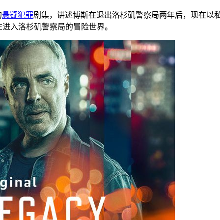
的
悬疑
犯罪
剧集，讲述博斯在退出洛杉矶警察局两年后，现在以
在进入洛杉矶警察局的冒险世界。