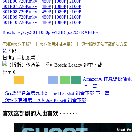
S01E06.720P.mkv
|
480P
|
1080P
|
2160P
S01E07.720P.mkv
|
480P
|
1080P
|
2160P
S01E08.720P.mkv
|
480P
|
1080P
|
2160P
S01E09.720P.mkv
|
480P
|
1080P
|
2160P
S01E10.720P.mkv
|
480P
|
1080P
|
2160P
Bosch.Legacy.S01.1080p.WEBRip.x265-RARBG
丨
丨
不知道怎么下载？
怎么使用外挂字幕？
迅雷限制无法下载解决方案
赞
5
码
扫描到手机观看
分享
0
Amazon
动作
悬疑
惊悚
犯
上一篇
《罪恶黑名单第九季》The Blacklist 迅雷下载
下一篇
《乔·皮克特第一季》Joe Pickett 迅雷下载
喜欢这部剧的人也喜欢 · · · · · ·