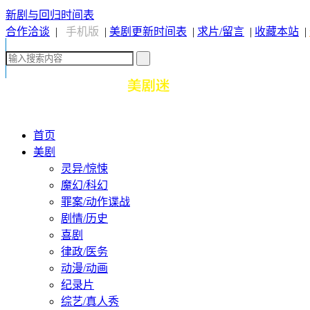
新剧与回归时间表
合作洽谈
|
手机版
|
美剧更新时间表
|
求片/留言
|
收藏本站
|
首页
美剧
灵异/惊悚
魔幻/科幻
罪案/动作谍战
剧情/历史
喜剧
律政/医务
动漫/动画
纪录片
综艺/真人秀