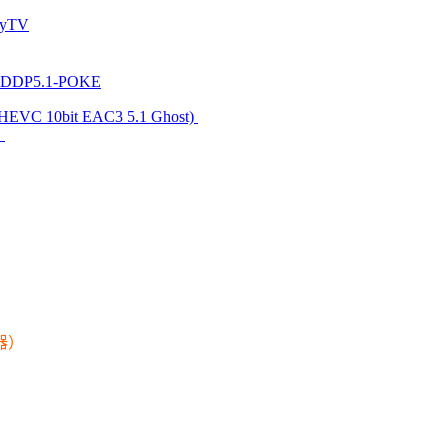
xyTV
s.DDP5.1-POKE
 HEVC 10bit EAC3 5.1 Ghost)
L
器）