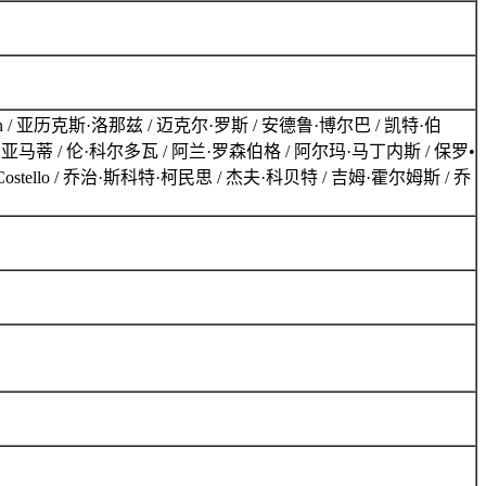
ven Flynn / 亚历克斯·洛那兹 / 迈克尔·罗斯 / 安德鲁·博尔巴 / 凯特·伯
n / 马库斯·吉亚马蒂 / 伦·科尔多瓦 / 阿兰·罗森伯格 / 阿尔玛·马丁内斯 / 保罗•
ostello / 乔治·斯科特·柯民思 / 杰夫·科贝特 / 吉姆·霍尔姆斯 / 乔