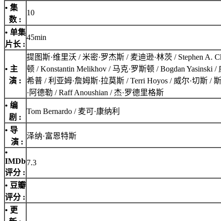
• 集
10
数 :
• 单集
45min
片长 :
提图斯·维里沃 / 米密·罗杰斯 / 麦迪逊·林茨 / Stephen A. Chan
• 主
顿 / Konstantin Melikhov / 马克·罗斯顿 / Bogdan 
演 :
希普 / 利亚姆·詹姆斯·拉莫斯 / Terri Hoyos / 威尔·切斯
·阿德勒 / Raff Anoushian / 杰·罗德里格斯
• 编
Tom Bernardo / 麦可·康纳利
剧 :
• 导
泽纳·富恩特斯
演 :
•
IMDb
7.3
评分
:
• 豆瓣
评分 :
• 更