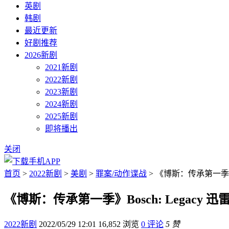
英剧
韩剧
最近更新
好剧推荐
2026新剧
2021新剧
2022新剧
2023新剧
2024新剧
2025新剧
即将播出
关闭
首页
>
2022新剧
>
美剧
>
罪案/动作谍战
> 《博斯：传承第一季》Bo
《博斯：传承第一季》Bosch: Legacy‎ 
2022新剧
2022/05/29 12:01
16,852 浏览
0 评论
5 赞