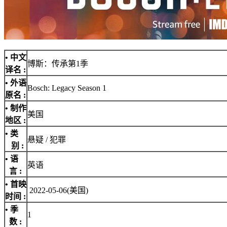
• 中文
博斯：传承第1季
译名 :
• 外语
Bosch: Legacy‎ Season 1
原名 :
• 制作
美国
地区 :
• 类
悬疑 / 犯罪
别 :
• 语
英语
言 :
• 首映
2022-05-06(美国)
时间 :
• 季
1
数 :