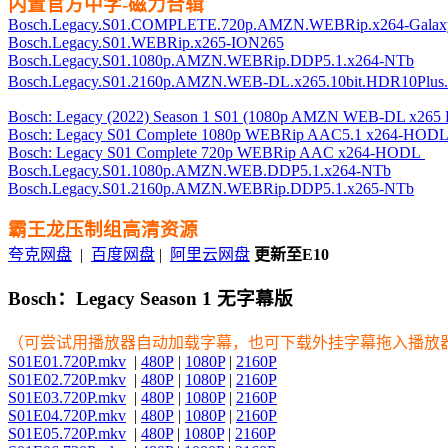
内置官方中字-磁力合辑
Bosch.Legacy.S01.COMPLETE.720p.AMZN.WEBRip.x264-Gala
Bosch.Legacy.S01.WEBRip.x265-ION265
Bosch.Legacy.S01.1080p.AMZN.WEBRip.DDP5.1.x264-NTb
Bosch.Legacy.S01.2160p.AMZN.WEB-DL.x265.10bit.HDR10Plu
Bosch: Legacy (2022) Season 1 S01 (1080p AMZN WEB-DL x265
Bosch: Legacy S01 Complete 1080p WEBRip AAC5.1 x264-HOD
Bosch: Legacy S01 Complete 720p WEBRip AAC x264-HODL
Bosch.Legacy.S01.1080p.AMZN.WEB.DDP5.1.x264-NTb
Bosch.Legacy.S01.2160p.AMZN.WEBRip.DDP5.1.x265-NTb
霸王龙压制组高清资源
夸克网盘
|
百度网盘
|
阿里云网盘
更新至E10
Bosch：Legacy‎ Season 1 无字幕版
（可尝试用播放器自动加载字幕，也可下载外挂字幕拖入播放
S01E01.720P.mkv
|
480P
|
1080P
|
2160P
S01E02.720P.mkv
|
480P
|
1080P
|
2160P
S01E03.720P.mkv
|
480P
|
1080P
|
2160P
S01E04.720P.mkv
|
480P
|
1080P
|
2160P
S01E05.720P.mkv
|
480P
|
1080P
|
2160P