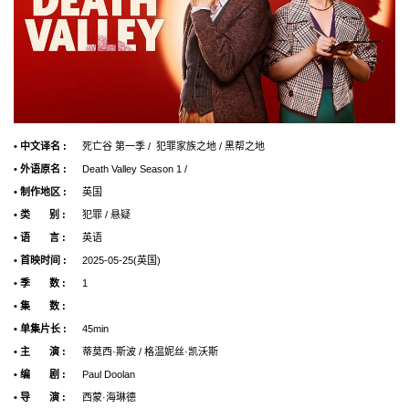
• 中文译名 :
死亡谷 第一季 / 犯罪家族之地 / 黑帮之地
• 外语原名 :
Death Valley Season 1 /
• 制作地区 :
英国
• 类 别 :
犯罪 / 悬疑
• 语 言 :
英语
• 首映时间 :
2025-05-25(英国)
• 季 数 :
1
• 集 数 :
• 单集片长 :
45min
• 主 演 :
蒂莫西·斯波 / 格温妮丝·凯沃斯
• 编 剧 :
Paul Doolan
• 导 演 :
西蒙·海琳德