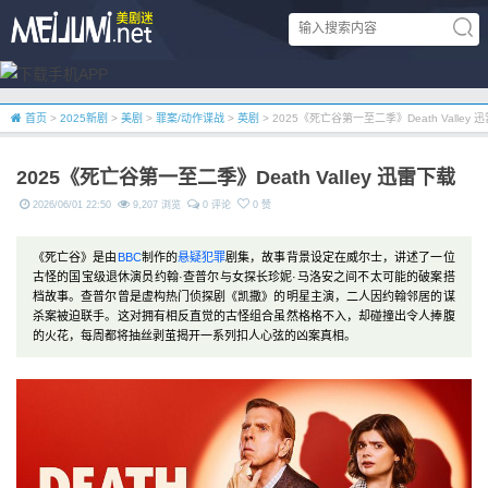
首页
>
2025新剧
>
美剧
>
罪案/动作谍战
>
英剧
> 2025《死亡谷第一至二季》Death Valley 
2025《死亡谷第一至二季》Death Valley 迅雷下载
2026/06/01 22:50
9,207 浏览
0 评论
0 赞
《死亡谷》是由
BBC
制作的
悬疑
犯罪
剧集，故事背景设定在威尔士，讲述了一位
古怪的国宝级退休演员约翰·查普尔与女探长珍妮·马洛安之间不太可能的破案搭
档故事。查普尔曾是虚构热门侦探剧《凯撒》的明星主演，二人因约翰邻居的谋
杀案被迫联手。这对拥有相反直觉的古怪组合虽然格格不入，却碰撞出令人捧腹
的火花，每周都将抽丝剥茧揭开一系列扣人心弦的凶案真相。