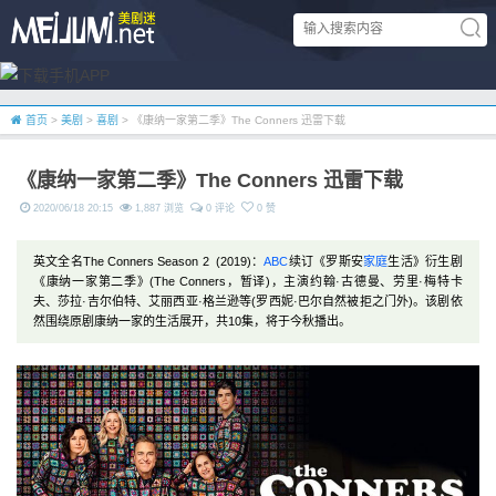
首页
>
美剧
>
喜剧
> 《康纳一家第二季》The Conners 迅雷下载
《康纳一家第二季》The Conners 迅雷下载
2020/06/18 20:15
1,887 浏览
0 评论
0 赞
英文全名The Conners Season 2 (2019)：
ABC
续订《罗斯安
家庭
生活》衍生剧
《康纳一家第二季》(The Conners，暂译)，主演约翰·古德曼、劳里·梅特卡
夫、莎拉·吉尔伯特、艾丽西亚·格兰逊等(罗西妮·巴尔自然被拒之门外)。该剧依
然围绕原剧康纳一家的生活展开，共10集，将于今秋播出。