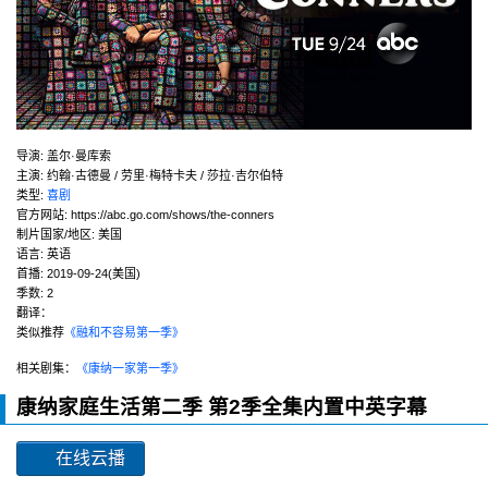
导演
:
盖尔·曼库索
主演
:
约翰·古德曼 / 劳里·梅特卡夫 / 莎拉·吉尔伯特
类型:
喜剧
官方网站:
https://abc.go.com/shows/the-conners
制片国家/地区:
美国
语言:
英语
首播:
2019-09-24(美国)
季数:
2
翻译：
类似推荐
《融和不容易第一季》
相关剧集：
《康纳一家第一季》
康纳家庭生活第二季 第2季全集内置中英字幕
在线云播