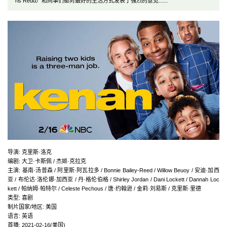
ris Redd）和同事们都对最好的生活方式发表了强烈的意见......
导演
:
克里斯·洛克
编剧
:
大卫·卡斯佩 / 杰姬·克拉克
主演
:
基南·汤普森 / 阿里斯·阿瓦拉多 / Bonnie Bailey-Reed / Willow Beuoy / 安迪·加西
亚 / 布伦达·洛伦娜·加西亚 / 丹·格伦伯格 / Shirley Jordan / Dani Lockett / Dannah Loc
kett / 帕纳姆·帕特尔 / Celeste Pechous / 唐·约翰逊 / 金莉·刘易斯 / 克里斯·里德
类型:
喜剧
制片国家/地区:
美国
语言:
英语
首播:
2021-02-16(美国)