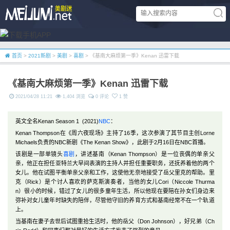
首页
>
2021新剧
>
美剧
>
喜剧
> 《基南大麻烦第一季》Kenan 迅雷下载
《基南大麻烦第一季》Kenan 迅雷下载
2021/04/28 11:21
1,404 浏览
0 评论
1 赞
英文全名Kenan Season 1 (2021)
NBC
：
Kenan Thompson在《周六夜现场》主持了16季，这次参演了其节目主创Lorne
Michaels负责的NBC新剧《The Kenan Show》，此剧于2月16日在NBC首播。
该剧是一部单镜头
喜剧
，讲述基南（Kenan Thompson）是一位丧偶的单亲父
亲，他正在担任亚特兰大早间表演的主持人并担任重要职务，还抚养着他的两个
女儿。他在试图平衡单亲父亲和工作，这使他无奈地接受了岳父里克的帮助。里
克（Rick）是个讨人喜欢的萨克斯演奏者，当他的女儿Cori（Niccole Thurma
n）很小的时候，错过了女儿的很多童年生活，所以他现在要陪在孙女们身边来
弥补对女儿童年时缺失的陪伴，尽管他守旧的养育方式和基南经常不在一个轨道
上。
当基南在妻子去世后试图重拾生活时，他的岳父（Don Johnson），好兄弟（Ch