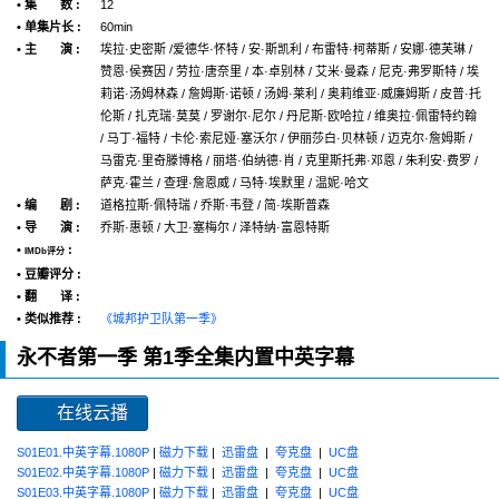
• 集 数 :
12
• 单集片长 :
60min
• 主 演 :
埃拉·史密斯 /爱德华·怀特 / 安·斯凯利 / 布雷特·柯蒂斯 / 安娜·德芙琳 /
赞恩·侯赛因 / 劳拉·唐奈里 / 本·卓别林 / 艾米·曼森 / 尼克·弗罗斯特 / 埃
莉诺·汤姆林森 / 詹姆斯·诺顿 / 汤姆·莱利 / 奥莉维亚·威廉姆斯 / 皮普·托
伦斯 / 扎克瑞·莫莫 / 罗谢尔·尼尔 / 丹尼斯·欧哈拉 / 维奥拉·佩雷特约翰
/ 马丁·福特 / 卡伦·索尼娅·塞沃尔 / 伊丽莎白·贝林顿 / 迈克尔·詹姆斯 /
马雷克·里奇滕博格 / 丽塔·伯纳德·肖 / 克里斯托弗·邓恩 / 朱利安·费罗 /
萨克·霍兰 / 查理·詹恩威 / 马特·埃默里 / 温妮·哈文
• 编 剧 :
道格拉斯·佩特瑞 / 乔斯·韦登 / 简·埃斯普森
• 导 演 :
乔斯·惠顿 / 大卫·塞梅尔 / 泽特纳·富恩特斯
•
:
IMDb评分
• 豆瓣评分 :
• 翻 译 :
• 类似推荐 :
《城邦护卫队第一季》
永不者第一季 第1季全集内置中英字幕
在线云播
S01E01.中英字幕.1080P
|
磁力下载
|
迅雷盘
|
夸克盘
|
UC盘
S01E02.中英字幕.1080P
|
磁力下载
|
迅雷盘
|
夸克盘
|
UC盘
S01E03.中英字幕.1080P
|
磁力下载
|
迅雷盘
|
夸克盘
|
UC盘