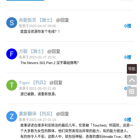
尚能饭否
【骑士】
@回复
0楼
发表于2025-04-07 09:00
度盘没资源你发个毛线？！
方毅
【骑士】
@回复
0楼
发表于2023-02-27 20:41
The.Nevers.S01.Part.2.沒字幕組做嗎？
导航
Tiger
【列兵】
@回复
0楼
发表于2021-05-03 21:45
源已被删，请重新放源。
重新翻译
【列兵】
@回复
0楼
发表于2021-04-27 01:10
故事讲述在维多利亚统治的最后几年，伦敦被「Touched」所困扰，这是一
个大多数为女性的群体，他们突然表现出异常的能力，有的能力很迷人，
有的则令人不安。这群人中，就包括神秘、吝啬的寡妇Amalia True，和杰