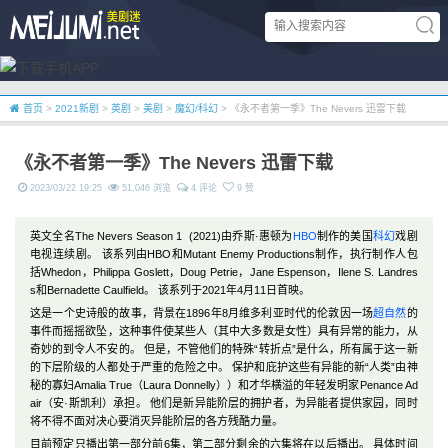
首页
>
2021新剧
>
英剧
>
美剧
>
魔幻/科幻
> 《永不者第一季》The Nevers 迅雷下载
《永不者第一季》The Nevers 迅雷下载
2023/03/22 19:25
51,046 浏览
4 评论
9 赞
英文全名The Nevers Season 1 (2021)由乔斯·惠顿为
HBO
制作的美国
科幻
戏剧
电视连续剧。 该系列由HBO和Mutant Enemy Productions制作，执行制作人包
括Whedon，Philippa Goslett，Doug Petrie，Jane Espenson，Ilene S. Landres
s和Bernadette Caulfield。 该系列于2021年4月11日首映。
这是一个史诗般的故事，背景在1896年8月维多利亚时代的伦敦因一场
超自然
的
事件而摇摇欲坠，这种事件使某些人（其中大多数是女性）具有异常的能力，从
奇妙的到令人不安的。 但是，不管他们的特殊“转折点”是什么，所有属于这一新
的下层阶级的人都处于严重的危险之中。 保护和庇护这些有异能的新“人类”由神
秘的寡妇Amalia True（Laura Donnelly））和才华横溢的年轻发明家Penance Ad
air（安·斯凯利）承担。 他们是新异能阶层的拥护者，为异能者提供家园，同时
将不得不面对决心要消灭异能阶层的各方残酷力量。
目前预定只播出第一部分前6集，第二部分剩余的六集将在以后播出。 具体时间