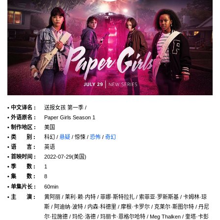
• 中文译名 :
送报女孩 第一季 /
• 外语原名 :
Paper Girls Season 1
• 制作地区 :
美国
• 类 别 :
科幻 /
悬疑
/ 惊悚 /
恐怖
/
奇幻
• 语 言 :
英语
• 首映时间 :
2022-07-29(美国)
• 季 数 :
1
• 集 数 :
8
• 单集片长 :
60min
• 主 演 :
黄阿丽 / 莱利·赖·内特 / 菲娜·斯特拉扎 / 索菲亚·罗新斯基 / 卡姆林·琼
斯 / 阿迪纳·波特 / 内森·科德里 / 摩根·卡罗尔 / 克莱尔·斯图尔特 / 丹尼
尔·拉施德 / 玛伦·洛德 / 玛丽卡·恩格尔哈特 / Meg Thalken / 奎塔·卡彭