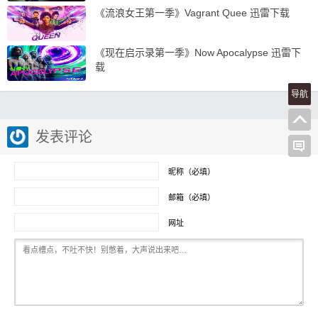
《流浪女王第一季》Vagrant Quee 迅雷下载
《现在启示录第一季》Now Apocalypse 迅雷下
载
导航
发表评论
昵称（必填）
邮箱（必填）
网址