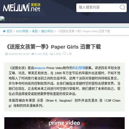
首页
>
2022新剧
>
美剧
>
魔幻/科幻
> 《送报女孩第一季》Paper Girls 迅雷下载
《送报女孩第一季》Paper Girls 迅雷下载
2022/07/29 19:20
2,745 浏览
0 评论
1 赞
《送报女孩》是由
Amazon
Prime Video制作的
科幻
惊悚
剧集，讲述四名年轻女孩
艾琳、玛克、蒂芙尼和凯吉，在 1988 年万圣节后的早晨外出送报时，不知不觉
地陷入了时间旅行者派别之间的交战冲突，这两个派别对穿越时间持相反意见，
并为争夺时间线的控制权而开战。女孩们被指派穿越时空的冒险去拯救世界。当
她们在现在、过去和未来之间进行时空旅行穿梭时，她们遇到了未来的自己，现
在必须选择接受或拒绝跟梦想有差距的现实命运。
本剧改编自布莱恩·沃恩（Brian K. Vaughan）创作并由克里夫·张（Cliff Chian
g）绘制的同名漫画系列。