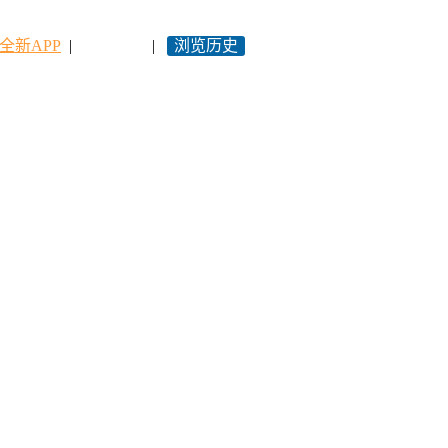
全新APP
|
永久网址
|
浏览历史