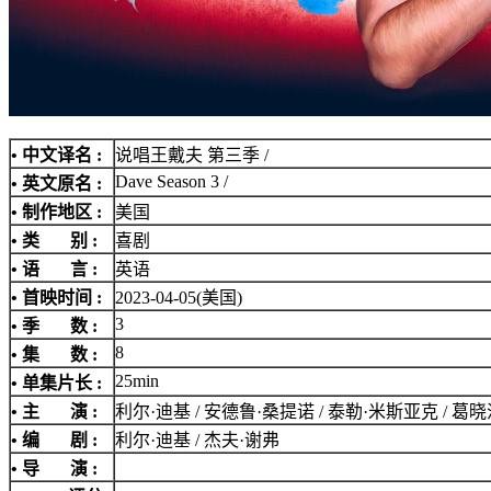
• 中文译名 :
说唱王戴夫 第三季 /
Dave Season 3 /
• 英文原名 :
• 制作地区 :
美国
• 类 别 :
喜剧
• 语 言 :
英语
• 首映时间 :
2023-04-05(美国)
3
• 季 数 :
8
• 集 数 :
25min
• 单集片长 :
• 主 演 :
利尔·迪基 / 安德鲁·桑提诺 / 泰勒·米斯亚克 / 葛晓洁 / Tra
• 编 剧 :
利尔·迪基 / 杰夫·谢弗
• 导 演 :