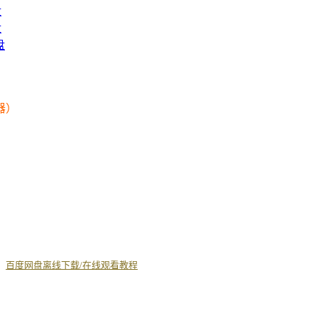
盘
盘
盘
器）
丨
百度网盘离线下载/在线观看教程