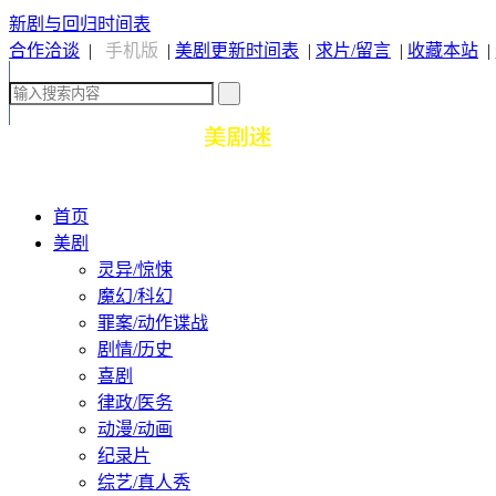
新剧与回归时间表
合作洽谈
|
手机版
|
美剧更新时间表
|
求片/留言
|
收藏本站
|
首页
美剧
灵异/惊悚
魔幻/科幻
罪案/动作谍战
剧情/历史
喜剧
律政/医务
动漫/动画
纪录片
综艺/真人秀