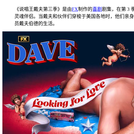
《说唱王戴夫第三季》是由
FX
制作的
喜剧
剧集，在第 
灵魂伴侣。当戴夫和伙伴们穿梭于美国各地时，他们亲身
员戴夫伯德的生活。