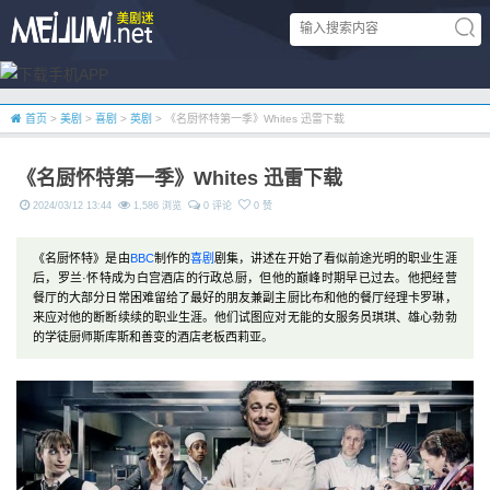
首页
>
美剧
>
喜剧
>
英剧
> 《名厨怀特第一季》Whites 迅雷下载
《名厨怀特第一季》Whites 迅雷下载
2024/03/12 13:44
1,586 浏览
0 评论
0 赞
《名厨怀特》是由
BBC
制作的
喜剧
剧集，讲述在开始了看似前途光明的职业生涯
后，罗兰·怀特成为白宫酒店的行政总厨，但他的巅峰时期早已过去。他把经营
餐厅的大部分日常困难留给了最好的朋友兼副主厨比布和他的餐厅经理卡罗琳，
来应对他的断断续续的职业生涯。他们试图应对无能的女服务员琪琪、雄心勃勃
的学徒厨师斯库斯和善变的酒店老板西莉亚。