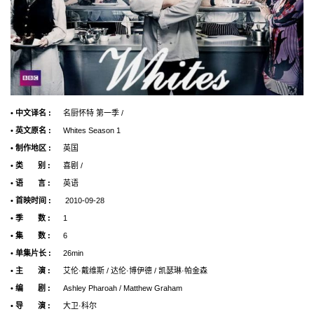
• 中文译名 :
名厨怀特 第一季 /
• 英文原名 :
Whites Season 1
• 制作地区 :
英国
• 类 别 :
喜剧 /
• 语 言 :
英语
• 首映时间 :
2010-09-28
• 季 数 :
1
• 集 数 :
6
• 单集片长 :
26min
• 主 演 :
艾伦·戴维斯 / 达伦·博伊德 / 凯瑟琳·帕金森
• 编 剧 :
Ashley Pharoah / Matthew Graham
• 导 演 :
大卫·科尔