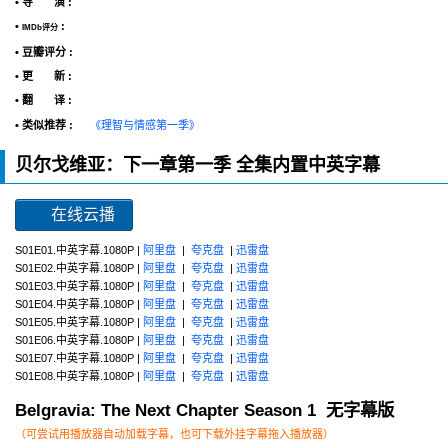
• 导 演 :
•
:
IMDb评分
• 豆瓣评分 :
• 更 新 :
• 翻 译 :
• 类似推荐 :
《理智与情感第一季》
贝尔戈维亚：下一章第一季 全集内置中英字幕
在线云播
S01E01.中英字幕.1080P |
阿里盘
|
夸克盘
|
迅雷盘
S01E02.中英字幕.1080P |
阿里盘
|
夸克盘
|
迅雷盘
S01E03.中英字幕.1080P |
阿里盘
|
夸克盘
|
迅雷盘
S01E04.中英字幕.1080P |
阿里盘
|
夸克盘
|
迅雷盘
S01E05.中英字幕.1080P |
阿里盘
|
夸克盘
|
迅雷盘
S01E06.中英字幕.1080P |
阿里盘
|
夸克盘
|
迅雷盘
S01E07.中英字幕.1080P |
阿里盘
|
夸克盘
|
迅雷盘
S01E08.中英字幕.1080P |
阿里盘
|
夸克盘
|
迅雷盘
Belgravia: The Next Chapter Season 1 无字幕版
（可尝试用播放器自动加载字幕，也可下载外挂字幕拖入播放器）