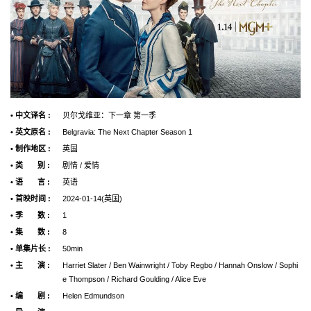
• 中文译名 :
贝尔戈维亚：下一章 第一季
• 英文原名 :
Belgravia: The Next Chapter Season 1
• 制作地区 :
英国
• 类 别 :
剧情 / 爱情
• 语 言 :
英语
• 首映时间 :
2024-01-14(英国)
• 季 数 :
1
• 集 数 :
8
• 单集片长 :
50min
• 主 演 :
Harriet Slater / Ben Wainwright / Toby Regbo / Hannah Onslow / Sophi
e Thompson / Richard Goulding / Alice Eve
• 编 剧 :
Helen Edmundson