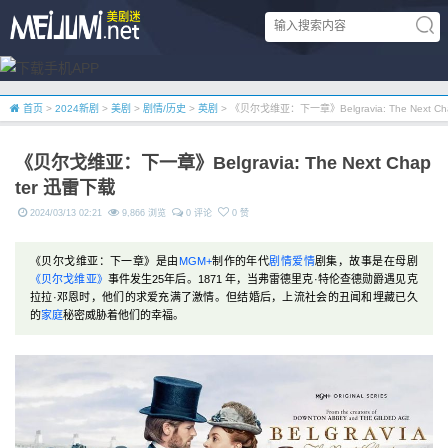
首页
>
2024新剧
>
美剧
>
剧情/历史
>
英剧
> 《贝尔戈维亚：下一章》Belgravia: The Next C
《贝尔戈维亚：下一章》Belgravia: The Next Chap
ter 迅雷下载
2024/03/13 02:21
9,866 浏览
0 评论
0 赞
《贝尔戈维亚：下一章》是由
MGM+
制作的年代
剧情
爱情
剧集，故事是在母剧
《贝尔戈维亚》
事件发生25年后。1871 年，当弗雷德里克·特伦查德勋爵遇见克
拉拉·邓恩时，他们的求爱充满了激情。但结婚后，上流社会的丑闻和埋藏已久
的
家庭
秘密威胁着他们的幸福。