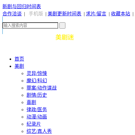
新剧与回归时间表
合作洽谈
|
手机版
|
美剧更新时间表
|
求片/留言
|
收藏本站
|
首页
美剧
灵异/惊悚
魔幻/科幻
罪案/动作谍战
剧情/历史
喜剧
律政/医务
动漫/动画
纪录片
综艺/真人秀