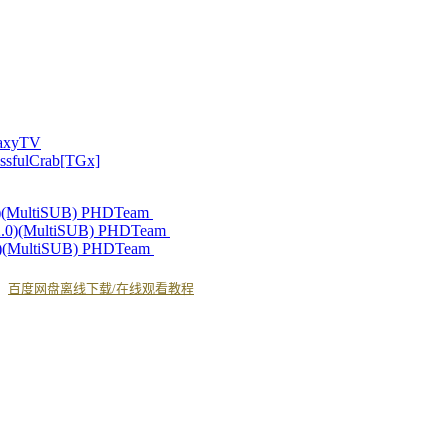
axyTV
sfulCrab[TGx]
0)(MultiSUB) PHDTeam
 2.0)(MultiSUB) PHDTeam
.1)(MultiSUB) PHDTeam
丨
百度网盘离线下载/在线观看教程