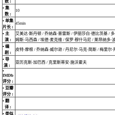
数 :
• 集
10
数 :
• 单集
45min
片长 :
• 主
艾美达·斯丹顿 / 乔纳森·普雷斯 / 伊丽莎白·德比茨基 / 多米尼
演 :
姆斯·马西森 / 埃德·麦克维 / 保罗·穆什马尼 / 莱昂纳多·
• 编
皮特·摩根 / 乔纳森·威尔逊 / 丹尼尔·马克·简斯 / 梅里尔
剧 :
• 导
亚历克斯·加巴西 / 克里斯蒂安·施沃霍夫
演 :
•
IMDb
评分
:
• 豆瓣
评分 :
• 翻
译 :
• 类似