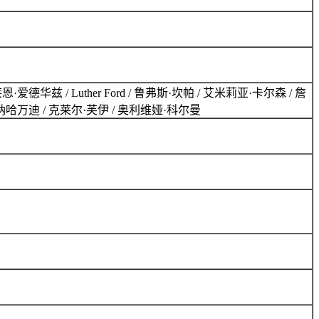
华兹 / Luther Ford / 鲁弗斯·坎帕 / 艾米莉亚·卡尔森 / 詹
·纳哈万迪 / 克莱尔·芙伊 / 奥利维娅·科尔曼