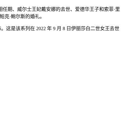
的首相任期、威尔士王妃戴安娜的去世、爱德华王子和索菲·里
帕克·鲍尔斯的婚礼。
日发布。这是该系列在 2022 年 9 月 8 日伊丽莎白二世女王去世