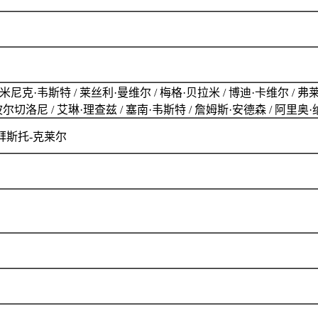
克·韦斯特 / 莱丝利·曼维尔 / 梅格·贝拉米 / 博迪·卡维尔 / 弗莱恩·爱德
波尔切洛尼 / 艾琳·理查兹 / 塞南·韦斯特 / 詹姆斯·安德森 / 阿里奥
·拜斯托-克莱尔