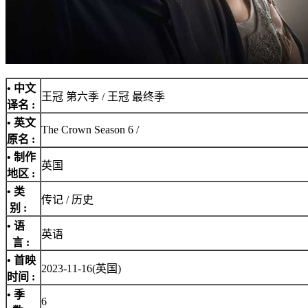
• 中文
王冠 第六季 / 王冠 最终季
译名 :
• 英文
The Crown Season 6 /
原名 :
• 制作
英国
地区 :
• 类
传记 / 历史
别 :
• 语
英语
言 :
• 首映
2023-11-16(英国)
时间 :
• 季
6