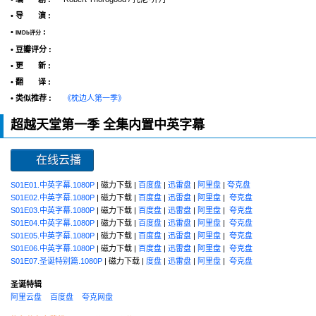
• 导 演 :
•
:
IMDb评分
• 豆瓣评分 :
• 更 新 :
• 翻 译 :
• 类似推荐 :
《枕边人第一季》
超越天堂第一季 全集内置中英字幕
在线云播
S01E01.中英字幕.1080P
| 磁力下载 |
百度盘
|
迅雷盘
|
阿里盘
|
夸克盘
S01E02.中英字幕.1080P
| 磁力下载 |
百度盘
|
迅雷盘
|
阿里盘
|
夸克盘
S01E03.中英字幕.1080P
| 磁力下载 |
百度盘
|
迅雷盘
|
阿里盘
|
夸克盘
S01E04.中英字幕.1080P
| 磁力下载 |
百度盘
|
迅雷盘
|
阿里盘
|
夸克盘
S01E05.中英字幕.1080P
| 磁力下载 |
百度盘
|
迅雷盘
|
阿里盘
|
夸克盘
S01E06.中英字幕.1080P
| 磁力下载 |
百度盘
|
迅雷盘
|
阿里盘
|
夸克盘
S01E07.圣诞特别篇.1080P
| 磁力下载 |
度盘
|
迅雷盘
|
阿里盘
|
夸克盘
圣诞特辑
阿里云盘
百度盘
夸克网盘