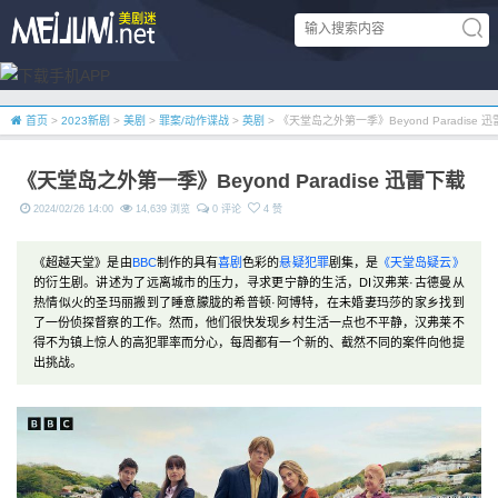
首页
>
2023新剧
>
美剧
>
罪案/动作谍战
>
英剧
> 《天堂岛之外第一季》Beyond Paradise 
《天堂岛之外第一季》Beyond Paradise 迅雷下载
2024/02/26 14:00
14,639 浏览
0 评论
4 赞
《超越天堂》是由
BBC
制作的具有
喜剧
色彩的
悬疑
犯罪
剧集，是
《天堂岛疑云》
的衍生剧。讲述为了远离城市的压力，寻求更宁静的生活，DI汉弗莱·古德曼从
热情似火的圣玛丽搬到了睡意朦胧的希普顿·阿博特，在未婚妻玛莎的家乡找到
了一份侦探督察的工作。然而，他们很快发现乡村生活一点也不平静，汉弗莱不
得不为镇上惊人的高犯罪率而分心，每周都有一个新的、截然不同的案件向他提
出挑战。