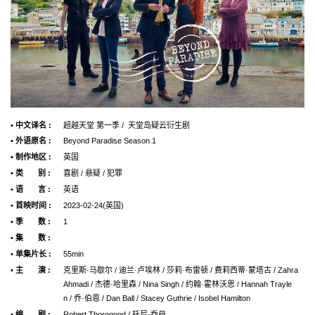
• 中文译名 :
超越天堂 第一季 / 天堂岛疑云衍生剧
• 外语原名 :
Beyond Paradise Season 1
• 制作地区 :
英国
• 类 别 :
喜剧 / 悬疑 / 犯罪
• 语 言 :
英语
• 首映时间 :
2023-02-24(英国)
• 季 数 :
1
• 集 数 :
• 单集片长 :
55min
• 主 演 :
克里斯·马歇尔 / 迪兰·卢埃林 / 莎莉·布雷顿 / 费莉西蒂·蒙塔古 / Zahra
Ahmadi / 杰德·哈里森 / Nina Singh / 约翰·霍林沃思 / Hannah Trayle
n / 乔·伯恩 / Dan Ball / Stacey Guthrie / Isobel Hamilton
• 编 剧 :
Robert Thorogood / 托尼·乔丹