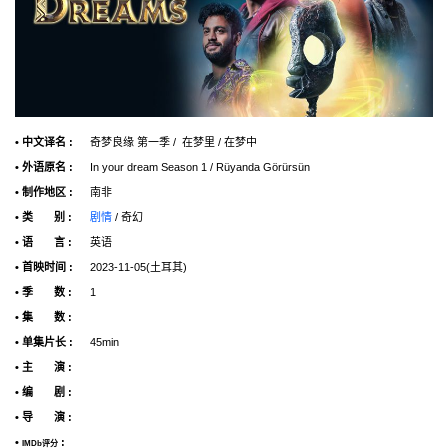
• 中文译名 :
奇梦良缘 第一季 / 在梦里 / 在梦中
• 外语原名 :
In your dream Season 1 / Rüyanda Görürsün
• 制作地区 :
南非
• 类 别 :
剧情
/ 奇幻
• 语 言 :
英语
• 首映时间 :
2023-11-05(土耳其)
• 季 数 :
1
• 集 数 :
• 单集片长 :
45min
• 主 演 :
• 编 剧 :
• 导 演 :
•
:
IMDb评分