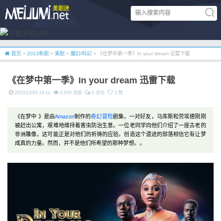
首页
>
2023新剧
>
美剧
>
魔幻/科幻
> 《在梦中第一季》In your dream 迅雷下载
《在梦中第一季》In your dream 迅雷下载
2023/12/03 19:11
2,670 浏览
0 评论
3 赞
《在梦中 》是由
Amazon
制作的
奇幻
冒险
剧集，一对好友，马库斯和劳埃德刚刚
被赶出公寓，艰难地维持着害虫防治生意。一位老同学向他们介绍了一座古老的
非洲雕像，这可能正是对他们的祈祷的应验。创造这个遗迹的部落相信它有让梦
成真的力量。然而，并不是他们所希望的那种梦想。。