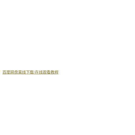
丨
百度网盘离线下载/在线观看教程