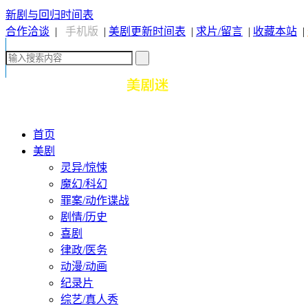
新剧与回归时间表
合作洽谈
|
手机版
|
美剧更新时间表
|
求片/留言
|
收藏本站
|
首页
美剧
灵异/惊悚
魔幻/科幻
罪案/动作谍战
剧情/历史
喜剧
律政/医务
动漫/动画
纪录片
综艺/真人秀