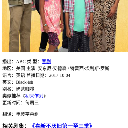
播出：ABC 类 型：
喜剧
地区：美国 主演: 安东尼·安德森 / 特雷西·埃利斯·罗斯
语言：英语 首播日期：2017-10-04
英文：Black-ish
别名：奶茶咖啡
类似推荐《
初来乍到
》
更新时间：每周三
翻译：电波字幕组
相关剧集：
《喜新不厌旧第一至三季》