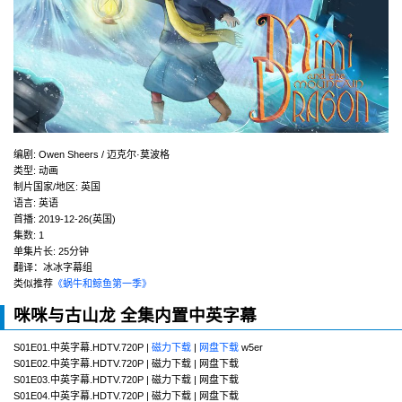
编剧
:
Owen Sheers / 迈克尔·莫波格
类型:
动画
制片国家/地区:
英国
语言:
英语
首播:
2019-12-26(英国)
集数:
1
单集片长:
25分钟
翻译：冰冰字幕组
类似推荐
《蜗牛和鲸鱼第一季》
咪咪与古山龙 全集内置中英字幕
S01E01.中英字幕.HDTV.720P |
磁力下载
|
网盘下载
w5er
S01E02.中英字幕.HDTV.720P | 磁力下载 | 网盘下载
S01E03.中英字幕.HDTV.720P | 磁力下载 | 网盘下载
S01E04.中英字幕.HDTV.720P | 磁力下载 | 网盘下载