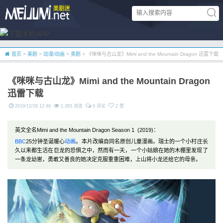
首页
>
美剧
>
动漫/动画
>
英剧
> 《咪咪与古山龙》Mimi and the Mountain Dragon 迅雷下载
《咪咪与古山龙》Mimi and the Mountain Dragon
迅雷下载
2019/12/29 12:46
1,393 浏览
0 评论
2 赞
英文全名Mimi and the Mountain Dragon Season 1 (2019)：
BBC
25分钟圣诞暖心
动画
。本片改编自同名原创儿童漫画。瑞士的一个小村庄长
久以来都生活在巨龙的恐惧之中，然而有一天，一个小姑娘在她的木棚里发现了
一条龙幼崽，勇敢又善良的她决定克服重重困难，上山将小龙还给它的母亲。