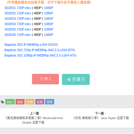
（可用播放器自动加载字幕，也可下载外挂字幕拖入播放器）
S02E01.720P.mkv
| 480P |
1080P
S02E02.720P.mkv
| 480P |
1080P
S02E03.720P.mkv
| 480P |
1080P
S02E04.720P.mkv
| 480P |
1080P
S02E05.720P.mkv
| 480P |
1080P
S02E06.720P.mkv
| 480P |
1080P
Baptiste.S02.iP.WEBRip.x264-ION10
Baptiste.S02.720p.iP.WEBRip.AAC2.0.x264-BTN
Baptiste.S02.1080p.iP.WEBRip.AAC2.0.x264-NTb
分享
0
赞
2
BBC
悬疑
惊悚
犯罪
罪案
上一篇
下一篇
《麦克唐纳德和多德第二季》Mcdonald And
《杰克·泰勒第三季》 Jack Taylor 迅雷下载
Dodds 迅雷下载