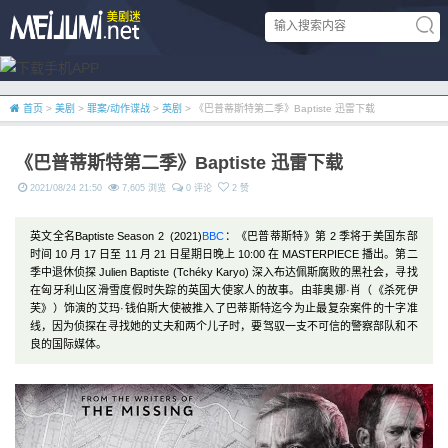
首页
>
美剧
>
罪案/动作谍战
>
英剧
> 《巴普蒂斯特第二季》Baptiste 迅雷下载
《巴普蒂斯特第二季》Baptiste 迅雷下载
2021/08/24 21:50
7,605 浏览
0 评论
2 赞
英文全名Baptiste Season 2 (2021)
BBC
：《巴普蒂斯特》第 2 季将于美国东部
时间 10 月 17 日至 11 月 21 日星期日晚上 10:00 在 MASTERPIECE 播出。第二
季中退休侦探 Julien Baptiste (Tchéky Karyo) 深入布达佩斯腐败的黑社会，寻找
在匈牙利山区滑雪度假时失踪的英国大使家人的故事。由菲奥娜·肖（《杀死伊
芙》）饰演的艾玛·钱伯斯大使被推入了巴蒂斯特迄今为止最复杂案件的十字准
线，因为侦探在寻找她的丈夫和两个儿子时，要驾驭一支不可信的警察部队和不
良的国际媒体。