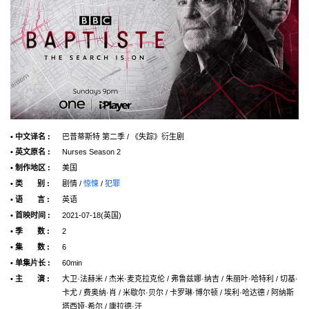
• 中文译名 :
巴普蒂斯特 第二季 / 《失踪》衍生剧
• 英文原名 :
Nurses Season 2
• 制作地区 :
美国
• 类 别 :
剧情 /
惊悚
/
犯罪
• 语 言 :
英语
• 首映时间 :
2021-07-18(英国)
• 季 数 :
2
• 集 数 :
6
• 单集片长 :
60min
• 主 演 :
大卫·法赫米 / 杰米·麦克拉克伦 / 弗鲁兹娜·纳吉 / 朱丽叶·哈特利 / 切基·
卡尤 / 费奥纳·肖 / 米歇尔·贝尔 / 卡罗琳·博尔顿 / 埃利·哈达德 / 阿纳斯
塔西娅·希尔 / 康拉德·汗