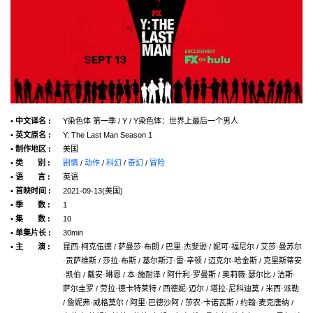
• 中文译名 :
Y染色体 第一季 / Y / Y染色体：世界上最后一个男人
• 英文原名 :
Y: The Last Man Season 1
• 制作地区 :
美国
• 类 别 :
剧情
/
动作
/
科幻
/
奇幻
/
冒险
• 语 言 :
英语
• 首映时间 :
2021-09-13(美国)
• 季 数 :
1
• 集 数 :
10
• 单集片长 :
30min
• 主 演 :
昆西·柯克伍德 / 萨曼莎·布朗 / 巴里·杰斐逊 / 妮可·福尼尔 / 艾莎·曼苏尔
·贡萨维斯 / 莎拉·布斯 / 基尔斯汀·雷·辛顿 / 迈克尔·哈金斯 / 克里斯蒂安
·凯伯 / 戴安·琳恩 / 本·施耐泽 / 阿什利·罗曼斯 / 奥莉薇·瑟尔比 / 洁斯·
萨尔圭罗 / 劳拉·德卡特莱特 / 西德妮·迈尔 / 塔拉·尼科迪莫 / 米西·派勒
/ 詹妮弗·威格莫尔 / 阿里·巴德沙阿 / 莎农·卡诺瓦斯 / 约翰·麦克唐纳 /