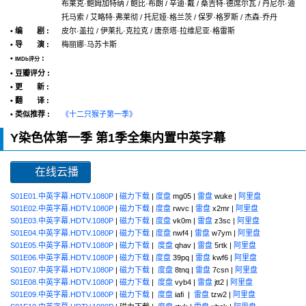
布莱克·鲍姆加特纳 / 鲍比·布朗 / 辛迪·戴 / 桑吉特·德席尔瓦 / 丹尼尔·迪
托马索 / 艾略特·弗莱彻 / 托尼娅·格兰茨 / 保罗·格罗斯 / 杰森·乔丹
• 编 剧 :
皮尔·盖拉 / 伊莱扎·克拉克 / 唐奈塔·拉维尼亚·格雷斯
• 导 演 :
梅丽娜·马苏卡斯
•
:
IMDb评分
• 豆瓣评分 :
• 更 新 :
• 翻 译 :
• 类似推荐 :
《十二只猴子第一季》
Y染色体第一季 第1季全集内置中英字幕
在线云播
S01E01.中英字幕.HDTV.1080P
|
磁力下载
|
度盘
mg05 |
雷盘
wuke |
阿里盘
S01E02.中英字幕.HDTV.1080P
|
磁力下载
|
度盘
rwvc |
雷盘
x2mr |
阿里盘
S01E03.中英字幕.HDTV.1080P
|
磁力下载
|
度盘
vk0m |
雷盘
z3sc |
阿里盘
S01E04.中英字幕.HDTV.1080P
|
磁力下载
|
度盘
nwf4 |
雷盘
w7ym |
阿里盘
S01E05.中英字幕.HDTV.1080P
|
磁力下载
|
度盘
qhav |
雷盘
5rtk |
阿里盘
S01E06.中英字幕.HDTV.1080P
|
磁力下载
|
度盘
39pq |
雷盘
kwf6 |
阿里盘
S01E07.中英字幕.HDTV.1080P
|
磁力下载
|
度盘
8tnq |
雷盘
7csn |
阿里盘
S01E08.中英字幕.HDTV.1080P
|
磁力下载
|
度盘
vyb4 |
雷盘
jtt2 |
阿里盘
S01E09.中英字幕.HDTV.1080P
|
磁力下载
|
度盘
iafi |
雷盘
tzw2 |
阿里盘