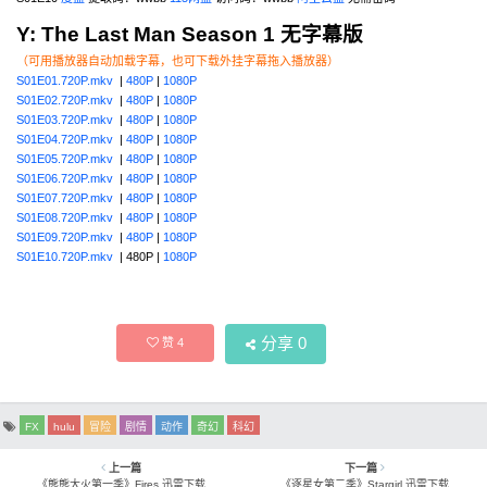
Y: The Last Man Season 1 无字幕版
（可用播放器自动加载字幕，也可下载外挂字幕拖入播放器）
S01E01.720P.mkv
|
480P
|
1080P
S01E02.720P.mkv
|
480P
|
1080P
S01E03.720P.mkv
|
480P
|
1080P
S01E04.720P.mkv
|
480P
|
1080P
S01E05.720P.mkv
|
480P
|
1080P
S01E06.720P.mkv
|
480P
|
1080P
S01E07.720P.mkv
|
480P
|
1080P
S01E08.720P.mkv
|
480P
|
1080P
S01E09.720P.mkv
|
480P
|
1080P
S01E10.720P.mkv
| 480P |
1080P
分享
0
赞
4
FX
hulu
冒险
剧情
动作
奇幻
科幻
上一篇
下一篇
《熊熊大火第一季》Fires 迅雷下载
《逐星女第二季》Stargirl 迅雷下载