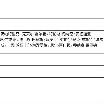
菲茨帕特里克 / 克莱尔·霍尔曼 / 特伦斯·梅纳德 / 安德丽亚·
·吉尔 / 肖恩·吉尔德 / 迪韦恩·托马斯 / 琼安·弗洛加特 / 马克·福斯特 / 法尔
里斯 / 吉恩-帕斯卡尔·海涅曼德 / 尼尔·阿什顿 / 乔纳森·雷亚德