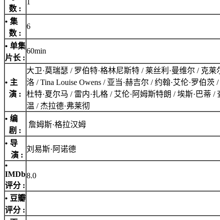
1
数 :
• 集
6
数 :
• 单集
60min
片长 :
大卫·莫瑞瑟 / 罗伯特·格林尼斯特 / 莱丝利·曼维尔 / 克莱尔
• 主
洛 / Tina Louise Owens / 亚当·赫吉尔 / 约翰·艾伦·罗
演 :
杜特·夏尔马 / 雷内·扎格 / 艾伦·阿姆斯特朗 / 埃斯·巴蒂 
温 / 杰拉德·弗莱彻
• 编
詹姆斯·格拉汉姆
剧 :
• 导
刘易斯·阿诺德
演 :
•
IMDb
8.0
评分
:
• 豆瓣
评分 :