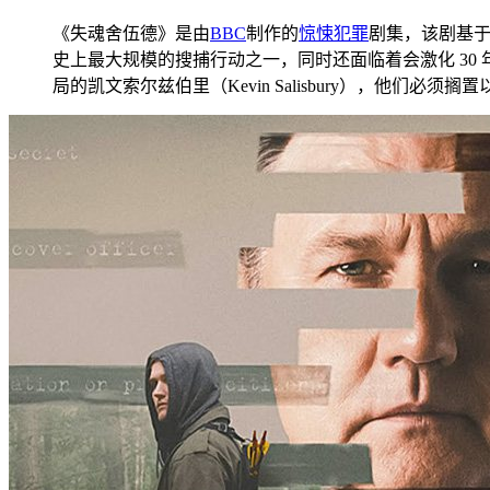
《失魂舍伍德》是由
BBC
制作的
惊悚
犯罪
剧集，该剧基
史上最大规模的搜捕行动之一，同时还面临着会激化 30 年
局的凯文索尔兹伯里（Kevin Salisbury），他们必