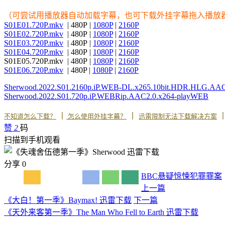
（可尝试用播放器自动加载字幕，也可下载外挂字幕拖入播放
S01E01.720P.mkv
| 480P |
1080P
|
2160P
S01E02.720P.mkv
| 480P |
1080P
|
2160P
S01E03.720P.mkv
| 480P |
1080P
|
2160P
S01E04.720P.mkv
| 480P |
1080P
|
2160P
S01E05.720P.mkv | 480P |
1080P
|
2160P
S01E06.720P.mkv
| 480P |
1080P
|
2160P
Sherwood.2022.S01.2160p.iP.WEB-DL.x265.10bit.HDR.HLG.AA
Sherwood.2022.S01.720p.iP.WEBRip.AAC2.0.x264-playWEB
丨
丨
不知道怎么下载？
怎么使用外挂字幕？
迅雷限制无法下载解决方案
赞
2
码
扫描到手机观看
分享
0
BBC
悬疑
惊悚
犯罪
罪案
上一篇
《大白！第一季》Baymax! 迅雷下载
下一篇
《天外来客第一季》The Man Who Fell to Earth 迅雷下载