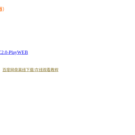
器）
C2.0-PlayWEB
丨
百度网盘离线下载/在线观看教程