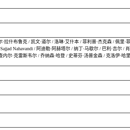
·拉什布鲁克 / 凯文·道尔 / 洛琳·艾什本 / 菲利普·杰克森 / 佩里·
伯茨 / Sajjad Nahavandi / 阿迪勒·阿赫塔尔 / 纳丁·马歇尔 / 巴利
/ 查内尔·克雷斯韦尔 / 乔纳森·哈登 / 史蒂芬·汤普金森 / 克洛伊·哈