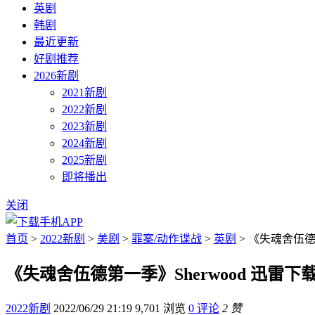
英剧
韩剧
最近更新
好剧推荐
2026新剧
2021新剧
2022新剧
2023新剧
2024新剧
2025新剧
即将播出
关闭
首页
>
2022新剧
>
美剧
>
罪案/动作谍战
>
英剧
> 《失魂舍伍德第
《失魂舍伍德第一季》Sherwood 迅雷下
2022新剧
2022/06/29 21:19
9,701 浏览
0 评论
2 赞