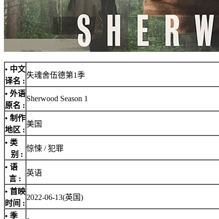
• 中文
失魂舍伍德第1季
译名 :
• 外语
Sherwood Season 1
原名 :
• 制作
美国
地区 :
• 类
惊悚 / 犯罪
别 :
• 语
英语
言 :
• 首映
2022-06-13(英国)
时间 :
• 季