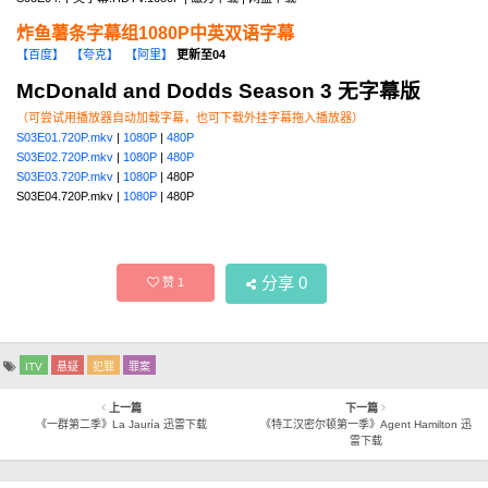
炸鱼薯条字幕组1080P中英双语字幕
【百度】
【夸克】
【阿里】
更新至04
McDonald and Dodds Season 3 无字幕版
（可尝试用播放器自动加载字幕，也可下载外挂字幕拖入播放器）
S03E01.720P.mkv
|
1080P
|
480P
S03E02.720P.mkv
|
1080P
|
480P
S03E03.720P.mkv
|
1080P
| 480P
S03E04.720P.mkv |
1080P
| 480P
分享
0
赞
1
ITV
悬疑
犯罪
罪案
上一篇
下一篇
《一群第二季》La Jauría 迅雷下载
《特工汉密尔顿第一季》Agent Hamilton 迅
雷下载