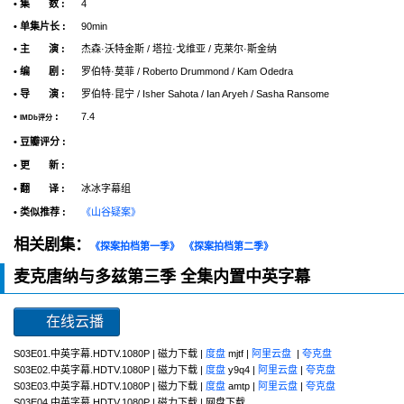
• 集 数 :
4
• 单集片长 :
90min
• 主 演 :
杰森·沃特金斯 / 塔拉·戈维亚 / 克莱尔·斯金纳
• 编 剧 :
罗伯特·莫菲 / Roberto Drummond / Kam Odedra
• 导 演 :
罗伯特·昆宁 / Isher Sahota / Ian Aryeh / Sasha Ransome
•
:
7.4
IMDb评分
• 豆瓣评分 :
• 更 新 :
• 翻 译 :
冰冰字幕组
• 类似推荐 :
《山谷疑案》
相关剧集：
《探案拍档第一季》
《探案拍档第二季》
麦克唐纳与多兹第三季 全集内置中英字幕
在线云播
S03E01.中英字幕.HDTV.1080P | 磁力下载 |
度盘
mjtf |
阿里云盘
|
夸克盘
S03E02.中英字幕.HDTV.1080P | 磁力下载 |
度盘
y9q4 |
阿里云盘
|
夸克盘
S03E03.中英字幕.HDTV.1080P | 磁力下载 |
度盘
amtp |
阿里云盘
|
夸克盘
S03E04.中英字幕.HDTV.1080P | 磁力下载 | 网盘下载