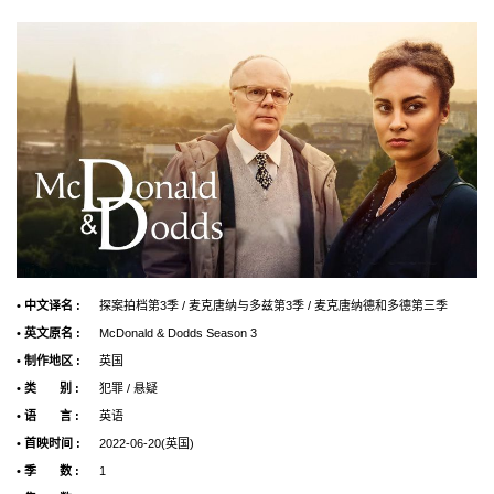
• 中文译名 :
探案拍档第3季 / 麦克唐纳与多兹第3季 / 麦克唐纳德和多德第三季
• 英文原名 :
McDonald & Dodds Season 3
• 制作地区 :
英国
• 类 别 :
犯罪 / 悬疑
• 语 言 :
英语
• 首映时间 :
2022-06-20(英国)
• 季 数 :
1