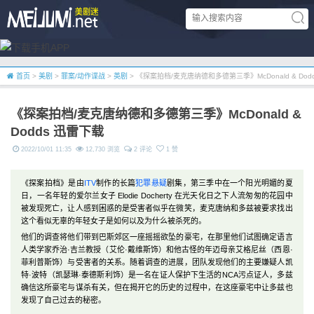
首页
>
美剧
>
罪案/动作谍战
>
英剧
> 《探案拍档/麦克唐纳德和多德第三季》McDonald & Dod
《探案拍档/麦克唐纳德和多德第三季》McDonald &
Dodds 迅雷下载
2022/10/01 11:35
12,730 浏览
2 评论
1 赞
《探案拍档》是由
ITV
制作的长篇
犯罪
悬疑
剧集，第三季中在一个阳光明媚的夏
日，一名年轻的爱尔兰女子 Elodie Docherty 在光天化日之下人流匆匆的花园中
被发现死亡，让人感到困惑的是受害者似乎在微笑，麦克唐纳和多兹被要求找出
这个看似无辜的年轻女子是如何以及为什么被杀死的。
他们的调查将他们带到巴斯郊区一座摇摇欲坠的豪宅，在那里他们试图确定语言
人类学家乔治·吉兰教授（艾伦·戴维斯饰）和他古怪的年迈母亲艾格尼丝（西恩·
菲利普斯饰）与受害者的关系。随着调查的进展，团队发现他们的主要嫌疑人凯
特·波特（凯瑟琳·泰德斯利饰）是一名在证人保护下生活的NCA污点证人，多兹
确信这所豪宅与谋杀有关，但在揭开它的历史的过程中，在这座豪宅中让多兹也
发现了自己过去的秘密。