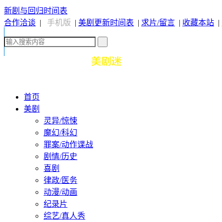
新剧与回归时间表
合作洽谈
|
手机版
|
美剧更新时间表
|
求片/留言
|
收藏本站
|
首页
美剧
灵异/惊悚
魔幻/科幻
罪案/动作谍战
剧情/历史
喜剧
律政/医务
动漫/动画
纪录片
综艺/真人秀