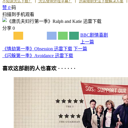
丨
丨
不知道怎么下载？
怎么使用外挂字幕？
迅雷限制无法下载解决方案
赞
0
码
扫描到手机观看
分享
0
BBC
剧情
喜剧
上一篇
《情劫第一季》Obsession 迅雷下载
下一篇
《闪躲第一季》Avoidance 迅雷下载
喜欢这部剧的人也喜欢 · · · · · ·