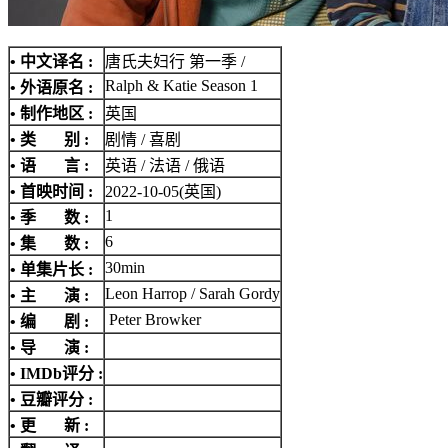
• 中文译名 :
唐氏夫妇行 第一季 /
Ralph & Katie Season 1
• 外语原名 :
• 制作地区 :
英国
• 类 别 :
剧情 / 喜剧
• 语 言 :
英语 / 法语 / 俄语
• 首映时间 :
2022-10-05(英国)
1
• 季 数 :
6
• 集 数 :
30min
• 单集片长 :
Leon Harrop / Sarah Gordy
• 主 演 :
Peter Browker
• 编 剧 :
• 导 演 :
•
IMDb评分
:
• 豆瓣评分 :
• 更 新 :