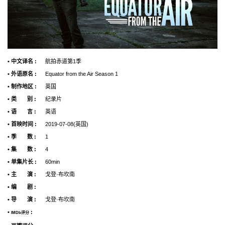
• 中文译名 :
航拍赤道第1季
• 外语原名 :
Equator from the Air Season 1
• 制作地区 :
英国
• 类 别 :
纪录片
• 语 言 :
英语
• 首映时间 :
2019-07-08(英国)
• 季 数 :
1
• 集 数 :
4
• 单集片长 :
60min
• 主 演 :
戈登·布坎南
• 编 剧 :
• 导 演 :
戈登·布坎南
•
:
IMDb评分