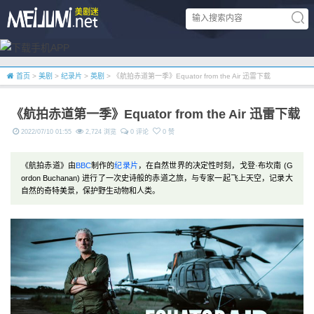
首页
>
美剧
>
纪录片
>
英剧
> 《航拍赤道第一季》Equator from the Air 迅雷下载
《航拍赤道第一季》Equator from the Air 迅雷下载
2022/07/10 01:55
2,724 浏览
0 评论
0 赞
《航拍赤道》由
BBC
制作的
纪录片
，在自然世界的决定性时刻，戈登·布坎南 (G
ordon Buchanan) 进行了一次史诗般的赤道之旅，与专家一起飞上天空，记录大
自然的奇特美景，保护野生动物和人类。