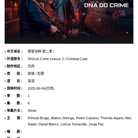
• 中文译名 :
罪孽深种 第二季 /
• 外语原名 :
DNA do Crime season 2 / Criminal Code
• 制作地区 :
巴西
• 类 别 :
惊悚 / 犯罪
• 语 言 :
英语
• 首映时间 :
2025-06-04(巴西)
• 季 数 :
1
• 集 数 :
6
• 单集片长 :
45min
• 主 演 :
Rômulo Braga, Maeve Jinkings, Pedro Caetano, Thomás Aquino, Alex
Nader, Daniel Blanco, Letícia Tomazella, Jorge Paz.
• 编 剧 :