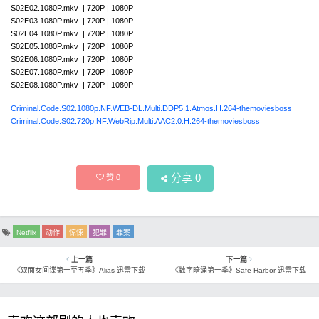
S02E02.1080P.mkv | 720P | 1080P
S02E03.1080P.mkv | 720P | 1080P
S02E04.1080P.mkv | 720P | 1080P
S02E05.1080P.mkv | 720P | 1080P
S02E06.1080P.mkv | 720P | 1080P
S02E07.1080P.mkv | 720P | 1080P
S02E08.1080P.mkv | 720P | 1080P
Criminal.Code.S02.1080p.NF.WEB-DL.Multi.DDP5.1.Atmos.H.264-themoviesboss
Criminal.Code.S02.720p.NF.WebRip.Multi.AAC2.0.H.264-themoviesboss
分享
0
赞
0
Netflix
动作
惊悚
犯罪
罪案
上一篇
下一篇
《双面女间谍第一至五季》Alias 迅雷下载
《数字暗涌第一季》Safe Harbor 迅雷下载