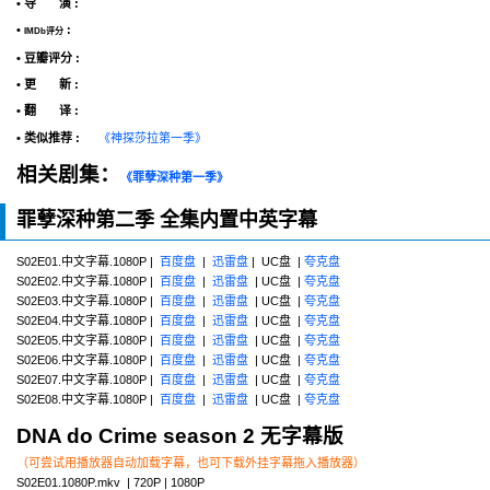
• 导 演 :
•
:
IMDb评分
• 豆瓣评分 :
• 更 新 :
• 翻 译 :
• 类似推荐 :
《神探莎拉第一季》
相关剧集：
《罪孽深种第一季》
罪孽深种第二季 全集内置中英字幕
S02E01.中文字幕.1080P |
百度盘
|
迅雷盘
| UC盘 |
夸克盘
S02E02.中文字幕.1080P |
百度盘
|
迅雷盘
| UC盘 |
夸克盘
S02E03.中文字幕.1080P |
百度盘
|
迅雷盘
| UC盘 |
夸克盘
S02E04.中文字幕.1080P |
百度盘
|
迅雷盘
| UC盘 |
夸克盘
S02E05.中文字幕.1080P |
百度盘
|
迅雷盘
| UC盘 |
夸克盘
S02E06.中文字幕.1080P |
百度盘
|
迅雷盘
| UC盘 |
夸克盘
S02E07.中文字幕.1080P |
百度盘
|
迅雷盘
| UC盘 |
夸克盘
S02E08.中文字幕.1080P |
百度盘
|
迅雷盘
| UC盘 |
夸克盘
DNA do Crime season 2 无字幕版
（可尝试用播放器自动加载字幕，也可下载外挂字幕拖入播放器）
S02E01.1080P.mkv | 720P | 1080P