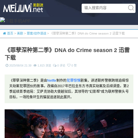
首页
>
美剧
>
罪案/动作谍战
> 《罪孽深种第二季》DNA do Crime season 2 迅雷下载
《罪孽深种第二季》DNA do Crime season 2 迅雷
下载
2025/06/04 21:39
1,815 浏览
0 评论
0 赞
《罪孽深种第二季》是由
Netflix
制作的
犯罪
惊悚
剧集，讲述联邦警察跨境追缉惊
天劫案犯罪团伙的故事。改编自2017年巴拉圭东方市真实劫案及后续调查。第2
季延续首季结局：艾萨克协助大使越狱后，其领导的"幻影帮"成为联邦警察头号
目标，一场险象环生的猫鼠追逐就此展开。