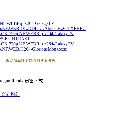
p.NF.WEBRip.x264-GalaxyTV
80p.NF.WEB-DL.DDP5.1.Atmos.H.264-XEBEC
PACK.720p.NF.WEBRip.x264-GalaxyTV
.x265-KONTRAST
PACK.720p.NF.WEBRip.x264-GalaxyTV
p.NF.WEB.H264-GloriousMongoose
丨
百度网盘离线下载/在线观看教程
剧
奇幻
科幻