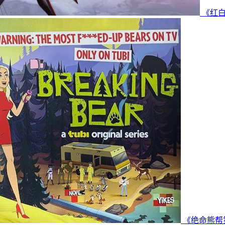
《红白
《绝命熊帮第一