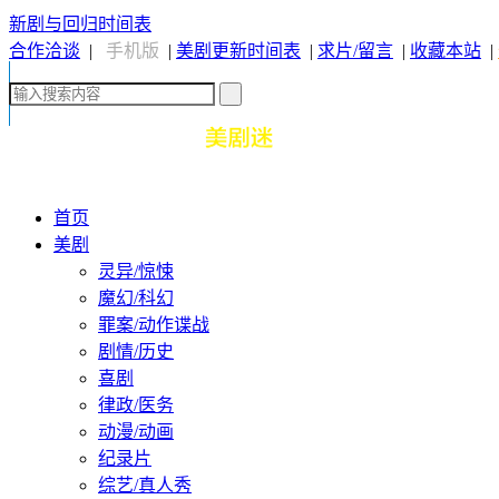
新剧与回归时间表
合作洽谈
|
手机版
|
美剧更新时间表
|
求片/留言
|
收藏本站
|
首页
美剧
灵异/惊悚
魔幻/科幻
罪案/动作谍战
剧情/历史
喜剧
律政/医务
动漫/动画
纪录片
综艺/真人秀