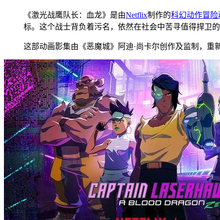
《激光战鹰队长：血龙》是由
Netflix
制作的
科幻
动作
冒险
标。这个战士背负着污名，依然在社会中苦寻值得捍卫的
这部动画影集由《恶魔城》阿迪·尚卡尔创作及监制，重新诠释