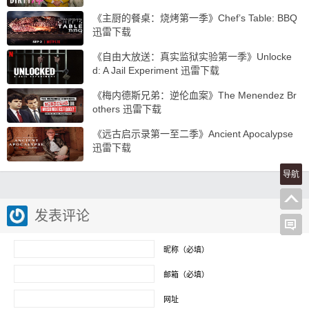
《主厨的餐桌：烧烤第一季》Chef’s Table: BBQ
迅雷下载
《自由大放送：真实监狱实验第一季》Unlocke
d: A Jail Experiment 迅雷下载
《梅内德斯兄弟：逆伦血案》The Menendez Br
others 迅雷下载
《远古启示录第一至二季》Ancient Apocalypse
迅雷下载
导航
发表评论
昵称（必填）
邮箱（必填）
网址