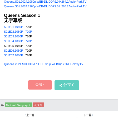
Queens.S01.2024.1080p.WEB-DL.DDP2.0.H264.2Audio-ParkTV
Queens.S01.2024.2160p.WEB-DL.DDP2.0.H265.2Audio-ParkTV
Queens Season 1
无字幕版
S01E01.1080P
| 720P
S01E02.1080P
|
720P
S01E03.1080P
| 720P
S01E04.1080P
|
720P
S01E05.1080P | 720P
S01E06.1080P
| 720P
S01E07.1080P
| 720P
Queens.2024.S01.COMPLETE.720p.WEBRip.x264-GalaxyTV
分享
0
赞
4
National Geographic
纪录片
上一篇
下一篇