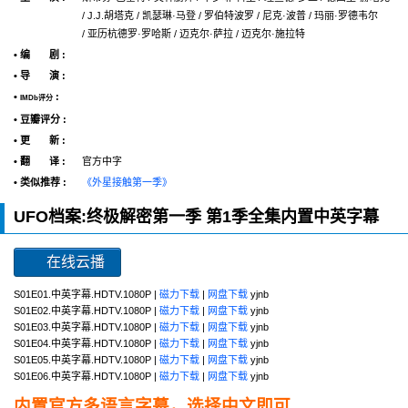
/ J.J.胡塔克 / 凯瑟琳·马登 / 罗伯特波罗 / 尼克·波普 / 玛丽·罗德韦尔
/ 亚历杭德罗·罗哈斯 / 迈克尔·萨拉 / 迈克尔·施拉特
• 编 剧 :
• 导 演 :
•
:
IMDb评分
• 豆瓣评分 :
• 更 新 :
• 翻 译 :
官方中字
• 类似推荐 :
《外星接触第一季》
UFO档案:终极解密第一季 第1季全集内置中英字幕
在线云播
S01E01.中英字幕.HDTV.1080P |
磁力下载
|
网盘下载
yjnb
S01E02.中英字幕.HDTV.1080P |
磁力下载
|
网盘下载
yjnb
S01E03.中英字幕.HDTV.1080P |
磁力下载
|
网盘下载
yjnb
S01E04.中英字幕.HDTV.1080P |
磁力下载
|
网盘下载
yjnb
S01E05.中英字幕.HDTV.1080P |
磁力下载
|
网盘下载
yjnb
S01E06.中英字幕.HDTV.1080P |
磁力下载
|
网盘下载
yjnb
内置官方多语言字幕，选择中文即可