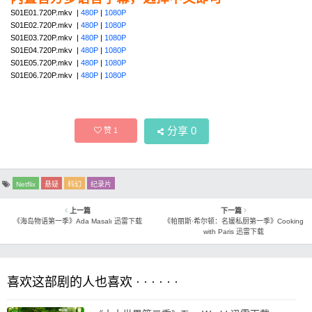
S01E01.720P.mkv |
480P
|
1080P
S01E02.720P.mkv |
480P
|
1080P
S01E03.720P.mkv |
480P
|
1080P
S01E04.720P.mkv |
480P
|
1080P
S01E05.720P.mkv |
480P
|
1080P
S01E06.720P.mkv |
480P
|
1080P
分享
0
赞
1
Netflix
悬疑
科幻
纪录片
上一篇
下一篇
《海岛物语第一季》Ada Masalı 迅雷下载
《帕丽斯·希尔顿：名媛私厨第一季》Cooking
with Paris 迅雷下载
喜欢这部剧的人也喜欢 · · · · · ·