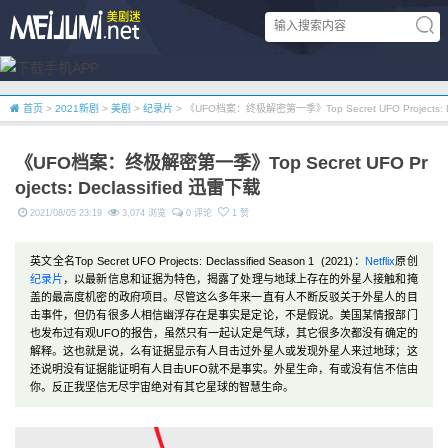
首页
>
2021新剧
>
美剧
>
纪录片
> 《UFO档案：终极解密第一季》Top Secret UFO Projects: D
《UFO档案：终极解密第一季》Top Secret UFO Pr
ojects: Declassified 迅雷下载
2021/08/05 23:19
3,074 浏览
0 评论
1 赞
英文全名Top Secret UFO Projects: Declassified Season 1 (2021)：
Netflix
原创
纪录片
，以最新信息和证据为特色，揭露了处理与地球上存在的外星人接触和掩
盖的最高度机密的政府项目。尽管这么多年来一直有人不断反驳关于外星人的目
击事件，但仍有很多人相信幽浮存在是事实是定论，不是假说。美国某情报部门
也发布过有观UFO的报告，虽然只有一起认定是气球，其它很多次都没有确定的
解释。这也就是说，么有证据显示有人目击过外星人或发现外星人来过地球；这
还说明没有证据能证明有人目击UFO就不是事实。外星生命，有或没有信不信由
你。反正我坚信无尽宇宙绝对有其它星球的智慧生命。