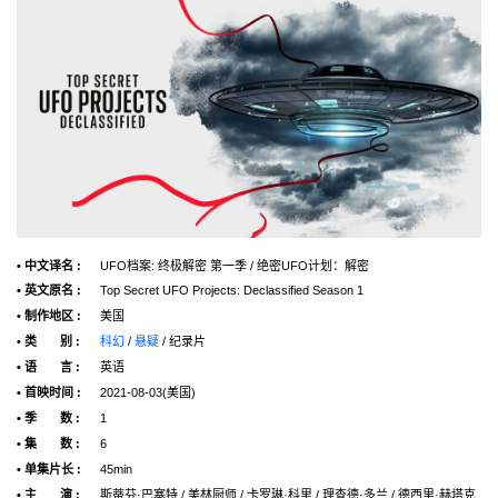
• 中文译名 :
UFO档案: 终极解密 第一季 / 绝密UFO计划：解密
• 英文原名 :
Top Secret UFO Projects: Declassified Season 1
• 制作地区 :
美国
• 类 别 :
科幻
/
悬疑
/ 纪录片
• 语 言 :
英语
• 首映时间 :
2021-08-03(美国)
• 季 数 :
1
• 集 数 :
6
• 单集片长 :
45min
• 主 演 :
斯蒂芬·巴塞特 / 美林厨师 / 卡罗琳·科里 / 理查德·多兰 / 德西里·赫塔克