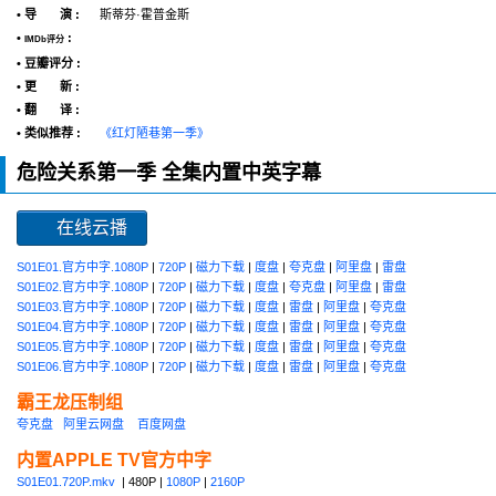
• 导 演 :
斯蒂芬·霍普金斯
•
:
IMDb评分
• 豆瓣评分 :
• 更 新 :
• 翻 译 :
• 类似推荐 :
《红灯陋巷第一季》
危险关系第一季 全集内置中英字幕
在线云播
S01E01.官方中字.1080P
|
720P
|
磁力下载
|
度盘
|
夸克盘
|
阿里盘
|
雷盘
S01E02.官方中字.1080P
|
720P
|
磁力下载
|
度盘
|
夸克盘
|
阿里盘
|
雷盘
S01E03.官方中字.1080P
|
720P
|
磁力下载
|
度盘
|
雷盘
|
阿里盘
|
夸克盘
S01E04.官方中字.1080P
|
720P
|
磁力下载
|
度盘
|
雷盘
|
阿里盘
|
夸克盘
S01E05.官方中字.1080P
|
720P
|
磁力下载
|
度盘
|
雷盘
|
阿里盘
|
夸克盘
S01E06.官方中字.1080P
|
720P
|
磁力下载
|
度盘
|
雷盘
|
阿里盘
|
夸克盘
霸王龙压制组
夸克盘
阿里云网盘
百度网盘
内置APPLE TV官方中字
S01E01.720P.mkv
| 480P |
1080P
|
2160P