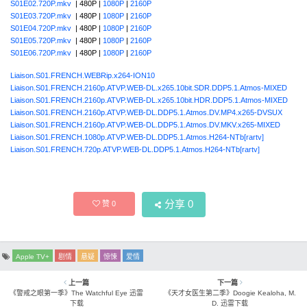
S01E02.720P.mkv
| 480P |
1080P
|
2160P
S01E03.720P.mkv
| 480P |
1080P
|
2160P
S01E04.720P.mkv
| 480P |
1080P
|
2160P
S01E05.720P.mkv
| 480P |
1080P
|
2160P
S01E06.720P.mkv
| 480P |
1080P
|
2160P
Liaison.S01.FRENCH.WEBRip.x264-ION10
Liaison.S01.FRENCH.2160p.ATVP.WEB-DL.x265.10bit.SDR.DDP5.1.Atmos-MIXED
Liaison.S01.FRENCH.2160p.ATVP.WEB-DL.x265.10bit.HDR.DDP5.1.Atmos-MIXED
Liaison.S01.FRENCH.2160p.ATVP.WEB-DL.DDP5.1.Atmos.DV.MP4.x265-DVSUX
Liaison.S01.FRENCH.2160p.ATVP.WEB-DL.DDP5.1.Atmos.DV.MKV.x265-MIXED
Liaison.S01.FRENCH.1080p.ATVP.WEB-DL.DDP5.1.Atmos.H264-NTb[rartv]
Liaison.S01.FRENCH.720p.ATVP.WEB-DL.DDP5.1.Atmos.H264-NTb[rartv]
分享
0
赞
0
Apple TV+
剧情
悬疑
惊悚
爱情
上一篇
下一篇
《警戒之眼第一季》The Watchful Eye 迅雷
《天才女医生第二季》Doogie Kealoha, M.
下载
D. 迅雷下载