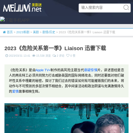
首页
>
2023新剧
>
美剧
>
剧情/历史
> 2023《危险关系第一季》Liaison 迅雷下载
2023《危险关系第一季》Liaison 迅雷下载
2023/03/31 13:41
15,538 浏览
2 评论
0 赞
《危险关系》是由
Apple TV+
制作的高风险主题当代
悬疑
惊悚
片，讲述曾经是恋
人的两名特工必须共同努力打击威胁英国的国际网络攻击，同时还要面对他们破
坏性关系中埋藏的秘密。探讨了我们过去的错误如何有可能摧毁我们的未来，将
动作与不可预测的多层次情节相结合，其中间谍活动和政治阴谋与充满激情持久
的
爱情
故事相映生辉。