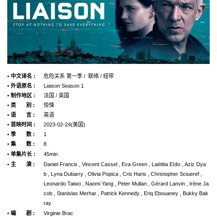
• 中文译名 :
危险关系 第一季 / 联络 / 纽带
• 外语原名 :
Liaison Season 1
• 制作地区 :
法国 / 英国
• 类 别 :
惊悚
• 语 言 :
英语
• 首映时间 :
2023-02-24(美国)
• 季 数 :
1
• 集 数 :
8
• 单集片长 :
45min
• 主 演 :
Daniel Francis , Vincent Cassel , Eva Green , Laëtitia Eïdo , Aziz Dya
b , Lyna Dubarry , Olivia Popica , Cris Haris , Christopher Sciueref ,
Leonardo Taiwo , Naomi Yang , Peter Mullan , Gérard Lanvin , Irène Ja
cob , Stanislas Merhar , Patrick Kennedy , Eriq Ebouaney , Bukky Bak
ray
• 编 剧 :
Virginie Brac