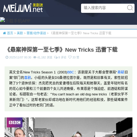
首页
>
美剧
>
罪案/动作谍战
> 《悬案神探第一至七季》New Tricks 迅雷下载
《悬案神探第一至七季》New Tricks 迅雷下载
2025/11/07 00:30
41,182 浏览
8 评论
33 赞
英文全名New Tricks Season 1 (2003)
BBC
：该剧是关于大都会警察局“
悬疑
旧
案”部门的
喜剧
。小组的头是女DS桑德拉普尔曼，既然是和旧事有关，索性就招
聘了3个退休侦探：杰克把死去的爱妻埋在后院每天和她聊天，盖里年轻时有名
的花心如今要和三个前妻四个女儿共进晚餐，布莱恩是个强迫症、前酒徒和阴谋
论者。标题取自一句老话：“You can't teach an old dog new tricks（老家伙学不
来新窍门）”。这帮老家伙却成功地在新时代用他们的经验和技，那些疑难案件
正中了看似过时的老窍门的道。