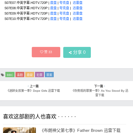
S07E07.中英字幕.HDTV.720P |
度盘
|
夸克盘
|
迅雷盘
S07E08.中英字幕.HDTV.720P |
度盘
|
夸克盘
|
迅雷盘
S07E09.中英字幕.HDTV.720P |
度盘
|
夸克盘
|
迅雷盘
S07E10.中英字幕.HDTV.720P |
度盘
|
夸克盘
|
迅雷盘
分享
0
赞
33
BBC
喜剧
悬疑
犯罪
罪案
上一篇
下一篇
《迷醉女孩第一季》Dope Girls 迅雷下载
《你旁观的罪第一季》As You Stood By 迅
雷下载
喜欢这部剧的人也喜欢 · · · · · ·
《布朗神父第七季》Father Brown 迅雷下载