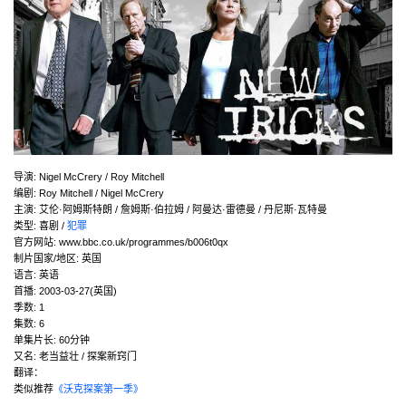
导演
:
Nigel McCrery / Roy Mitchell
编剧
:
Roy Mitchell / Nigel McCrery
主演
:
艾伦·阿姆斯特朗 / 詹姆斯·伯拉姆 / 阿曼达·雷德曼 / 丹尼斯·瓦特曼
类型:
喜剧 /
犯罪
官方网站:
www.bbc.co.uk/programmes/b006t0qx
制片国家/地区:
英国
语言:
英语
首播:
2003-03-27(英国)
季数:
1
集数:
6
单集片长:
60分钟
又名:
老当益壮 / 探案新窍门
翻译：
类似推荐
《沃克探案第一季》